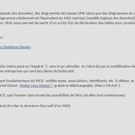
ptuels des données), des diagrammes de classes UML (ainsi que des diagrammes de cas
 diagramme relationnel est l’équivalent du MLD merisien (modèle logique des données))
ion, l’AGL nous permet de partir d’un script SQL de déclaration des tables pour prod
ur.
 to Database Design
.
u moins peut-on l’espérer !), sans trop cafouiller. Je n’aborde pas la modélisation 
 entreprises qui sont les clients de Dubicobit.
pts fondamentaux du MCD : entités-types, associations, identifiants, etc. À défaut, se 
chel Diviné :
Parlez-vous Merise ?
, gratuit et téléchargeable. (Merci Michel !)
 MCD, sans fouiner dans toutes les possibilités de l’AGL (et elles sont nombreuses).
ce) et créer la structure d’accueil d’un MCD.