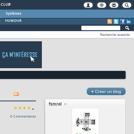
CLUB
Systèmes
O
HUMOUR
Recherche avancée
+
Créer un blog
fsmrel
0 Commentaires