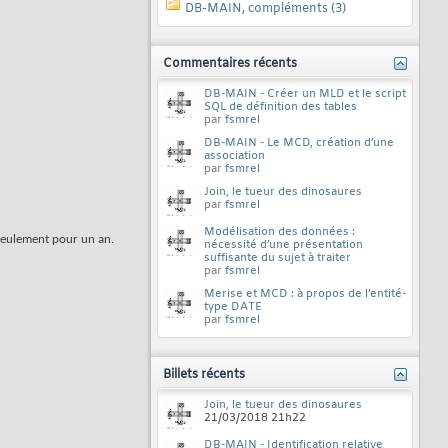
DB-MAIN, compléments (3)
Commentaires récents
DB-MAIN - Créer un MLD et le script
SQL de définition des tables
par
fsmrel
DB-MAIN - Le MCD, création d’une
association
par
fsmrel
Join, le tueur des dinosaures
par
fsmrel
Modélisation des données :
e seulement pour un an.
nécessité d’une présentation
suffisante du sujet à traiter
par
fsmrel
Merise et MCD : à propos de l’entité-
type DATE
par
fsmrel
Billets récents
Join, le tueur des dinosaures
21/03/2018
21h22
DB-MAIN - Identification relative