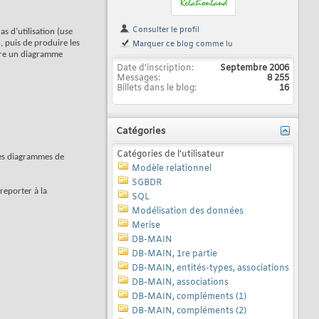
Consulter le profil
 d’utilisation (
use
, puis de produire les
Marquer ce blog comme lu
uire un diagramme
Date d'inscription
Septembre 2006
Messages
8 255
Billets dans le blog
16
Catégories
Catégories de l'utilisateur
des diagrammes de
Modèle relationnel
SGBDR
reporter à la
SQL
Modélisation des données
Merise
DB-MAIN
DB-MAIN, 1re partie
DB-MAIN, entités-types, associations
DB-MAIN, associations
DB-MAIN, compléments (1)
DB-MAIN, compléments (2)