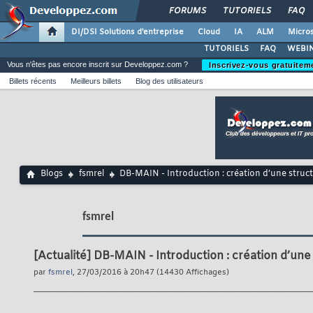
FORUMS
TUTORIELS
FAQ
DI/DSI Solutions d'entreprise
Cloud
IA
ALM
Micros
TUTORIELS
FAQ
WEBIN
Vous n'êtes pas encore inscrit sur Developpez.com ?
Inscrivez-vous gratuitem
Billets récents
Meilleurs billets
Blog des utilisateurs
Blogs
fsmrel
DB-MAIN - Introduction : création d’une struc
fsmrel
[Actualité]
DB-MAIN - Introduction : création d’une
par
fsmrel
, 27/03/2016 à 20h47 (14430 Affichages)
__________________________________________________________________