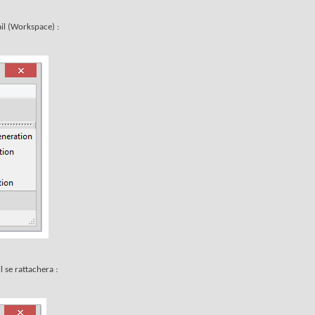
ail (Workspace) :
 se rattachera :