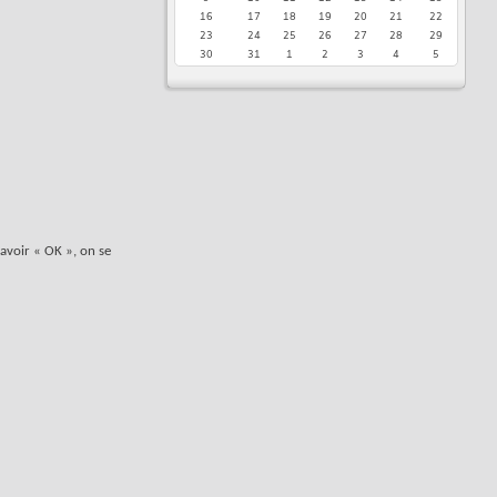
16
17
18
19
20
21
22
23
24
25
26
27
28
29
30
31
1
2
3
4
5
avoir « OK », on se