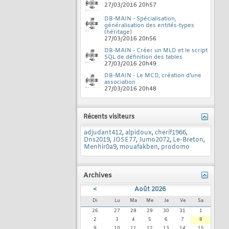
27/03/2016
20h57
DB-MAIN - Spécialisation,
généralisation des entités-types
(héritage)
27/03/2016
20h56
DB-MAIN - Créer un MLD et le script
SQL de définition des tables
27/03/2016
20h49
DB-MAIN - Le MCD, création d’une
association
27/03/2016
20h48
Récents visiteurs
adjudant412
,
alpidoux
,
cherif1966
,
Dns2019
,
JOSE77
,
Jumo2072
,
Le-Breton
,
Menhir0a9
,
mouafakben
,
prodomo
Archives
<
Août 2026
Di
Lu
Ma
Me
Je
Ve
Sa
26
27
28
29
30
31
1
2
3
4
5
6
7
8
9
10
11
12
13
14
15