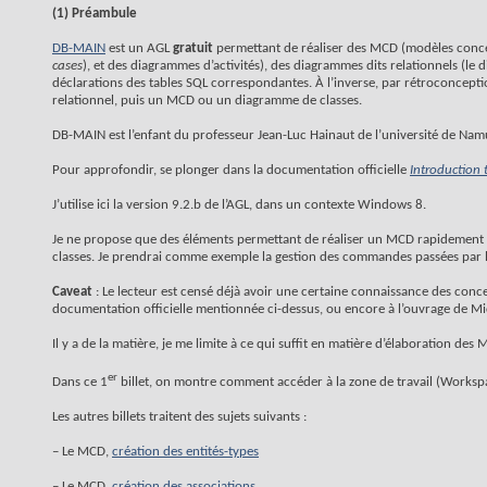
(1) Préambule
DB-MAIN
est un AGL
gratuit
permettant de réaliser des MCD (modèles conce
cases
), et des diagrammes d’activités), des diagrammes dits relationnels (le
déclarations des tables SQL correspondantes. À l’inverse, par rétroconcept
relationnel, puis un MCD ou un diagramme de classes.
DB-MAIN est l’enfant du professeur Jean-Luc Hainaut de l’université de Nam
Pour approfondir, se plonger dans la documentation officielle
Introduction
J’utilise ici la version 9.2.b de l’AGL, dans un contexte Windows 8.
Je ne propose que des éléments permettant de réaliser un MCD rapidement (d
classes. Je prendrai comme exemple la gestion des commandes passées par les
Caveat
: Le lecteur est censé déjà avoir une certaine connaissance des conce
documentation officielle mentionnée ci-dessus, ou encore à l’ouvrage de Mi
Il y a de la matière, je me limite à ce qui suffit en matière d’élaboration des
er
Dans ce 1
billet, on montre comment accéder à la zone de travail (Workspa
Les autres billets traitent des sujets suivants :
– Le MCD,
création des entités-types
– Le MCD,
création des associations