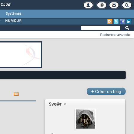
CLUB
Systèmes
O
HUMOUR
Recherche avancée
+
Créer un blog
Sve@r