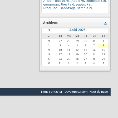
Arioch
,
bob1978
,
Diablo76
,
Dominichx16
,
gumpman
,
JheyFaid
,
papajoker
,
ProgElecT
,
sabot'age
,
sambia39
Archives
<
Août 2026
Di
Lu
Ma
Me
Je
Ve
Sa
26
27
28
29
30
31
1
2
3
4
5
6
7
8
9
10
11
12
13
14
15
16
17
18
19
20
21
22
23
24
25
26
27
28
29
30
31
1
2
3
4
5
Nous contacter
Developpez.com
Haut de page