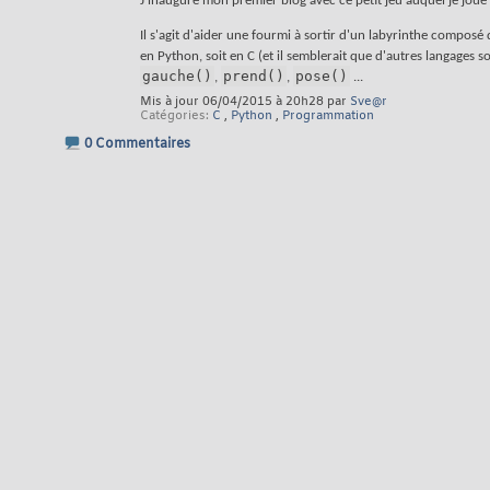
J'inaugure mon premier blog avec ce petit jeu auquel je joue
Il s'agit d'aider une fourmi à sortir d'un labyrinthe composé 
en Python, soit en C (et il semblerait que d'autres langag
gauche()
prend()
pose()
,
,
...
Mis à jour 06/04/2015 à 20h28 par
Sve@r
Catégories
C
,
Python
,
Programmation
0 Commentaires