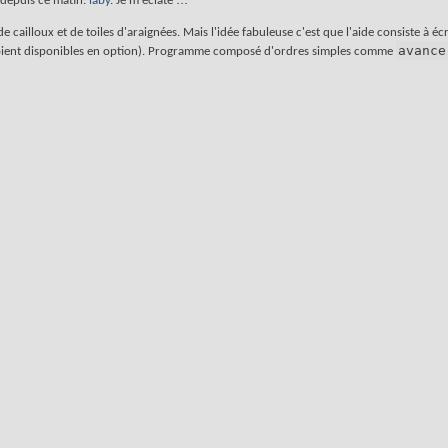
 depuis ce matin:
laby
. Je m'éclate !!!
de cailloux et de toiles d'araignées. Mais l'idée fabuleuse c'est que l'aide consiste à 
avance
es soient disponibles en option). Programme composé d'ordres simples comme