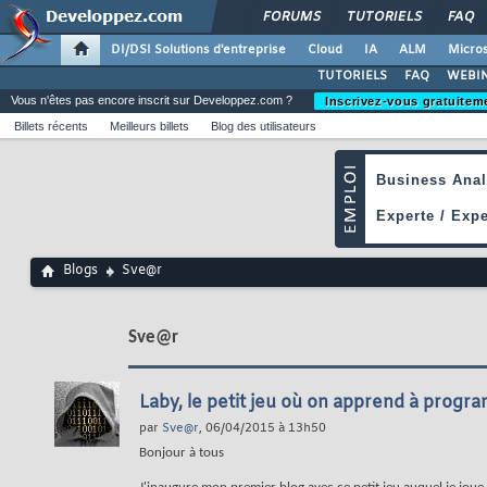
FORUMS
TUTORIELS
FAQ
DI/DSI Solutions d'entreprise
Cloud
IA
ALM
Micros
TUTORIELS
FAQ
WEBIN
Vous n'êtes pas encore inscrit sur Developpez.com ?
Inscrivez-vous gratuitem
Billets récents
Meilleurs billets
Blog des utilisateurs
Blogs
Sve@r
Sve@r
Laby, le petit jeu où on apprend à prog
par
Sve@r
, 06/04/2015 à 13h50
Bonjour à tous