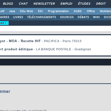
BLOGS
CHAT
NEWSLETTER
EMPLOI
ÉTUDES
DROIT
oft
Java
Dév. Web
EDI
Programmation
SGBD
Office
Mobiles
AIRES
LIVRES
TÉLÉCHARGEMENTS
SOURCES
DÉBATS
WIKI
DIC
ent !
rammer