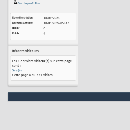
Voir le profil Pro
Date d'inscription
18/09/2021
Dernière activité
10/05/2026
05h17
Billets
0
Points
4
Récents visiteurs
Les 1 derniers visiteur(s) sur cette page
sont :
Sve@r
Cette page a eu
771
visites