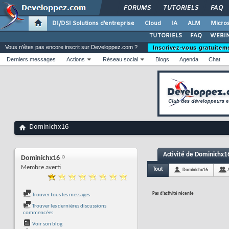
FORUMS
TUTORIELS
FAQ
DI/DSI Solutions d'entreprise
Cloud
IA
ALM
Micros
TUTORIELS
FAQ
WEBIN
Vous n'êtes pas encore inscrit sur Developpez.com ?
Inscrivez-vous gratuitem
Derniers messages
Actions
Réseau social
Blogs
Agenda
Chat
Dominichx16
Activité de Dominichx1
Dominichx16
Membre averti
Tout
Dominichx16
Pas d'activité récente
Trouver tous les messages
Trouver les dernières discussions
commencées
Voir son blog