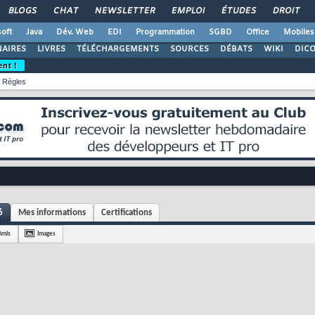
BLOGS
CHAT
NEWSLETTER
EMPLOI
ÉTUDES
DROIT
oft
Java
Dév. Web
EDI
Programmation
SGBD
Office
Mobiles
AIRES
LIVRES
TÉLÉCHARGEMENTS
SOURCES
DÉBATS
WIKI
DIC
ent !
Règles
6
Mes informations
Certifications
Amis
Images