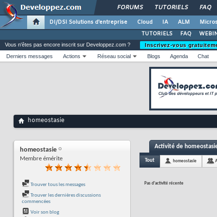
FORUMS
TUTORIELS
FAQ
DI/DSI Solutions d'entreprise
Cloud
IA
ALM
Micros
TUTORIELS
FAQ
WEBIN
Vous n'êtes pas encore inscrit sur Developpez.com ?
Inscrivez-vous gratuitem
Derniers messages
Actions
Réseau social
Blogs
Agenda
Chat
homeostasie
Activité de homeostasi
homeostasie
Membre émérite
Tout
homeostasie
Pas d'activité récente
Trouver tous les messages
Trouver les dernières discussions
commencées
Voir son blog