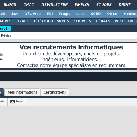
BLOGS
CHAT
NEWSLETTER
EMPLOI
ÉTUDES
DROIT
oft
Java
Dév. Web
EDI
Programmation
SGBD
Office
Mobiles
AIRES
LIVRES
TÉLÉCHARGEMENTS
SOURCES
DÉBATS
WIKI
DIC
ent !
Règles
e
Mes informations
Certifications
Amis
Images