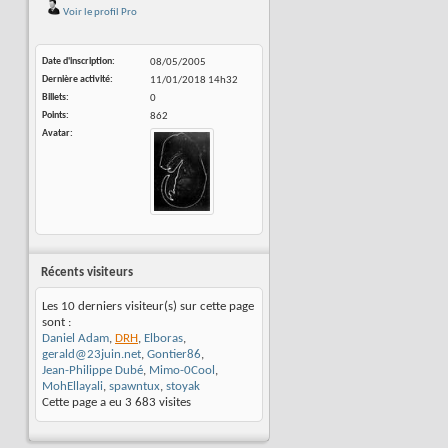
Voir le profil Pro
Date d'inscription
08/05/2005
Dernière activité
11/01/2018
14h32
Billets
0
Points
862
Avatar
Récents visiteurs
Les 10 derniers visiteur(s) sur cette page
sont :
Daniel Adam
,
DRH
,
Elboras
,
gerald@23juin.net
,
Gontier86
,
Jean-Philippe Dubé
,
Mimo-0Cool
,
MohEllayali
,
spawntux
,
stoyak
Cette page a eu
3 683
visites