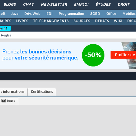
BLOGS
CHAT
NEWSLETTER
EMPLOI
ÉTUDES
DROIT
oft
Java
Dév. Web
EDI
Programmation
SGBD
Office
Mobiles
AIRES
LIVRES
TÉLÉCHARGEMENTS
SOURCES
DÉBATS
WIKI
DIC
ent !
Règles
s informations
Certifications
Images