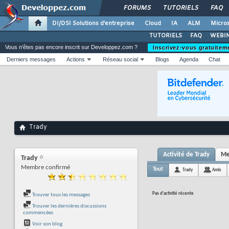
FORUMS
TUTORIELS
FAQ
DI/DSI Solutions d'entreprise
Cloud
IA
ALM
Micros
TUTORIELS
FAQ
WEBIN
Vous n'êtes pas encore inscrit sur Developpez.com ?
Inscrivez-vous gratuitem
Derniers messages
Actions
Réseau social
Blogs
Agenda
Chat
Trady
Activité de Trady
Me
Trady
Membre confirmé
Tout
Trady
Amis
Pas d'activité récente
Trouver tous les messages
Trouver les dernières discussions
commencées
Voir son blog