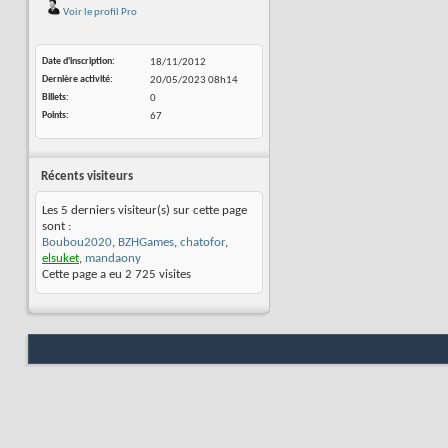
Voir le profil Pro
Date d'inscription
18/11/2012
Dernière activité
20/05/2023
08h14
Billets
0
Points
67
Récents visiteurs
Les 5 derniers visiteur(s) sur cette page
sont :
Boubou2020
,
BZHGames
,
chatofor
,
elsuket
,
mandaony
Cette page a eu
2 725
visites