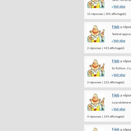
Salut, les sym
Voir plus
15 réponses | 305 affichage(s)
f-leb
a répon
Testé et appr
Voir plus
2 réponses | 433 affichage(s)
f-leb
a répon
En Python, il y
Voir plus
2 réponses | 222 affichage(s)
f-leb
a répon
Le problème es
Voir plus
4 réponses | 249 affichage(s)
f-leb
a répon