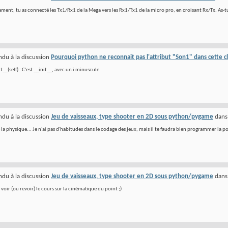
ment, tu as connecté les Tx1/Rx1 de la Mega vers les Rx1/Tx1 de la micro pro, en croisant Rx/Tx. As-tu 
du à la discussion
Pourquoi python ne reconnait pas l'attribut "Son1" dans cette c
it__(self) : C'est __init__, avec un i minuscule.
du à la discussion
Jeu de vaisseaux, type shooter en 2D sous python/pygame
dan
 la physique... Je n'ai pas d'habitudes dans le codage des jeux, mais il te faudra bien programmer la po
du à la discussion
Jeu de vaisseaux, type shooter en 2D sous python/pygame
dan
t voir (ou revoir) le cours sur la cinématique du point ;)