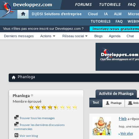
FORUMS
TUTORIELS
FAQ
DI/DSI Solutions d'entreprise
Cloud
IA
ALM
Micros
TUTORIELS
FAQ
WEBIN
Vous n'êtes pas encore inscrit sur Developpez.com ?
Inscrivez-vous gratuitem
Derniers messages
Actions
Réseau social
Blogs
Agenda
Chat
Phanloga
Activité de Phanloga
Phanloga
Membre éprouvé
Tout
Phanloga
Amis
Trouver tous les messages
f-leb
a répon
Trouver les dernières discussions
hop, une issu
commencées
Voir plus
Voir son blog