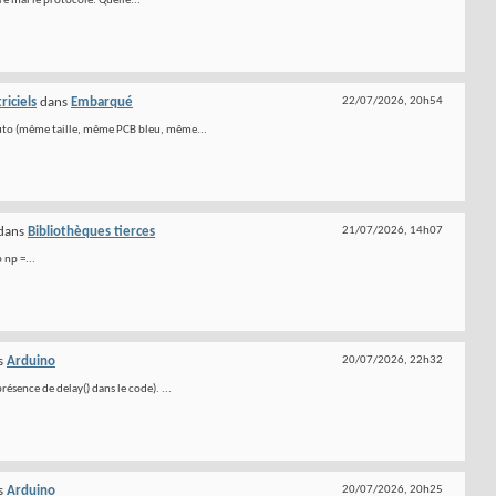
e mal le protocole. Quelle...
iciels
dans
Embarqué
22/07/2026,
20h54
uto (même taille, même PCB bleu, même...
dans
Bibliothèques tierces
21/07/2026,
14h07
 np =...
s
Arduino
20/07/2026,
22h32
ésence de delay() dans le code). ...
s
Arduino
20/07/2026,
20h25