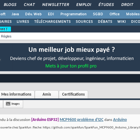
BLOGS
CHAT
NEWSLETTER
EMPLOI
ÉTUDES
DROIT
oft
Java
Dév. Web
EDI
Programmation
SGBD
Office
Mobiles
AIRES
LIVRES
TÉLÉCHARGEMENTS
SOURCES
DÉBATS
WIKI
DIC
ent !
Règles
Mes informations
Amis
Certifications
Images
du à la discussion
[Arduino ESP32]
MCP9600 problème d'I2C
dans
Arduino
e ouverte chez Sparkfun :fleche: https://github.com/sparkfun/SparkFun_MCP9600_Arduino_Library/is