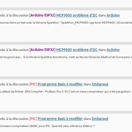
du à la discussion
[Arduino ESP32]
MCP9600 problème d'I2C
dans
Arduino
pourrais faire un test avec la librairie Sparkfun ? SparkFun_MCP9600.cpp bool MCP9600::isConnected()
du à la discussion
[Arduino ESP32]
MCP9600 problème d'I2C
dans
Arduino
 toujours pas... Si la librairie Sparkfun fonctionne, mets au feu les librairies Adafruit et Grove pour 
du à la discussion
[PIC]
Programme Basic à modifier
dans
Embarqué
u début du fichier .BAS Compiler : PicBasic Pro 2.45 C'est un vieux compilateur qui n'est pas gratuit, e
du à la discussion
[PIC]
Programme Basic à modifier
dans
Embarqué
 plusieurs compilateurs BASIC pour PIC. Quel est celui utilisé sur Elektor ?