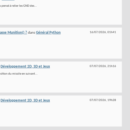
pensé à relier les GND des...
lasse Munition() ?
dans
Général Python
16/07/2026,
01h41
s
Développement 2D, 3D et Jeux
07/07/2026,
21h16
sition du missile en suivant...
s
Développement 2D, 3D et Jeux
07/07/2026,
19h28