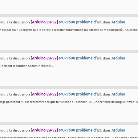
du à la discussion
[Arduino ESP32]
MCP9600 problème d'I2C
dans
Arduino
 n'est pas clair. Je croyais que la librairie sparkfun fonctionnait (à l'adresse du module près)... Quel co
du à la discussion
[Arduino ESP32]
MCP9600 problème d'I2C
dans
Arduino
pidement la solution Sparkfun :fleche:...
du à la discussion
[Arduino ESP32]
MCP9600 problème d'I2C
dans
Arduino
ge précédent : C'est exactement ce que fait le code du scanner I2C, une écriture de longueur zéro. Ava
du à la discussion
[Arduino ESP32]
MCP9600 problème d'I2C
dans
Arduino