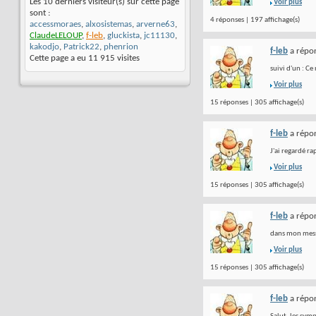
Les 10 derniers visiteur(s) sur cette page
Voir plus
sont :
4 réponses | 197 affichage(s)
accessmoraes
,
alxosistemas
,
arverne63
,
ClaudeLELOUP
,
f-leb
,
gluckista
,
jc11130
,
kakodjo
,
Patrick22
,
phenrion
f-leb
a répon
Cette page a eu
11 915
visites
suivi d'un : Ce
Voir plus
15 réponses | 305 affichage(s)
f-leb
a répon
J'ai regardé ra
Voir plus
15 réponses | 305 affichage(s)
f-leb
a répon
dans mon messa
Voir plus
15 réponses | 305 affichage(s)
f-leb
a répon