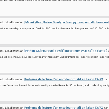
ptômes ressemblent à un problème de timing ou un problème avec le contrôleur I2C de l'esp32 qui gèr
du à la discussion
[MicroPython]Polices Truetype Micropython pour afficheurs matr
ouvé avec des adaptations pour un Oled SH1106:ccool: qui ressemble physiquement au SSD1306 du t
du à la discussion
[Python 3.X]
Pourquoi « eval("import numpy as np") » plante ?
 a des bibliothèques pour tout... Il y en avait forcément une pour faire des imports:) import importlib
du à la discussion
Problème de lecture d'un encodeur rotatif en liaison TX/RX
dan
t que l'arduino micro est fortement ralenti par des traitements (50 boutons !) et du code bloquant (pr
du à la discussion
Problème de lecture d'un encodeur rotatif en liaison TX/RX
dan