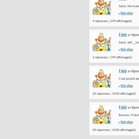
Salut, Normale
Voir plus
4 réponses | 249 affichage(s)
f-leb
a répon
Salut, def __In
Voir plus
2 réponses | 199 affichage(s)
f-leb
a répon
C'est plutôt de
Voir plus
20 réponses | 1030 affichage(s)
f-leb
a répon
Bonsoir, Il fau
Voir plus
20 réponses | 1030 affichage(s)