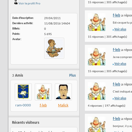
15 réponses | 305 affichage(s)
Voir le profil Pro
f-leb
a répon
Date d'inscription
29/04/2011
Est-ce que tu 
Dernière activité
11/08/2016
14h04
Billets
0
Voir plus
Points
5 695
15 réponses | 305 affichage(s)
Avatar
f-leb
a répon
Je ne comprends
Voir plus
15 réponses | 305 affichage(s)
3
Amis
Plus
f-leb
a répon
C'est indiqué a
Voir plus
ram-0000
f-leb
Malick
4 réponses | 197 affichage(s)
f-leb
a répon
Récents visiteurs
bonjour, il y a