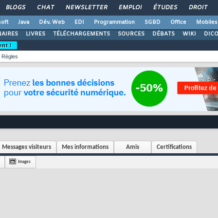
BLOGS
CHAT
NEWSLETTER
EMPLOI
ÉTUDES
DROIT
oft
Java
Dév. Web
EDI
Programmation
SGBD
Office
Mobiles
AIRES
LIVRES
TÉLÉCHARGEMENTS
SOURCES
DÉBATS
WIKI
DIC
ent !
Règles
Messages visiteurs
Mes informations
Amis
Certifications
Images