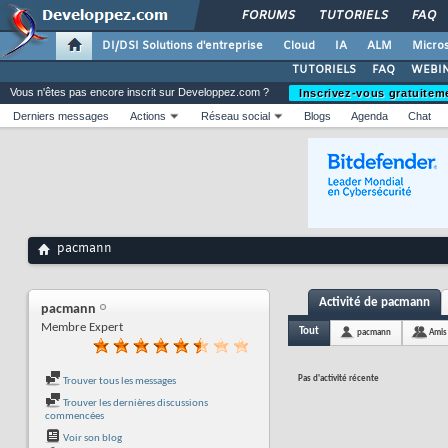
FORUMS
TUTORIELS
FAQ
DI/DSI Solutions d'entreprise
Cloud
IA
ALM
Micros
TUTORIELS
FAQ
WEBIN
Vous n'êtes pas encore inscrit sur Developpez.com ?
Inscrivez-vous gratuitem
Derniers messages
Actions
Réseau social
Blogs
Agenda
Chat
pacmann
Activité de pacmann
pacmann
Membre Expert
Tout
pacmann
Amis
Pas d'activité récente
Trouver tous les messages
Trouver les dernières discussions
commencées
Voir son blog