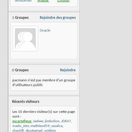
skuatamad
Waldar
Chtulus
1
Groupes
Rejoindre des groupes
Oracle
0
Groupes
Rejoindre
pacmann n'est pas membre d'un groupe
d'utilisateurs public
Récents visiteurs
Les 10 derniers visiteur(s) sur cette page
sont :
escartefigue
,
Jaelwe
,
jimbolion
,
JOE47
,
mado_stev
,
mathieud59
,
sasafca
,
shan08
,
skuatamad
,
vodiem