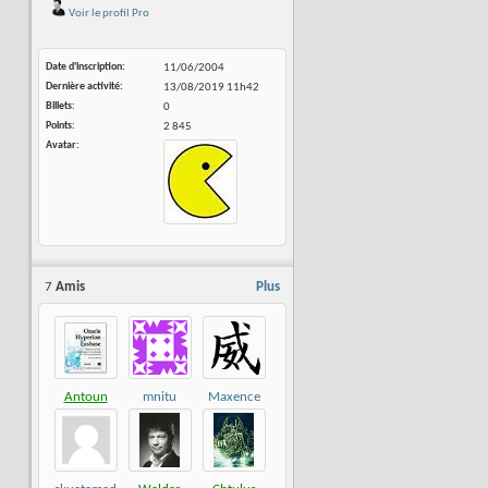
Voir le profil Pro
Date d'inscription
11/06/2004
Dernière activité
13/08/2019
11h42
Billets
0
Points
2 845
Avatar
7
Amis
Plus
Antoun
mnitu
Maxence
HUBICHE