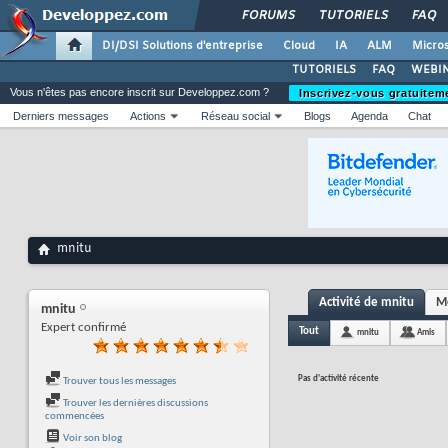
FORUMS
TUTORIELS
FAQ
DI/DSI Solutions d'entreprise
Cloud
IA
ALM
Micros
TUTORIELS
FAQ
WEBIN
Vous n'êtes pas encore inscrit sur Developpez.com ?
Inscrivez-vous gratuitem
Derniers messages
Actions
Réseau social
Blogs
Agenda
Chat
mnitu
Activité de mnitu
Me
mnitu
Expert confirmé
Tout
mnitu
Amis
Pas d'activité récente
Trouver tous les messages
Trouver les dernières discussions
commencées
Voir son blog