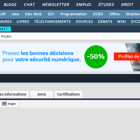
BLOGS
CHAT
NEWSLETTER
EMPLOI
ÉTUDES
DROIT
oft
Java
Dév. Web
EDI
Programmation
SGBD
Office
Mobiles
AIRES
LIVRES
TÉLÉCHARGEMENTS
SOURCES
DÉBATS
WIKI
DIC
ent !
Règles
s informations
Amis
Certifications
Images