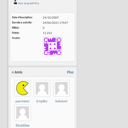
Voir le profil Pro
Date d'inscription
24/10/2007
Dernière activité
24/06/2021
17h47
Billets
0
Points
11 252
Avatar
4
Amis
Plus
pacmann
tropiko
kaissuni
Eloddiiee