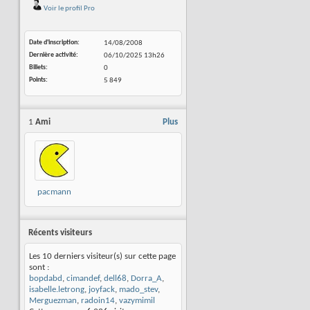
Voir le profil Pro
Date d'inscription
14/08/2008
Dernière activité
06/10/2025
13h26
Billets
0
Points
5 849
1
Ami
Plus
pacmann
Récents visiteurs
Les 10 derniers visiteur(s) sur cette page
sont :
bopdabd
,
cimandef
,
dell68
,
Dorra_A
,
isabelle.letrong
,
joyfack
,
mado_stev
,
Merguezman
,
radoin14
,
vazymimil