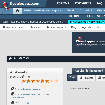
FORUMS
TUTORIELS
FAQ
DI/DSI Solutions d'entreprise
Cloud
IA
ALM
Micros
TUTORIELS
FAQ
WEBIN
Vous n'êtes pas encore inscrit sur Developpez.com ?
Inscrivez-vous gratuitem
Derniers messages
Actions
Réseau social
Blogs
Agenda
Chat
skuatamad
Activité de skuatamad
skuatamad
Expert confirmé
Tout
skuatamad
Am
Pas d'activité récente
Trouver tous les messages
Trouver les dernières discussions
commencées
Voir son blog