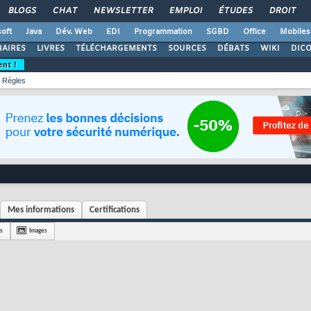
BLOGS
CHAT
NEWSLETTER
EMPLOI
ÉTUDES
DROIT
oft
Java
Dév. Web
EDI
Programmation
SGBD
Office
Mobiles
AIRES
LIVRES
TÉLÉCHARGEMENTS
SOURCES
DÉBATS
WIKI
DIC
ent !
Règles
Mes informations
Certifications
s
Images