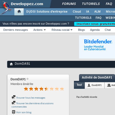
FORUMS
TUTORIELS
FAQ
DI/DSI Solutions d'entreprise
Cloud
IA
ALM
Micros
TUTORIELS
FAQ
WEBIN
Vous n'êtes pas encore inscrit sur Developpez.com ?
Inscrivez-vous gratuitem
Derniers messages
Actions
Réseau social
Blogs
Agenda
Chat
DomDA91
Activité de DomDA91
DomDA91
Membre émérite
Tout
DomDA91
Ami
Pas d'activité récente
Trouver tous les messages
Trouver les dernières discussions
commencées
Voir son blog