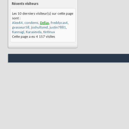
Récents visiteurs
Les 10 derniers visiteur(s) sur cette page
sont :
Alex64
,
condems
,
Delias
,
freddycas4
,
gvasseur58
,
joshultsmd
,
justin7881
,
Kannagi
,
Karasevda
,
tintinux
Cette page a eu
4 157
visites