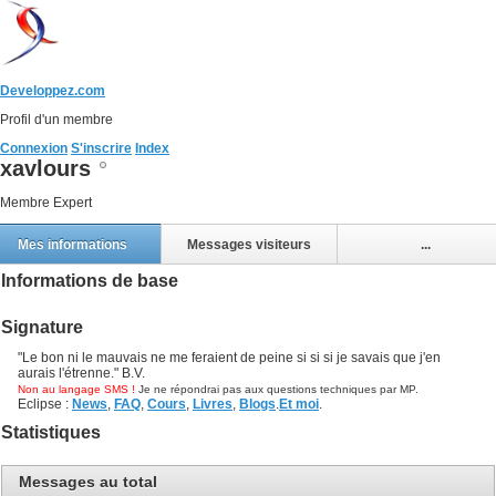
Developpez.com
Profil d'un membre
Connexion
S'inscrire
Index
xavlours
Membre Expert
Mes informations
Messages visiteurs
...
Informations de base
Signature
"Le bon ni le mauvais ne me feraient de peine si si si je savais que j'en
aurais l'étrenne." B.V.
Non au langage SMS !
Je ne répondrai pas aux questions techniques par MP.
Eclipse :
News
,
FAQ
,
Cours
,
Livres
,
Blogs
.
Et moi
.
Statistiques
Messages au total