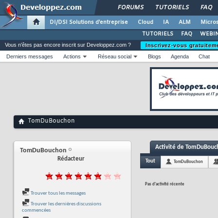
FORUMS
TUTORIELS
FAQ
DI/DSI Solutions d'entreprise
Cloud
IA
ALM
Micros
TUTORIELS
FAQ
WEBIN
Vous n'êtes pas encore inscrit sur Developpez.com ?
Inscrivez-vous gratuitem
Derniers messages
Actions
Réseau social
Blogs
Agenda
Chat
TomDuBouchon
Activité de TomDuBouc
TomDuBouchon
Rédacteur
Tout
TomDuBouchon
Pas d'activité récente
Trouver tous les messages
Trouver les dernières discussions
commencées