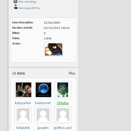
Voir son blog
Voir le profil Pro
Date d'inscription
22/06/2009
Dernière activité
03/12/2015
19h14
Billets
0
Points
5 848
Avatar
18
Amis
Plus
kalyparker
bastoonet
Chtulus
fafabzh6
jpsadm
goiffon and