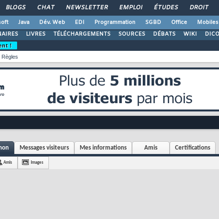
BLOGS
CHAT
NEWSLETTER
EMPLOI
ÉTUDES
DROIT
oft
Java
Dév. Web
EDI
Programmation
SGBD
Office
Mobiles
AIRES
LIVRES
TÉLÉCHARGEMENTS
SOURCES
DÉBATS
WIKI
DIC
ent !
Règles
hon
Messages visiteurs
Mes informations
Amis
Certifications
Amis
Images