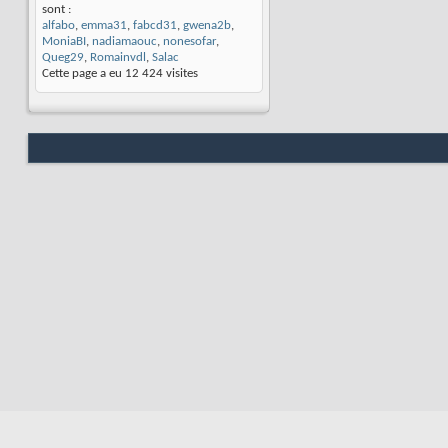
sont :
alfabo
,
emma31
,
fabcd31
,
gwena2b
,
MoniaBI
,
nadiamaouc
,
nonesofar
,
Queg29
,
Romainvdl
,
Salac
Cette page a eu
12 424
visites