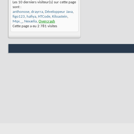
Les 10 derniers visiteur(s) sur cette page
sont :
anthonose
,
drayrra
,
Développeur Java
,
figo123
,
hafiya
,
HTCode
,
Kiloastein
,
Mqx._
,
Nexælia
,
Overcrash
Cette page a eu
2 781
visites