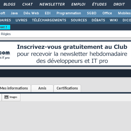
BLOGS
CHAT
NEWSLETTER
EMPLOI
ÉTUDES
DROIT
oft
Java
Dév. Web
EDI
Programmation
SGBD
Office
Mobiles
AIRES
LIVRES
TÉLÉCHARGEMENTS
SOURCES
DÉBATS
WIKI
DIC
ent !
Règles
Mes informations
Amis
Certifications
Images