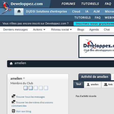
FORUMS
TUTORIELS
FAQ
DI/DSI Solutions d'entreprise
Cloud
IA
ALM
Micros
TUTORIELS
FAQ
WEBIN
Vous n'êtes pas encore inscrit sur Developpez.com ?
Inscrivez-vous gratuitem
Derniers messages
Actions
Réseau social
Blogs
Agenda
Chat
amelien
Activité de amelien
amelien
Membre du Club
Tout
amelien
Amis
Pas d'activité récente
Trouver tous les messages
Trouver les dernières discussions
commencées
Voir son blog