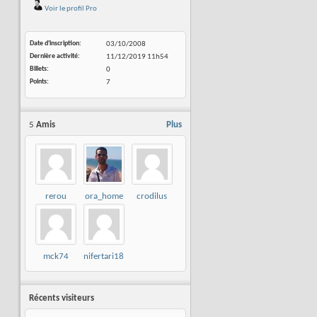
Voir le profil Pro
Date d'inscription
03/10/2008
Dernière activité
11/12/2019
11h54
Billets
0
Points
7
5
Amis
Plus
rerou
ora_home
crodilus
mck74
nifertari18
Récents visiteurs