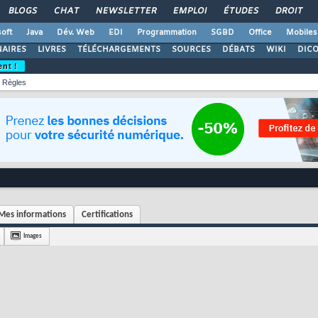
BLOGS
CHAT
NEWSLETTER
EMPLOI
ÉTUDES
DROIT
oft
Java
Dév. Web
EDI
Programmation
SGBD
Office
Mobiles
AIRES
LIVRES
TÉLÉCHARGEMENTS
SOURCES
DÉBATS
WIKI
DIC
ent !
Règles
Mes informations
Certifications
Images