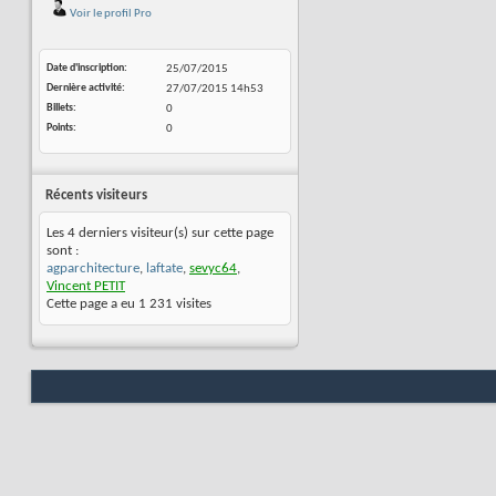
Voir le profil Pro
Date d'inscription
25/07/2015
Dernière activité
27/07/2015
14h53
Billets
0
Points
0
Récents visiteurs
Les 4 derniers visiteur(s) sur cette page
sont :
agparchitecture
,
laftate
,
sevyc64
,
Vincent PETIT
Cette page a eu
1 231
visites