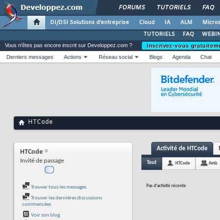
FORUMS
TUTORIELS
FAQ
DI/DSI Solutions d'entreprise
Cloud
IA
ALM
Micros
TUTORIELS
FAQ
WEBIN
Vous n'êtes pas encore inscrit sur Developpez.com ?
Inscrivez-vous gratuitem
Derniers messages
Actions
Réseau social
Blogs
Agenda
Chat
HTCode
Activité de HTCode
HTCode
Invité de passage
Tout
HTCode
Amis
Pas d'activité récente
Trouver tous les messages
Trouver les dernières discussions
commencées
Voir son blog