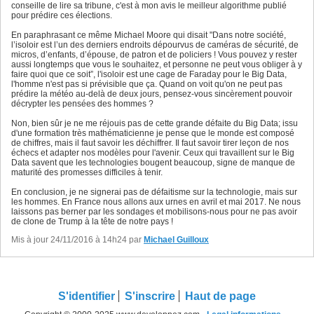
conseille de lire sa tribune, c'est à mon avis le meilleur algorithme publié
pour prédire ces élections.
En paraphrasant ce même Michael Moore qui disait "Dans notre société,
l’isoloir est l’un des derniers endroits dépourvus de caméras de sécurité, de
micros, d’enfants, d’épouse, de patron et de policiers ! Vous pouvez y rester
aussi longtemps que vous le souhaitez, et personne ne peut vous obliger à y
faire quoi que ce soit”, l'isoloir est une cage de Faraday pour le Big Data,
l'homme n'est pas si prévisible que ça. Quand on voit qu'on ne peut pas
prédire la météo au-delà de deux jours, pensez-vous sincèrement pouvoir
décrypter les pensées des hommes ?
Non, bien sûr je ne me réjouis pas de cette grande défaite du Big Data; issu
d'une formation très mathématicienne je pense que le monde est composé
de chiffres, mais il faut savoir les déchiffrer. Il faut savoir tirer leçon de nos
échecs et adapter nos modèles pour l'avenir. Ceux qui travaillent sur le Big
Data savent que les technologies bougent beaucoup, signe de manque de
maturité des promesses difficiles à tenir.
En conclusion, je ne signerai pas de défaitisme sur la technologie, mais sur
les hommes. En France nous allons aux urnes en avril et mai 2017. Ne nous
laissons pas berner par les sondages et mobilisons-nous pour ne pas avoir
de clone de Trump à la tête de notre pays !
Mis à jour 24/11/2016 à 14h24 par
Michael Guilloux
S'identifier
S'inscrire
Haut de page