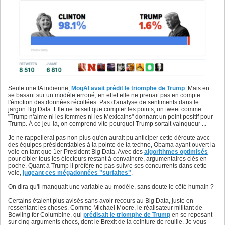
Seule une IA indienne,
MogAI avait prédit le triomphe de Trump
. Mais en
se basant sur un modèle erroné, en effet elle ne prenait pas en compte
l'émotion des données récoltées. Pas d'analyse de sentiments dans le
jargon Big Data. Elle ne faisait que compter les points, un tweet comme
"Trump n'aime ni les femmes ni les Mexicains" donnant un point positif pour
Trump. À ce jeu-là, on comprend vite pourquoi Trump sortait vainqueur ...
Je ne rappellerai pas non plus qu'on aurait pu anticiper cette déroute avec
des équipes présidentiables à la pointe de la techno, Obama ayant ouvert la
voie en tant que 1er President Big Data. Avec des
algorithmes optimisés
pour cibler tous les électeurs restant à convaincre, argumentaires clés en
poche. Quant à Trump il préfère ne pas suivre ses concurrents dans cette
voie,
jugeant ces mégadonnées "surfaites"
.
On dira qu'il manquait une variable au modèle, sans doute le côté humain ?
Certains étaient plus avisés sans avoir recours au Big Data, juste en
ressentant les choses. Comme Michael Moore, le réalisateur militant de
Bowling for Columbine, qui
prédisait le triomphe de Trump
en se reposant
sur cinq arguments chocs, dont le Brexit de la ceinture de rouille. Je vous