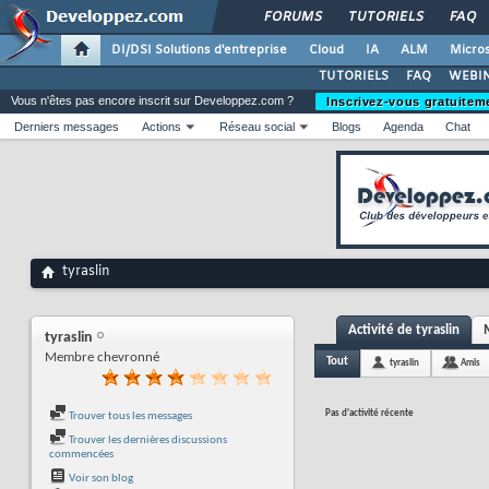
FORUMS
TUTORIELS
FAQ
DI/DSI Solutions d'entreprise
Cloud
IA
ALM
Micros
TUTORIELS
FAQ
WEBIN
Vous n'êtes pas encore inscrit sur Developpez.com ?
Inscrivez-vous gratuitem
Derniers messages
Actions
Réseau social
Blogs
Agenda
Chat
tyraslin
Activité de tyraslin
tyraslin
Membre chevronné
Tout
tyraslin
Amis
Pas d'activité récente
Trouver tous les messages
Trouver les dernières discussions
commencées
Voir son blog