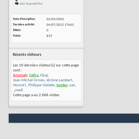
Voir le profil Pro
Date d'inscription
02/09/2003
Dernière activité
04/07/2012
17h03
Billets
0
Points
819
Récents visiteurs
Les 10 derniers visiteur(s) sur cette page
sont :
Anomaly
,
Celira
,
Djug
,
Jean-Michel Ormes
,
Jérôme Lambert
,
Nono41
,
Philippe Vialatte
,
tomlev
,
yan
,
_medi
Cette page a eu
2 666
visites