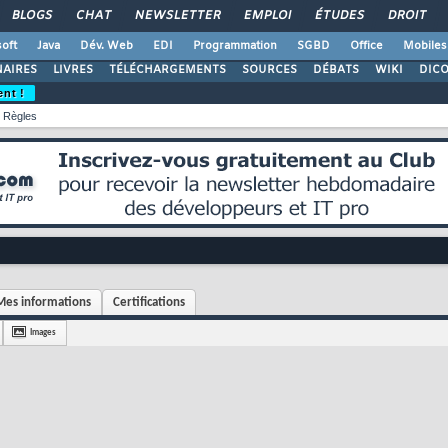
BLOGS
CHAT
NEWSLETTER
EMPLOI
ÉTUDES
DROIT
oft
Java
Dév. Web
EDI
Programmation
SGBD
Office
Mobiles
AIRES
LIVRES
TÉLÉCHARGEMENTS
SOURCES
DÉBATS
WIKI
DIC
ent !
Règles
Mes informations
Certifications
Images