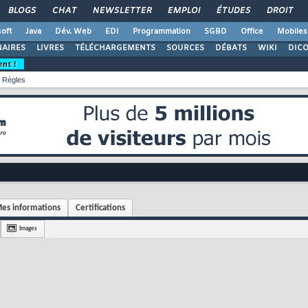
BLOGS
CHAT
NEWSLETTER
EMPLOI
ÉTUDES
DROIT
oft
Java
Dév. Web
EDI
Programmation
SGBD
Office
Mobiles
AIRES
LIVRES
TÉLÉCHARGEMENTS
SOURCES
DÉBATS
WIKI
DIC
ent !
Règles
es informations
Certifications
Images