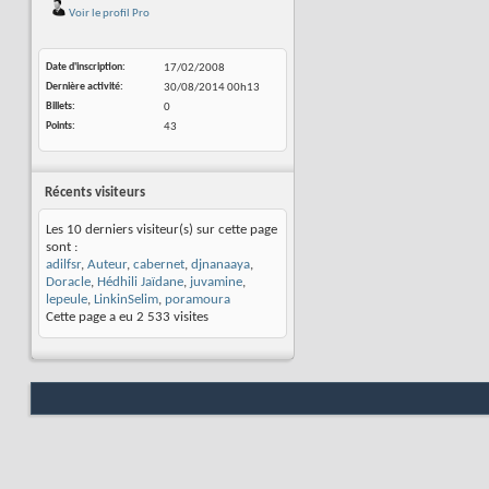
Voir le profil Pro
Date d'inscription
17/02/2008
Dernière activité
30/08/2014
00h13
Billets
0
Points
43
Récents visiteurs
Les 10 derniers visiteur(s) sur cette page
sont :
adilfsr
,
Auteur
,
cabernet
,
djnanaaya
,
Doracle
,
Hédhili Jaïdane
,
juvamine
,
lepeule
,
LinkinSelim
,
poramoura
Cette page a eu
2 533
visites