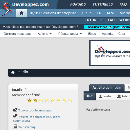
FORUMS
TUTORIELS
FAQ
DI/DSI Solutions d'entreprise
Cloud
IA
ALM
Micros
TUTORIELS
FAQ
WEBIN
Vous n'êtes pas encore inscrit sur Developpez.com ?
Inscrivez-vous gratuitem
Derniers messages
Actions
Réseau social
Blogs
Agenda
Chat
imadin
Activité de imadin
M
imadin
Membre confirmé
Tout
imadin
Amis
Pas d'activité récente
Trouver tous les messages
Trouver les dernières discussions
commencées
Voir son blog