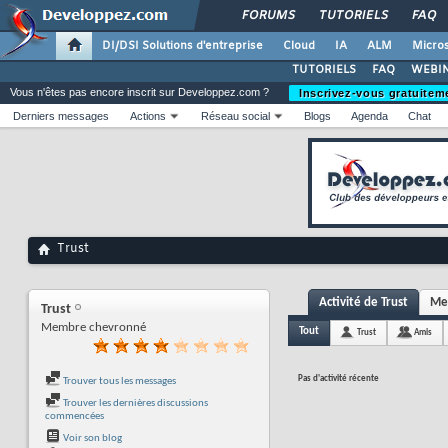
FORUMS
TUTORIELS
FAQ
DI/DSI Solutions d'entreprise
Cloud
IA
ALM
Micros
TUTORIELS
FAQ
WEBIN
Vous n'êtes pas encore inscrit sur Developpez.com ?
Inscrivez-vous gratuitem
Derniers messages
Actions
Réseau social
Blogs
Agenda
Chat
Trust
Activité de Trust
Mes
Trust
Membre chevronné
Tout
Trust
Amis
Pas d'activité récente
Trouver tous les messages
Trouver les dernières discussions
commencées
Voir son blog