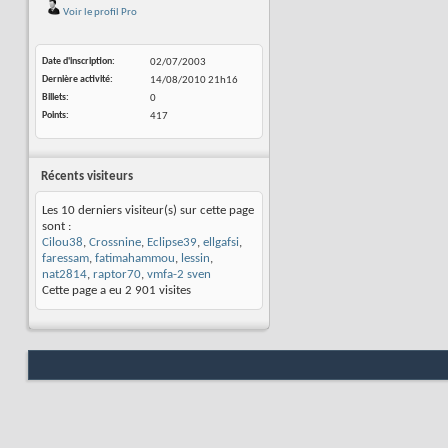
Voir le profil Pro
Date d'inscription
02/07/2003
Dernière activité
14/08/2010
21h16
Billets
0
Points
417
Récents visiteurs
Les 10 derniers visiteur(s) sur cette page
sont :
Cilou38
,
Crossnine
,
Eclipse39
,
ellgafsi
,
faressam
,
fatimahammou
,
lessin
,
nat2814
,
raptor70
,
vmfa-2 sven
Cette page a eu
2 901
visites