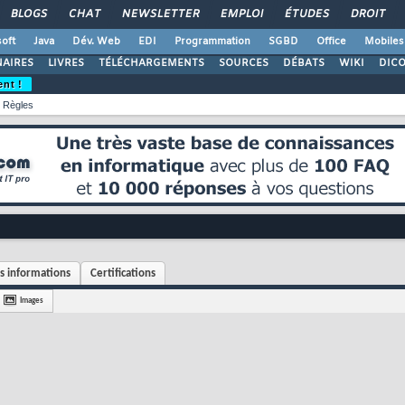
BLOGS
CHAT
NEWSLETTER
EMPLOI
ÉTUDES
DROIT
oft
Java
Dév. Web
EDI
Programmation
SGBD
Office
Mobiles
AIRES
LIVRES
TÉLÉCHARGEMENTS
SOURCES
DÉBATS
WIKI
DIC
ent !
Règles
 informations
Certifications
Images