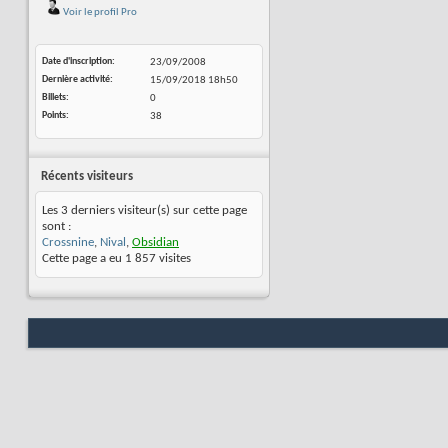
Voir le profil Pro
Date d'inscription
23/09/2008
Dernière activité
15/09/2018
18h50
Billets
0
Points
38
Récents visiteurs
Les 3 derniers visiteur(s) sur cette page
sont :
Crossnine
,
Nival
,
Obsidian
Cette page a eu
1 857
visites