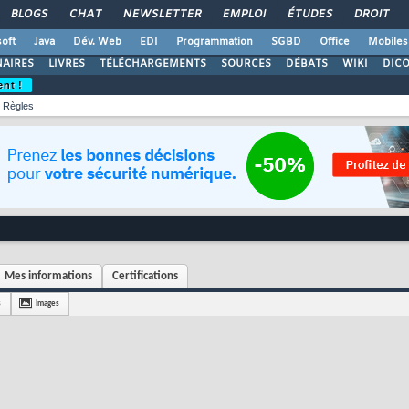
BLOGS
CHAT
NEWSLETTER
EMPLOI
ÉTUDES
DROIT
oft
Java
Dév. Web
EDI
Programmation
SGBD
Office
Mobiles
AIRES
LIVRES
TÉLÉCHARGEMENTS
SOURCES
DÉBATS
WIKI
DIC
ent !
Règles
Mes informations
Certifications
s
Images