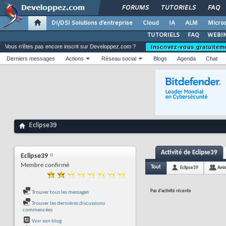
FORUMS
TUTORIELS
FAQ
DI/DSI Solutions d'entreprise
Cloud
IA
ALM
Micros
TUTORIELS
FAQ
WEBIN
Vous n'êtes pas encore inscrit sur Developpez.com ?
Inscrivez-vous gratuitem
Derniers messages
Actions
Réseau social
Blogs
Agenda
Chat
Eclipse39
Activité de Eclipse39
Eclipse39
Membre confirmé
Tout
Eclipse39
Ami
Pas d'activité récente
Trouver tous les messages
Trouver les dernières discussions
commencées
Voir son blog