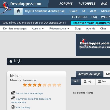
FORUMS
TUTORIELS
FAQ
DI/DSI Solutions d'entreprise
Cloud
IA
ALM
Micros
TUTORIELS
FAQ
WEBIN
Vous n'êtes pas encore inscrit sur Developpez.com ?
Inscrivez-vous gratuitem
Derniers messages
Actions
Réseau social
Blogs
Agenda
Chat
kinji1
Activité de kinji1
Me
kinji1
Membre chevronné
Tout
kinji1
Amis
Pas d'activité récente
Trouver tous les messages
Trouver les dernières discussions
commencées
Voir son blog