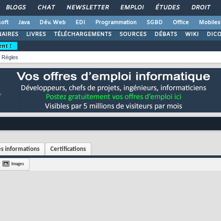
BLOGS
CHAT
NEWSLETTER
EMPLOI
ÉTUDES
DROIT
oft
Java
Dév. Web
EDI
Programmation
SGBD
Office
Mobiles
AIRES
LIVRES
TÉLÉCHARGEMENTS
SOURCES
DÉBATS
WIKI
DIC
ent !
Règles
s informations
Certifications
Images