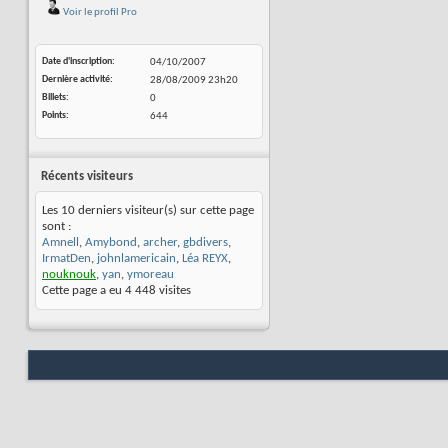
Voir le profil Pro
Date d'inscription
04/10/2007
Dernière activité
28/08/2009
23h20
Billets
0
Points
644
Récents visiteurs
Les 10 derniers visiteur(s) sur cette page
sont :
Amnell
,
Amybond
,
archer
,
gbdivers
,
IrmatDen
,
johnlamericain
,
Léa REYX
,
nouknouk
,
yan
,
ymoreau
Cette page a eu
4 448
visites