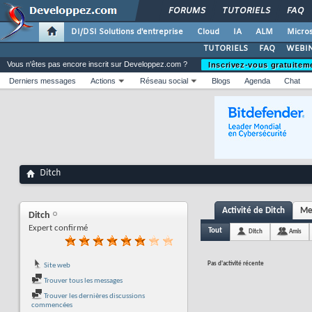
FORUMS
TUTORIELS
FAQ
DI/DSI Solutions d'entreprise
Cloud
IA
ALM
Micros
TUTORIELS
FAQ
WEBIN
Vous n'êtes pas encore inscrit sur Developpez.com ?
Inscrivez-vous gratuitem
Derniers messages
Actions
Réseau social
Blogs
Agenda
Chat
Ditch
Activité de Ditch
Mes
Ditch
Expert confirmé
Tout
Ditch
Amis
Pas d'activité récente
Site web
Trouver tous les messages
Trouver les dernières discussions
commencées