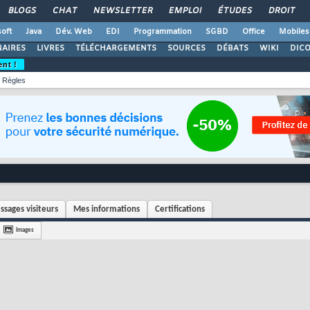
BLOGS
CHAT
NEWSLETTER
EMPLOI
ÉTUDES
DROIT
oft
Java
Dév. Web
EDI
Programmation
SGBD
Office
Mobiles
AIRES
LIVRES
TÉLÉCHARGEMENTS
SOURCES
DÉBATS
WIKI
DIC
ent !
Règles
sages visiteurs
Mes informations
Certifications
Images