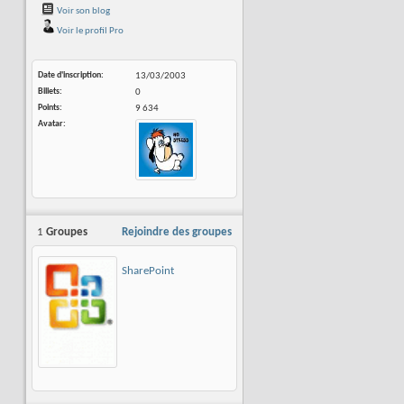
Voir son blog
Voir le profil Pro
Date d'inscription
13/03/2003
Billets
0
Points
9 634
Avatar
1
Groupes
Rejoindre des groupes
SharePoint