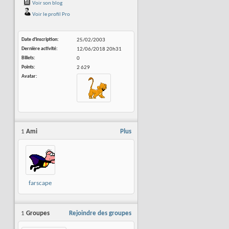
Voir son blog
Voir le profil Pro
Date d'inscription
25/02/2003
Dernière activité
12/06/2018
20h31
Billets
0
Points
2 629
Avatar
1
Ami
Plus
farscape
1
Groupes
Rejoindre des groupes