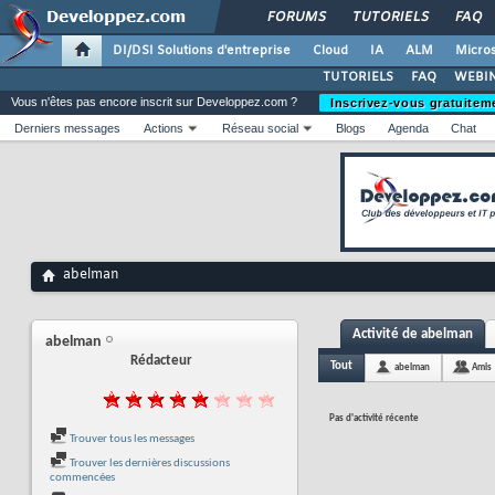
FORUMS
TUTORIELS
FAQ
DI/DSI Solutions d'entreprise
Cloud
IA
ALM
Micros
TUTORIELS
FAQ
WEBIN
Vous n'êtes pas encore inscrit sur Developpez.com ?
Inscrivez-vous gratuitem
Derniers messages
Actions
Réseau social
Blogs
Agenda
Chat
abelman
Activité de abelman
abelman
Rédacteur
Tout
abelman
Amis
Pas d'activité récente
Trouver tous les messages
Trouver les dernières discussions
commencées