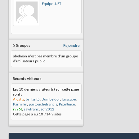
Equipe .NET
0
Groupes
Rejoindre
abelman n'est pas membre d'un groupe
d'utilisateurs public
Récents visiteurs
Les 10 derniers visiteur(s) sur cette page
sont :
Alcatîz
,
brillant5
,
Dumbeldor
,
farscape
,
Parmifer
,
partouchefrancis
,
PixelJuice
,
rv26t
,
sawfranc
,
sof2012
Cette page a eu
10 714
visites