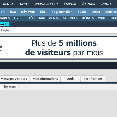
BLOGS
CHAT
NEWSLETTER
EMPLOI
ÉTUDES
DROIT
oft
Java
Dév. Web
EDI
Programmation
SGBD
Office
Mobiles
AIRES
LIVRES
TÉLÉCHARGEMENTS
SOURCES
DÉBATS
WIKI
DIC
ent !
Règles
Messages visiteurs
Mes informations
Amis
Certifications
Images