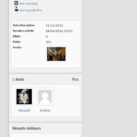
Voir son blog
Voir le profil Pro
Date d'inscription
21/11/2013
Dernière activité
08/04/2026
17h27
Billets
0
Points
301
Avatar
2
Amis
Plus
Hinault
Amine
Romaric
Horseman
Récents visiteurs