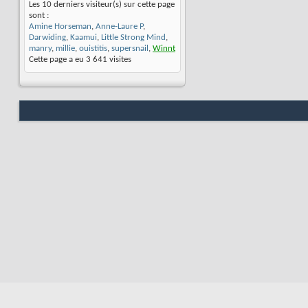
Les 10 derniers visiteur(s) sur cette page
sont :
Amine Horseman
,
Anne-Laure P
,
Darwiding
,
Kaamui
,
Little Strong Mind
,
manry
,
millie
,
ouistitis
,
supersnail
,
Winnt
Cette page a eu
3 641
visites