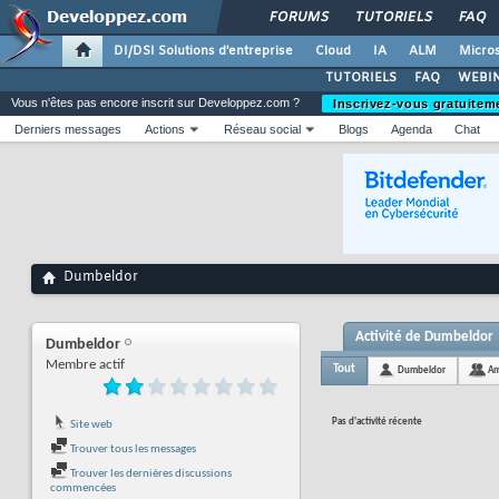
FORUMS
TUTORIELS
FAQ
DI/DSI Solutions d'entreprise
Cloud
IA
ALM
Micros
TUTORIELS
FAQ
WEBIN
Vous n'êtes pas encore inscrit sur Developpez.com ?
Inscrivez-vous gratuitem
Derniers messages
Actions
Réseau social
Blogs
Agenda
Chat
Dumbeldor
Activité de Dumbeldor
Dumbeldor
Membre actif
Tout
Dumbeldor
Am
Pas d'activité récente
Site web
Trouver tous les messages
Trouver les dernières discussions
commencées