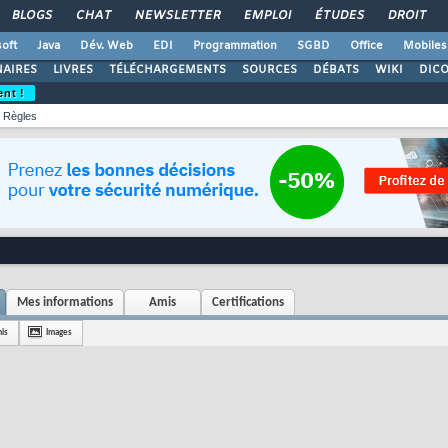
BLOGS
CHAT
NEWSLETTER
EMPLOI
ÉTUDES
DROIT
oft
Java
Dév. Web
EDI
Programmation
SGBD
Office
Mobiles
AIRES
LIVRES
TÉLÉCHARGEMENTS
SOURCES
DÉBATS
WIKI
DIC
ent !
Règles
Mes informations
Amis
Certifications
is
Images