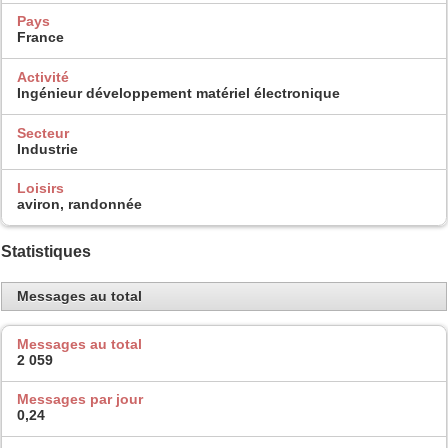
Pays
France
Activité
Ingénieur développement matériel électronique
Secteur
Industrie
Loisirs
aviron, randonnée
Statistiques
Messages au total
Messages au total
2 059
Messages par jour
0,24