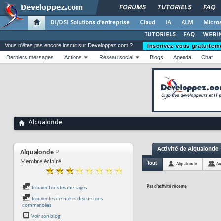
FORUMS
TUTORIELS
FAQ
DI/DSI Solutions d'entreprise
Cloud
IA
ALM
Micros
TUTORIELS
FAQ
WEBIN
Vous n'êtes pas encore inscrit sur Developpez.com ?
Inscrivez-vous gratuitem
Derniers messages
Actions
Réseau social
Blogs
Agenda
Chat
Alqualonde
Activité de Alqualonde
Alqualonde
Membre éclairé
Tout
Alqualonde
Am
Pas d'activité récente
Trouver tous les messages
Trouver les dernières discussions
commencées
Voir son blog