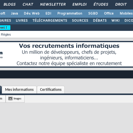
BLOGS
CHAT
NEWSLETTER
EMPLOI
ÉTUDES
DROIT
oft
Java
Dév. Web
EDI
Programmation
SGBD
Office
Mobiles
AIRES
LIVRES
TÉLÉCHARGEMENTS
SOURCES
DÉBATS
WIKI
DIC
ent !
Règles
Mes informations
Certifications
is
Images