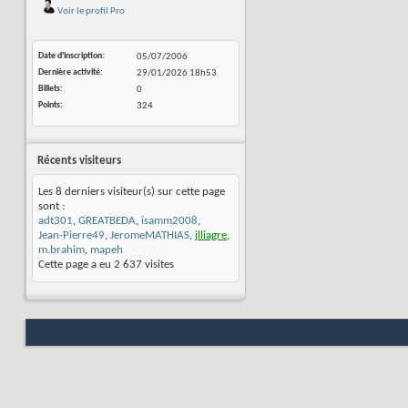
Voir le profil Pro
Date d'inscription
05/07/2006
Dernière activité
29/01/2026
18h53
Billets
0
Points
324
Récents visiteurs
Les 8 derniers visiteur(s) sur cette page
sont :
adt301
,
GREATBEDA
,
isamm2008
,
Jean-Pierre49
,
JeromeMATHIAS
,
jlliagre
,
m.brahim
,
mapeh
Cette page a eu
2 637
visites