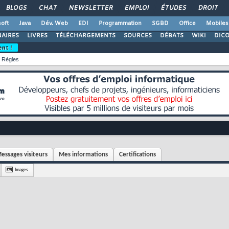
BLOGS
CHAT
NEWSLETTER
EMPLOI
ÉTUDES
DROIT
oft
Java
Dév. Web
EDI
Programmation
SGBD
Office
Mobiles
AIRES
LIVRES
TÉLÉCHARGEMENTS
SOURCES
DÉBATS
WIKI
DIC
ent !
Règles
essages visiteurs
Mes informations
Certifications
Images