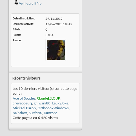
Voir le profil Pro
Date d'inscription
29/11/2012
Dernière activité
17/06/2023
18h42
Billets
0
Points
3 004
Avatar
Récents visiteurs
Les 10 derniers visiteur(s) sur cette page
sont :
Ace of Spades
,
ClaudeLELOUP
,
crevecoeurj
,
ghiwani80
,
LeukyJoke
,
Mickael Baron
,
OrthodoxWindows
,
paintbox
,
SurferIX
,
Tamzoro
Cette page a eu
6 420
visites