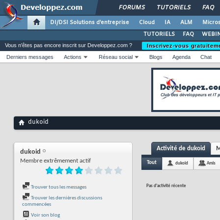
FORUMS
TUTORIELS
FAQ
DI/DSI Solutions d'entreprise
Cloud
IA
ALM
Micros
TUTORIELS
FAQ
WEBIN
Vous n'êtes pas encore inscrit sur Developpez.com ?
Inscrivez-vous gratuitem
Derniers messages
Actions
Réseau social
Blogs
Agenda
Chat
dukoid
Activité de dukoid
M
dukoid
Membre extrêmement actif
Tout
dukoid
Amis
Pas d'activité récente
Trouver tous les messages
Trouver les dernières discussions
commencées
Voir son blog