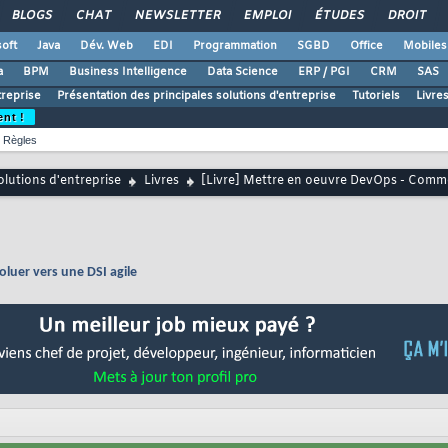
BLOGS
CHAT
NEWSLETTER
EMPLOI
ÉTUDES
DROIT
oft
Java
Dév. Web
EDI
Programmation
SGBD
Office
Mobiles
a
BPM
Business Intelligence
Data Science
ERP / PGI
CRM
SAS
treprise
Présentation des principales solutions d'entreprise
Tutoriels
Livre
ent !
Règles
lutions d'entreprise
Livres
[Livre] Mettre en oeuvre DevOps - Comme
luer vers une DSI agile