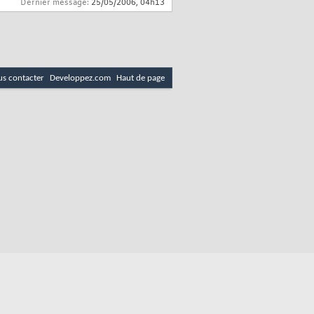
Dernier message:
25/05/2006,
04h13
s contacter
Developpez.com
Haut de page