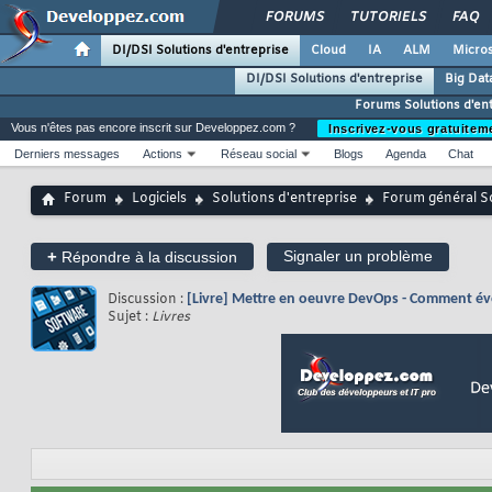
FORUMS
TUTORIELS
FAQ
DI/DSI Solutions d'entreprise
Cloud
IA
ALM
Micros
DI/DSI Solutions d'entreprise
Big Dat
Forums Solutions d'en
Vous n'êtes pas encore inscrit sur Developpez.com ?
Inscrivez-vous gratuitem
Derniers messages
Actions
Réseau social
Blogs
Agenda
Chat
Forum
Logiciels
Solutions d'entreprise
Forum général So
+
Signaler un problème
Répondre à la discussion
Discussion :
[Livre] Mettre en oeuvre DevOps - Comment évo
Sujet :
Livres