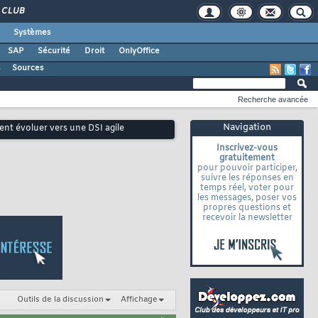
CLUB
Systèmes
SAP
Sécurité
Droit
OnlyOffice
s
Sources
Recherche avancée
Navigation
nt évoluer vers une DSI agile
Inscrivez-vous
gratuitement
pour pouvoir participer,
suivre les réponses en
temps réel, voter pour
les messages, poser vos
propres questions et
recevoir la newsletter
Outils de la discussion
Affichage