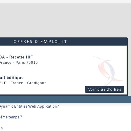
OA - Recette H/F
 France - Paris 75015
uit éditique
ALE
- France - Gradignan
Voir plus d'offres
Dynamic Entities Web Application?
 même temps ?
on