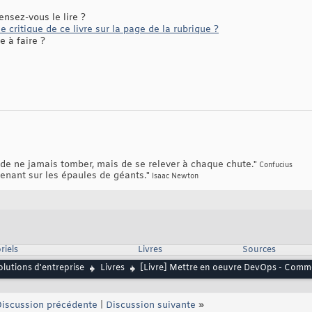
ensez-vous le lire ?
 critique de ce livre sur la page de la rubrique ?
 à faire ?
 de ne jamais tomber, mais de se relever à chaque chute.
"
Confucius
e tenant sur les épaules de géants.
"
Isaac Newton
riels
Livres
Sources
lutions d'entreprise
Livres
[Livre] Mettre en oeuvre DevOps - Comme
iscussion précédente
|
Discussion suivante
»