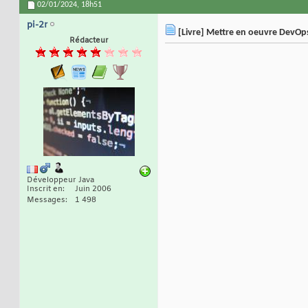
02/01/2024,
18h51
pi-2r
[Livre] Mettre en oeuvre DevOps
Rédacteur
Développeur Java
Inscrit en
Juin 2006
Messages
1 498