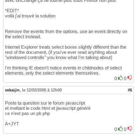
avec onChange ça ne tourne plus sous Firefox non plus
*EDIT*
voilà j'ai trouvé la solution
Remove the events from the options, use an event directly on
the select instead.
Internet Explorer treats select boxes slightly different than the
rest of the document, (if you've ever read anyhting about
"windowed controlls" you know what I'm talking about)
I'm thinking IE doesn't notice events in childnodes of select
elements, only the select elements themselves.
0
0
sekaijin
,
le 12/02/2006 à 12h00
#6
Poste ta question sur le forum javascript
et mettant le code html et javascript généré
ce n'est pas un pb php
A+JYT
0
0