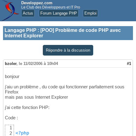
Developpez.com
Le Club des Développeurs et IT Pro
Actus
Forum Langage PHP
Emploi
Langage PHP
:
[POO] Problème de code PHP avec
Internet Explorer
Répondre à la discussion
bzoler
,
le 11/02/2006 à 10h04
#1
bonjour
j'aiu un problème , du code qui fonctionner parfaitement sous
Firefox
mais pas sous Internet Explorer
j'ai cette fonction PHP:
Code :
1
<?php
2