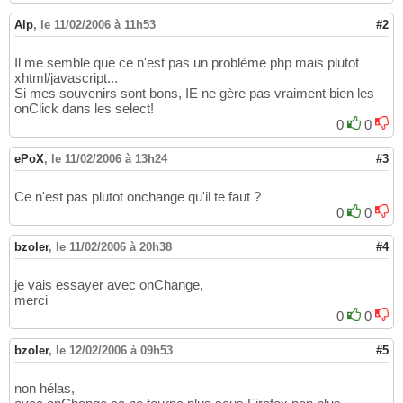
Alp
,
le 11/02/2006 à 11h53
#2
Il me semble que ce n'est pas un problème php mais plutot
xhtml/javascript...
Si mes souvenirs sont bons, IE ne gère pas vraiment bien les
onClick dans les select!
0
0
ePoX
,
le 11/02/2006 à 13h24
#3
Ce n'est pas plutot onchange qu'il te faut ?
0
0
bzoler
,
le 11/02/2006 à 20h38
#4
je vais essayer avec onChange,
merci
0
0
bzoler
,
le 12/02/2006 à 09h53
#5
non hélas,