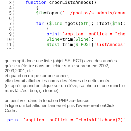
function
 creerListeAnnees
(
)
3
{
4
$fh
=fopen
(
'../photos/students/annees
5
6
for
(
$line
=fgets
(
$fh
)
; !feof
(
$fh
)
; 
$
7
{
8
print
'<option  onClick = "choix
9
$line
=trim
(
$line
)
;
10
$test
=trim
(
$_POST
[
'listAnnees'
]
)
11
12
if
(
$test
 == 
$line
)
13
print
' selected '
;
14
qui remplit donc une liste (objet SELECT) avec des années
qu'elle a été lire dans un fichier sur le serveur ex: 2002,
15
2003,2004, etc
print
' > '
 . 
$line
 . 
'</option>
16
et quand on clique sur une année,
}
17
elle devrait afficher les noms des élèves de cette année
18
(et après quand on clique sur un élève, sa photo et une mini bio
        fclose
(
$fh
)
;
19
mais là c'est bon, ça tourne)
}
20
?>
21
on peut voir dans la fonction PHP au-dessus
la ligne qui fait afficher l'année et puis l'évènement onClick
Code :
print
'<option  onClick = "choixAffichage(2)" v