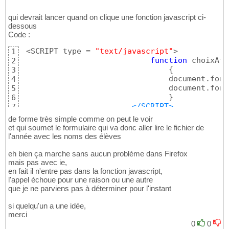
qui devrait lancer quand on clique une fonction javascript ci-
dessous
Code :
 <SCRIPT type = 
"text/javascript"
>

1
function
 choixAff
2
{
3
                                document.form
4
                                document.form
5
}
6
</SCRIPT>
7
de forme très simple comme on peut le voir
et qui soumet le formulaire qui va donc aller lire le fichier de
l'année avec les noms des élèves
eh bien ça marche sans aucun problème dans Firefox
mais pas avec ie,
en fait il n'entre pas dans la fonction javascript,
l'appel échoue pour une raison ou une autre
que je ne parviens pas à déterminer pour l'instant
si quelqu'un a une idée,
merci
0
0