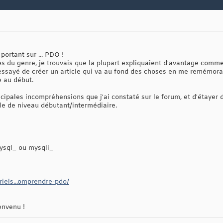
portant sur ... PDO !
cles du genre, je trouvais que la plupart expliquaient d'avantage comm
 essayé de créer un article qui va au fond des choses en me remémoran
 au début.
rincipales incompréhensions que j'ai constaté sur le forum, et d'étayer
icle de niveau débutant/intermédiaire.
ysql_ ou mysqli_
riels...omprendre-pdo/
envenu !