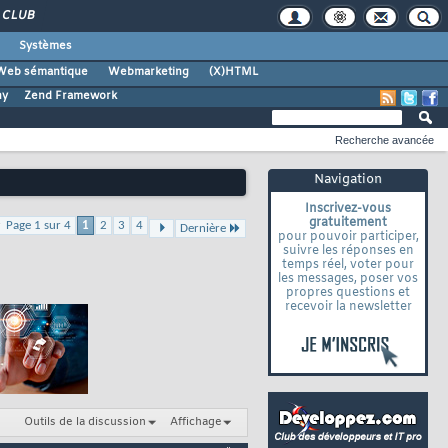
CLUB
Systèmes
Web sémantique
Webmarketing
(X)HTML
ny
Zend Framework
Recherche avancée
Navigation
Inscrivez-vous
gratuitement
Page 1 sur 4
1
2
3
4
Dernière
pour pouvoir participer,
suivre les réponses en
temps réel, voter pour
les messages, poser vos
propres questions et
recevoir la newsletter
Outils de la discussion
Affichage