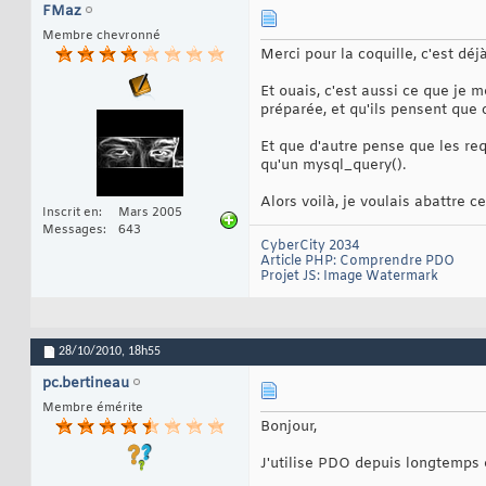
FMaz
Membre chevronné
Merci pour la coquille, c'est déj
Et ouais, c'est aussi ce que je
préparée, et qu'ils pensent que c
Et que d'autre pense que les re
qu'un mysql_query().
Alors voilà, je voulais abattre 
Inscrit en
Mars 2005
Messages
643
CyberCity 2034
Article PHP: Comprendre PDO
Projet JS: Image Watermark
28/10/2010,
18h55
pc.bertineau
Membre émérite
Bonjour,
J'utilise PDO depuis longtemps e