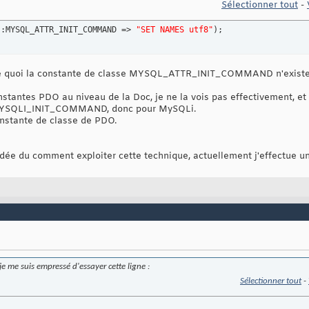
Sélectionner tout
-
::MYSQL_ATTR_INIT_COMMAND => 
"SET NAMES utf8"
)
;
mme quoi la constante de classe MYSQL_ATTR_INIT_COMMAND n'exist
nstantes PDO au niveau de la Doc, je ne la vois pas effectivement, et
: MYSQLI_INIT_COMMAND, donc pour MySQLi.
onstante de classe de PDO.
idée du comment exploiter cette technique, actuellement j'effectue u
e me suis empressé d'essayer cette ligne :
Sélectionner tout
-