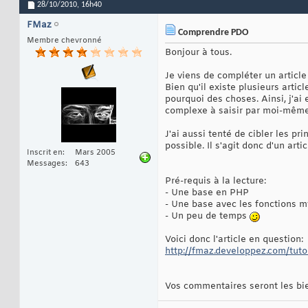
28/10/2010,
16h40
FMaz
Comprendre PDO
Membre chevronné
Bonjour à tous.
Je viens de compléter un article 
Bien qu'il existe plusieurs arti
pourquoi des choses. Ainsi, j'ai
complexe à saisir par moi-même
J'ai aussi tenté de cibler les p
possible. Il s'agit donc d'un art
Inscrit en
Mars 2005
Messages
643
Pré-requis à la lecture:
- Une base en PHP
- Une base avec les fonctions m
- Un peu de temps
Voici donc l'article en question:
http://fmaz.developpez.com/tuto
Vos commentaires seront les bi