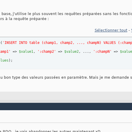
base, j'utilise le plus souvent les requêtes préparées sans les fonct
rs à la requête préparée :
Sélectionner tout
-
e
(
'INSERT INTO table (champ1, champ2, ..., champN) VALUES (:cham
hamp1'
 => 
$value1
, 
':champ2'
 => 
$value2
, ..., 
':champN'
 => 
$valu
alues
)
;
u bon type des valeurs passées en paramètre. Mais je me demande si 
 PDO... je vais abandonner les autres maintenant xD