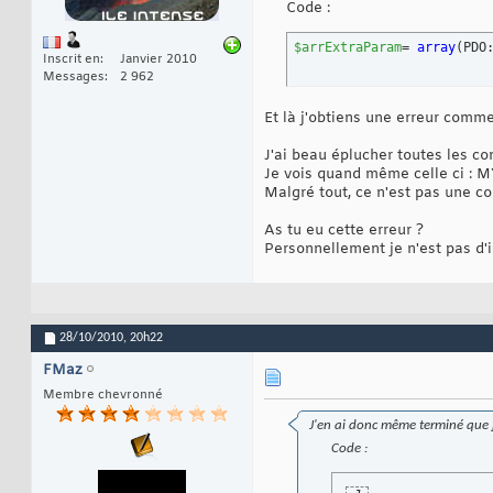
Code :
$arrExtraParam
= 
array
(
PDO
Inscrit en
Janvier 2010
Messages
2 962
Et là j'obtiens une erreur co
J'ai beau éplucher toutes les co
Je vois quand même celle ci 
Malgré tout, ce n'est pas une c
As tu eu cette erreur ?
Personnellement je n'est pas d'
28/10/2010,
20h22
FMaz
Membre chevronné
J'en ai donc même terminé que j
Code :