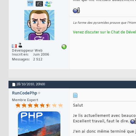
La forme des pyramides prouve que l'Homm
Venez discuter sur le Chat de Déve
Développeur Web
Inscrit en
Juin 2006
Messages
2 512
28/10/2010,
20h00
RunCodePhp
Membre Expert
Salut
Je lis actuellement avec beaucou
Excellent travail, faut le dire.
J'en ai donc même terminé que j