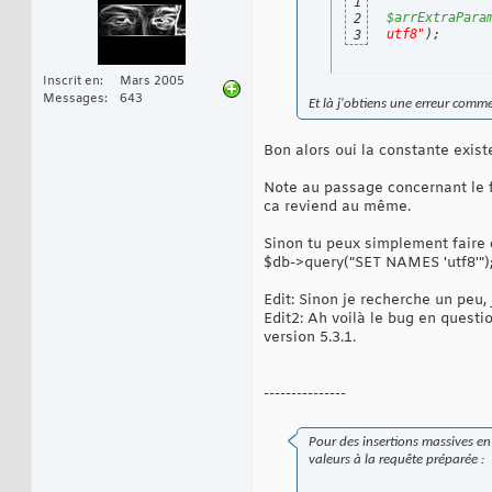
1
$arrExtraPara
2
utf8"
)
;
3
Inscrit en
Mars 2005
Messages
643
Et là j'obtiens une erreur co
Bon alors oui la constante existe
Note au passage concernant le f
ca reviend au même.
Sinon tu peux simplement faire 
$db->query("SET NAMES 'utf8'")
Edit: Sinon je recherche un peu, 
Edit2: Ah voilà le bug en questi
version 5.3.1.
---------------
Pour des insertions massives en 
valeurs à la requête préparée :