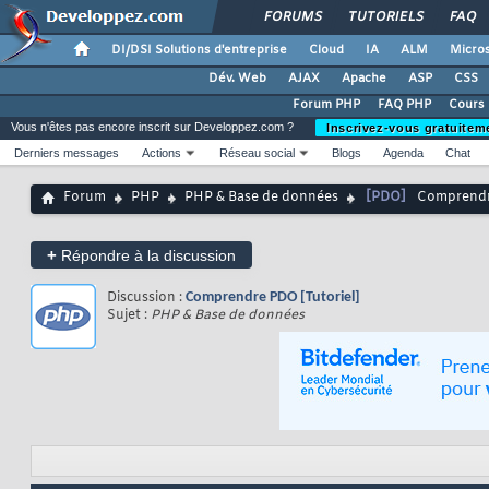
FORUMS
TUTORIELS
FAQ
DI/DSI Solutions d'entreprise
Cloud
IA
ALM
Micros
Dév. Web
AJAX
Apache
ASP
CSS
Forum PHP
FAQ PHP
Cours
Vous n'êtes pas encore inscrit sur Developpez.com ?
Inscrivez-vous gratuitem
Derniers messages
Actions
Réseau social
Blogs
Agenda
Chat
Forum
PHP
PHP & Base de données
[PDO]
Comprendre
+
Répondre à la discussion
Discussion :
Comprendre PDO [Tutoriel]
Sujet :
PHP & Base de données