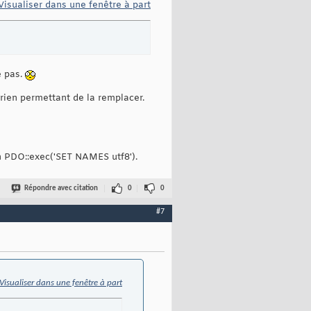
Visualiser dans une fenêtre à part
e pas.
 rien permettant de la remplacer.
n PDO::exec('SET NAMES utf8').
Répondre avec citation
0
0
#7
Visualiser dans une fenêtre à part