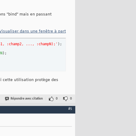
ions "bind" mais en passant
Visualiser dans une fenêtre à part
p1, :champ2, ..., :champN);'
)
;

eN
)
;

cette utilisation protège des
Répondre avec citation
0
0
#5