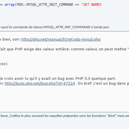
m
= 
array
(
PDO::MYSQL_ATTR_INIT_COMMAND => 
"SET NAMES 
mme quoi la constante de classe MYSQL_ATTR_INIT_COMMAND n'existe pas.
 bien, voir:
http://php.net/manual/fr/ref.pdo-mysql.php
ait que PHP exige des valeur entière: comme valeur, on peut mettre 
ceci:
;
je crois avoir lu qu'il y avait un bug avec PHP 5.3 quelque part.
on:
http://bugs.php.net/bug.php?id=47224
. En bref: c'est un bug dans p
base, j'utilise le plus souvent les requêtes préparées sans les fonctions "bind" mais