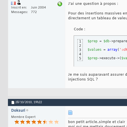
J'ai une question à propos :
Inscrit en
Juin 2004
Messages
772
Pour des insertions massives en 
directement un tableau de valeu
Code :
$prep
 = 
$db
->prepar
1
2
$values
 = 
array
(
':c
3
4
$prep
->execute->
(
$v
5
Je me suis auparavant assurer d
injections SQL ?
28/10/2010,
19h22
Doksuri
Membre Expert
bon petit article..simple et clair
moi qui me mettais doucement a