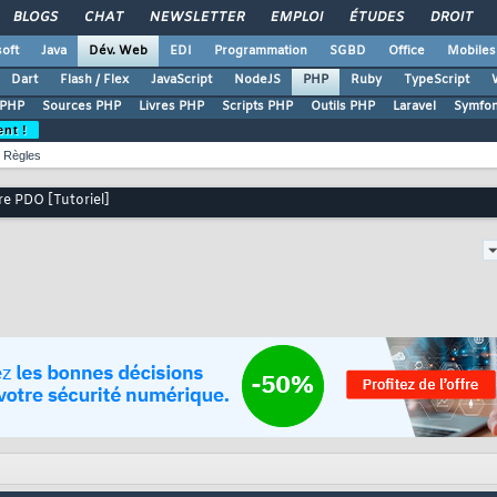
BLOGS
CHAT
NEWSLETTER
EMPLOI
ÉTUDES
DROIT
oft
Java
Dév. Web
EDI
Programmation
SGBD
Office
Mobiles
Dart
Flash / Flex
JavaScript
NodeJS
PHP
Ruby
TypeScript
 PHP
Sources PHP
Livres PHP
Scripts PHP
Outils PHP
Laravel
Symfo
ent !
Règles
 PDO [Tutoriel]