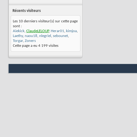
Récents visiteurs
Les 10 derniers visiteur(s) sur cette page
sont :
Aiekick
,
ClaudeLELOUP
,
Herar01
,
kimjoa
,
Laethy
,
naou18
,
nlegriel
,
sebounet
,
Torgar
,
Zoners
Cette page a eu
4 199
visites