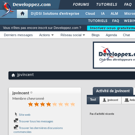
FORUMS
TUTORIELS
FAQ
DI/DSI Solutions d'entreprise
Cloud
IA
ALM
Micros
TUTORIELS
FAQ
WEBIN
Vous n'êtes pas encore inscrit sur Developpez.com ?
Inscrivez-vous gratuitem
Derniers messages
Actions
Réseau social
Blogs
Agenda
Chat
jpvincent
Activité de jpvincent
jpvincent
Membre chevronné
Tout
jpvincent
Amis
Pas d'activité récente
Site web
Trouver tous les messages
Trouver les dernières discussions
commencées