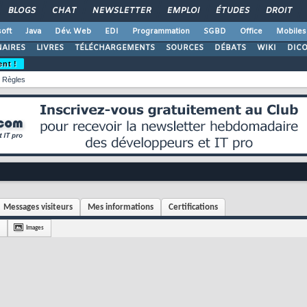
BLOGS
CHAT
NEWSLETTER
EMPLOI
ÉTUDES
DROIT
oft
Java
Dév. Web
EDI
Programmation
SGBD
Office
Mobiles
AIRES
LIVRES
TÉLÉCHARGEMENTS
SOURCES
DÉBATS
WIKI
DIC
ent !
Règles
Messages visiteurs
Mes informations
Certifications
Images