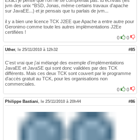
Exact je pense que l'on ne se comprenait pas: tu écrivais (les
jvm des unix *BSD, Jonas, même certains travaux d'apache
sur JavaEE...) et je pensais que tu parlais de jvm...
il y a bien une licence TCK J2EE que Apache a entre autre pour
Geronimo comme toute les autres implémentations J2Ee
certifiées !
0
0
Uther
,
le 25/11/2010 à 12h32
#85
C'est vrai que j'ai mélangé des exemple d'implémentations
JavaEE et JavaSE qui sont donc validées par des TCK
différents. Mais ces deux TCK sont couvert par le programme
d'accès gratuit au TCK, pour les organisations non
commerciales.
0
0
Philippe Bastiani
,
le 25/11/2010 à 20h44
#86