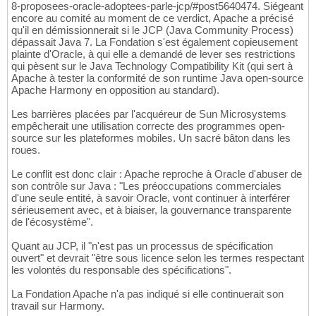
8-proposees-oracle-adoptees-parle-jcp/#post5640474. Siégeant
encore au comité au moment de ce verdict, Apache a précisé
qu'il en démissionnerait si le JCP (Java Community Process)
dépassait Java 7. La Fondation s'est également copieusement
plainte d'Oracle, à qui elle a demandé de lever ses restrictions
qui pèsent sur le Java Technology Compatibility Kit (qui sert à
Apache à tester la conformité de son runtime Java open-source
Apache Harmony en opposition au standard).
Les barrières placées par l'acquéreur de Sun Microsystems
empêcherait une utilisation correcte des programmes open-
source sur les plateformes mobiles. Un sacré bâton dans les
roues.
Le conflit est donc clair : Apache reproche à Oracle d'abuser de
son contrôle sur Java : "Les préoccupations commerciales
d'une seule entité, à savoir Oracle, vont continuer à interférer
sérieusement avec, et à biaiser, la gouvernance transparente
de l'écosystème".
Quant au JCP, il "n'est pas un processus de spécification
ouvert" et devrait "être sous licence selon les termes respectant
les volontés du responsable des spécifications".
La Fondation Apache n'a pas indiqué si elle continuerait son
travail sur Harmony.