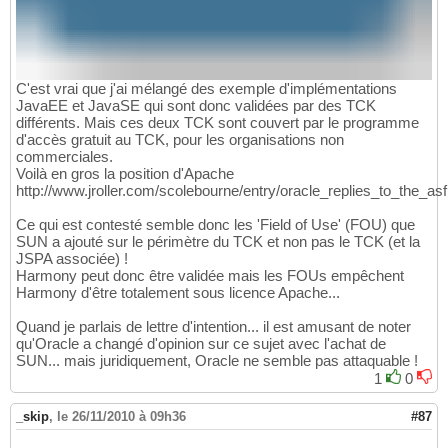
C'est vrai que j'ai mélangé des exemple d'implémentations
JavaEE et JavaSE qui sont donc validées par des TCK
différents. Mais ces deux TCK sont couvert par le programme
d'accès gratuit au TCK, pour les organisations non
commerciales.
Voilà en gros la position d'Apache
http://www.jroller.com/scolebourne/entry/oracle_replies_to_the_asf
Ce qui est contesté semble donc les 'Field of Use' (FOU) que
SUN a ajouté sur le périmètre du TCK et non pas le TCK (et la
JSPA associée) !
Harmony peut donc être validée mais les FOUs empêchent
Harmony d'être totalement sous licence Apache...
Quand je parlais de lettre d'intention... il est amusant de noter
qu'Oracle a changé d'opinion sur ce sujet avec l'achat de
SUN... mais juridiquement, Oracle ne semble pas attaquable !
1
0
_skip
,
le 26/11/2010 à 09h36
#87