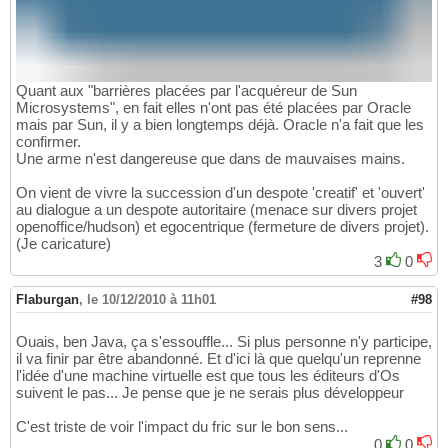
Quant aux "barrières placées par l'acquéreur de Sun
Microsystems", en fait elles n'ont pas été placées par Oracle
mais par Sun, il y a bien longtemps déjà. Oracle n'a fait que les
confirmer.
Une arme n'est dangereuse que dans de mauvaises mains.
On vient de vivre la succession d'un despote 'creatif' et 'ouvert'
au dialogue a un despote autoritaire (menace sur divers projet
openoffice/hudson) et egocentrique (fermeture de divers projet).
(Je caricature)
3
0
Flaburgan
,
le 10/12/2010 à 11h01
#98
Ouais, ben Java, ça s'essouffle... Si plus personne n'y participe,
il va finir par être abandonné. Et d'ici là que quelqu'un reprenne
l'idée d'une machine virtuelle est que tous les éditeurs d'Os
suivent le pas... Je pense que je ne serais plus développeur
C'est triste de voir l'impact du fric sur le bon sens...
0
0