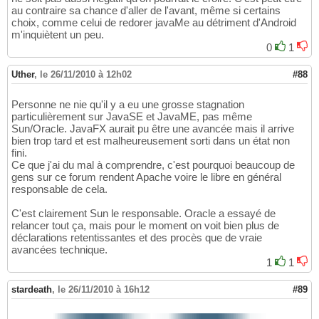
au contraire sa chance d'aller de l'avant, même si certains
choix, comme celui de redorer javaMe au détriment d'Android
m'inquiètent un peu.
0
1
Uther
,
le 26/11/2010 à 12h02
#88
Personne ne nie qu'il y a eu une grosse stagnation
particulièrement sur JavaSE et JavaME, pas même
Sun/Oracle. JavaFX aurait pu être une avancée mais il arrive
bien trop tard et est malheureusement sorti dans un état non
fini.
Ce que j'ai du mal à comprendre, c'est pourquoi beaucoup de
gens sur ce forum rendent Apache voire le libre en général
responsable de cela.
C'est clairement Sun le responsable. Oracle a essayé de
relancer tout ça, mais pour le moment on voit bien plus de
déclarations retentissantes et des procès que de vraie
avancées technique.
1
1
stardeath
,
le 26/11/2010 à 16h12
#89