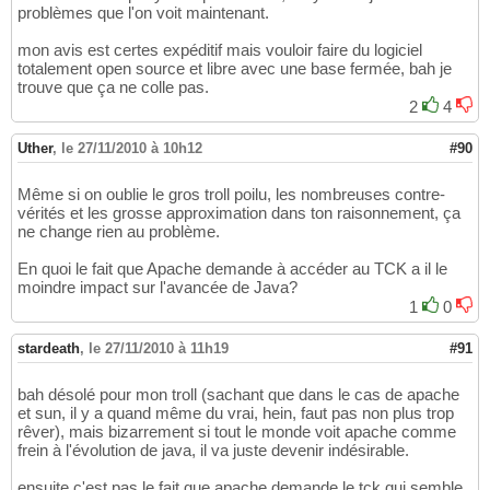
problèmes que l'on voit maintenant.
mon avis est certes expéditif mais vouloir faire du logiciel
totalement open source et libre avec une base fermée, bah je
trouve que ça ne colle pas.
2
4
Uther
,
le 27/11/2010 à 10h12
#90
Même si on oublie le gros troll poilu, les nombreuses contre-
vérités et les grosse approximation dans ton raisonnement, ça
ne change rien au problème.
En quoi le fait que Apache demande à accéder au TCK a il le
moindre impact sur l'avancée de Java?
1
0
stardeath
,
le 27/11/2010 à 11h19
#91
bah désolé pour mon troll (sachant que dans le cas de apache
et sun, il y a quand même du vrai, hein, faut pas non plus trop
rêver), mais bizarrement si tout le monde voit apache comme
frein à l'évolution de java, il va juste devenir indésirable.
ensuite c'est pas le fait que apache demande le tck qui semble