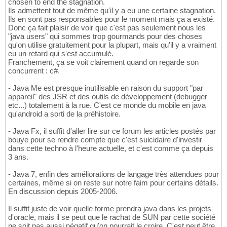
chosen to end the stagnation.
Ils admettent tout de même qu'il y a eu une certaine stagnation.
Ils en sont pas responsables pour le moment mais ça a existé.
Donc ça fait plaisir de voir que c'est pas seulement nous les
"java users" qui sommes trop gourmands pour des choses
qu'on utilise gratuitement pour la plupart, mais qu'il y a vraiment
eu un retard qui s'est accumulé.
Franchement, ça se voit clairement quand on regarde son
concurrent : c#.
- Java Me est presque inutilisable en raison du support "par
appareil" des JSR et des outils de développement (debugger
etc...) totalement à la rue. C'est ce monde du mobile en java
qu'android a sorti de la préhistoire.
- Java Fx, il suffit d'aller lire sur ce forum les articles postés par
bouye pour se rendre compte que c'est suicidaire d'investir
dans cette techno à l'heure actuelle, et c'est comme ça depuis
3 ans.
- Java 7, enfin des améliorations de langage très attendues pour
certaines, même si on reste sur notre faim pour certains détails.
En discussion depuis 2005-2006.
Il suffit juste de voir quelle forme prendra java dans les projets
d'oracle, mais il se peut que le rachat de SUN par cette société
ne soit pas aussi négatif qu'on pourrait le croire. C'est peut être