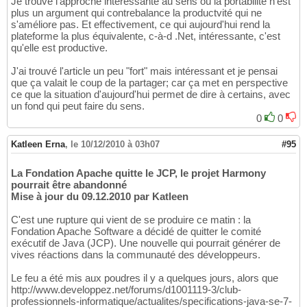
Je trouve l'approche intéressante au sens où la portabilité n'est
plus un argument qui contrebalance la productvité qui ne
s'améliore pas. Et effectivement, ce qui aujourd'hui rend la
plateforme la plus équivalente, c-à-d .Net, intéressante, c'est
qu'elle est productive.
J'ai trouvé l'article un peu "fort" mais intéressant et je pensai
que ça valait le coup de la partager; car ça met en perspective
ce que la situation d'aujourd'hui permet de dire à certains, avec
un fond qui peut faire du sens.
0
0
Katleen Erna
,
le 10/12/2010 à 03h07
#95
La Fondation Apache quitte le JCP, le projet Harmony
pourrait être abandonné
Mise à jour du 09.12.2010 par Katleen
C'est une rupture qui vient de se produire ce matin : la
Fondation Apache Software a décidé de quitter le comité
exécutif de Java (JCP). Une nouvelle qui pourrait générer de
vives réactions dans la communauté des développeurs.
Le feu a été mis aux poudres il y a quelques jours, alors que
http://www.developpez.net/forums/d1001119-3/club-
professionnels-informatique/actualites/specifications-java-se-7-