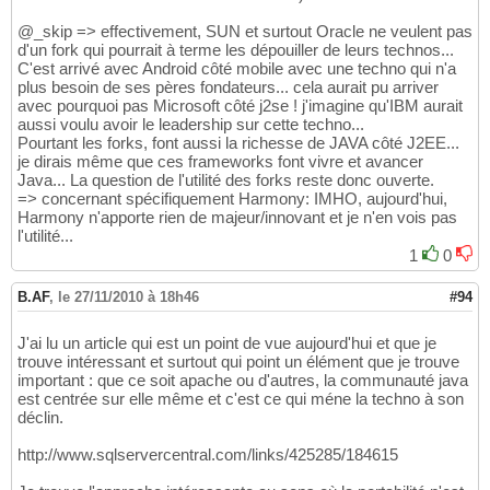
@_skip => effectivement, SUN et surtout Oracle ne veulent pas
d'un fork qui pourrait à terme les dépouiller de leurs technos...
C'est arrivé avec Android côté mobile avec une techno qui n'a
plus besoin de ses pères fondateurs... cela aurait pu arriver
avec pourquoi pas Microsoft côté j2se ! j'imagine qu'IBM aurait
aussi voulu avoir le leadership sur cette techno...
Pourtant les forks, font aussi la richesse de JAVA côté J2EE...
je dirais même que ces frameworks font vivre et avancer
Java... La question de l'utilité des forks reste donc ouverte.
=> concernant spécifiquement Harmony: IMHO, aujourd'hui,
Harmony n'apporte rien de majeur/innovant et je n'en vois pas
l'utilité...
1
0
B.AF
,
le 27/11/2010 à 18h46
#94
J'ai lu un article qui est un point de vue aujourd'hui et que je
trouve intéressant et surtout qui point un élément que je trouve
important : que ce soit apache ou d'autres, la communauté java
est centrée sur elle même et c'est ce qui méne la techno à son
déclin.
http://www.sqlservercentral.com/links/425285/184615