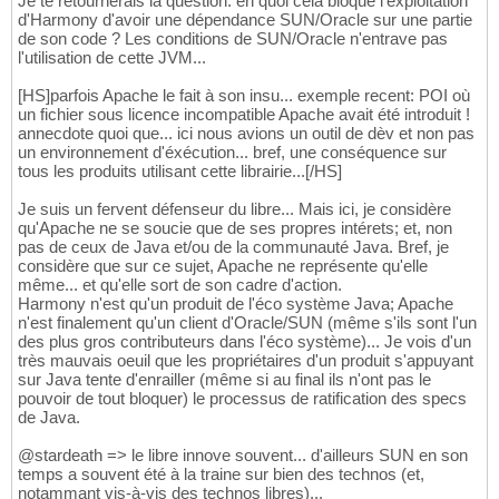
Je te retournerais la question: en quoi celà bloque l'exploitation
d'Harmony d'avoir une dépendance SUN/Oracle sur une partie
de son code ? Les conditions de SUN/Oracle n'entrave pas
l'utilisation de cette JVM...
[HS]parfois Apache le fait à son insu... exemple recent: POI où
un fichier sous licence incompatible Apache avait été introduit !
annecdote quoi que... ici nous avions un outil de dèv et non pas
un environnement d'éxécution... bref, une conséquence sur
tous les produits utilisant cette librairie...[/HS]
Je suis un fervent défenseur du libre... Mais ici, je considère
qu'Apache ne se soucie que de ses propres intérets; et, non
pas de ceux de Java et/ou de la communauté Java. Bref, je
considère que sur ce sujet, Apache ne représente qu'elle
même... et qu'elle sort de son cadre d'action.
Harmony n'est qu'un produit de l'éco système Java; Apache
n'est finalement qu'un client d'Oracle/SUN (même s'ils sont l'un
des plus gros contributeurs dans l'éco système)... Je vois d'un
très mauvais oeuil que les propriétaires d'un produit s'appuyant
sur Java tente d'enrailler (même si au final ils n'ont pas le
pouvoir de tout bloquer) le processus de ratification des specs
de Java.
@stardeath => le libre innove souvent... d'ailleurs SUN en son
temps a souvent été à la traine sur bien des technos (et,
notammant vis-à-vis des technos libres)...