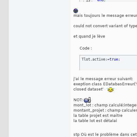
end
;
13
mais toujours le message erreur
could not convert variant of type 
et quand je lève
Code :
Tlot.active:=
true
;
j'ai le message erreur suivant:
exeption class EDatabasErreur('t
closed dataset'
NOT:
mont_lot : champ calculé:integer
montant_projet : champ calculer
la table projet est maitre
la table lot est détalai
stp Où est le problème dans cet