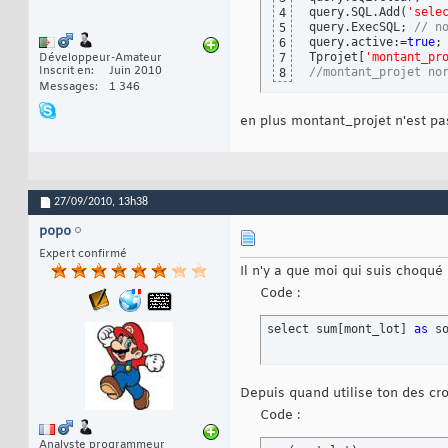
query.SQL.Add
(
'sele
4
query.ExecSQL; 
// n
5
query.active:=
true
;

6
Tprojet
[
'montant_pr
Développeur-Amateur
7
Inscrit en
Juin 2010
//montant_projet no
8
Messages
1 346
en plus montant_projet n'est pas
27/09/2010,
13h38
popo
Expert confirmé
Il n'y a que moi qui suis choqué
Code :
select sum
[
mont_lot
]
as
 s
Depuis quand utilise ton des cr
Code :
Analyste programmeur