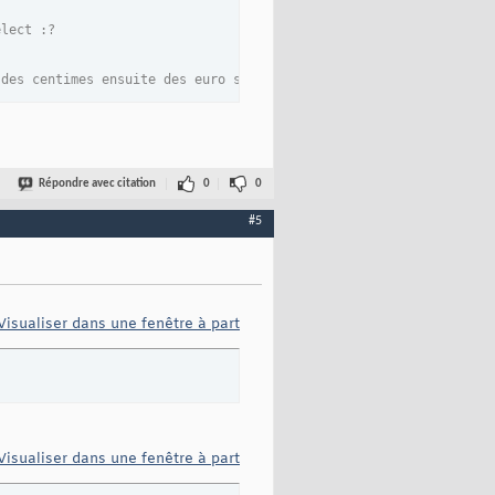
elect :?
 des centimes ensuite des euro si le chifre d'affaire est import
Répondre avec citation
0
0
#5
Visualiser dans une fenêtre à part
Visualiser dans une fenêtre à part