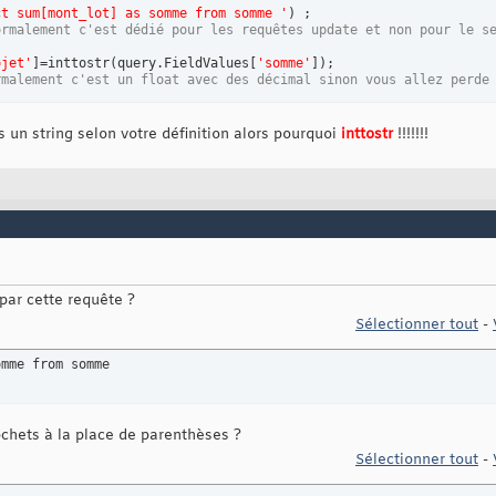
ct sum[mont_lot] as somme from somme '
)
 ;

ormalement c'est dédié pour les requêtes update et non pour le s
ojet'
]
=inttostr
(
query.FieldValues
[
'somme'
]
)
rmalement c'est un float avec des décimal sinon vous allez perde
 un string selon votre définition alors pourquoi
inttostr
!!!!!!!
 par cette requête ?
Sélectionner tout
-
omme from somme
ochets à la place de parenthèses ?
Sélectionner tout
-