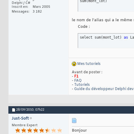
sum
(
mont_lot
)
Delphi / C#
Inscrit en
Mars 2005
Messages
3 182
le nom de l'alias qui a le même 
Code :
select sum
(
mont_lot
)
as
 L
Mes tutoriels
Avant de poster :
-
F1
-
FAQ
-
Tutoriels
-
Guide du développeur Delphi de
28/09/2010,
07h22
Just-Soft
Membre Expert
Bonjour