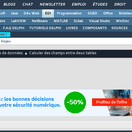
BLOGS
CHAT
NEWSLETTER
EMPLOI
ÉTUDES
DROIT
oft
Java
Dév. Web
EDI
Programmation
SGBD
Office
Mobiles
ains
LabVIEW
NetBeans
MATLAB
Scilab
Visual Studio
WinDev
F.A.Q DELPHI
TUTORIELS DELPHI
LIVRES
COMPOSANTS
SOURCES
ent !
Règles
s de données
Calculer des champs entre deux tables