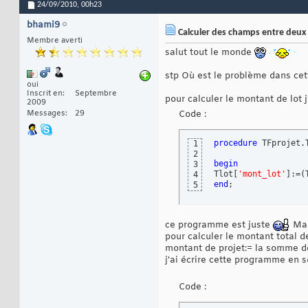
24/09/2010,
00h23
bhami9
Calculer des champs entre deux 
Membre averti
salut tout le monde
stp Où est le problème dans cett
oui
Inscrit en
Septembre
pour calculer le montant de lot 
2009
Messages
29
Code :
procedure
 TFprojet.
1
2
begin
3
Tlot
[
'mont_lot'
]
:=
(
4
end
;
5
ce programme est juste
Mai
pour calculer le montant total de
montant de projet:= la somme d
j'ai écrire cette programme en s
Code :