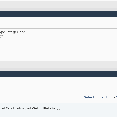
type integer non?
)?
Sélectionner tout
-
TlotCalcFields
(
DataSet: TDataSet
)