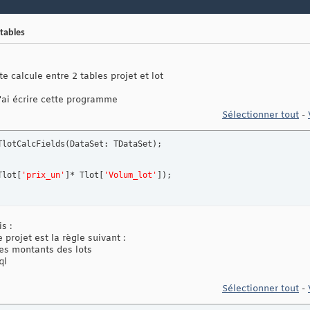
tables
e calcule entre 2 tables projet et lot
j'ai écrire cette programme
Sélectionner tout
-
TlotCalcFields
(
DataSet: TDataSet
)
;

Tlot
[
'prix_un'
]
* Tlot
[
'Volum_lot'
]
)
s :
 projet est la règle suivant :
es montants des lots
ql
Sélectionner tout
-