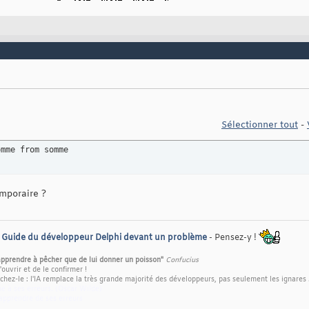
Sélectionner tout
-
omme from somme
mporaire ?
-
Guide du développeur Delphi devant un problème
- Pensez-y !
pprendre à pêcher que de lui donner un poisson"
Confucius
'ouvrir et de le confirmer !
chez-le : l'IA remplace la très grande majorité des développeurs, pas seulement les ignares .
e à ses erreurs. (Oscar Wilde)
'apprendre de ses erreurs