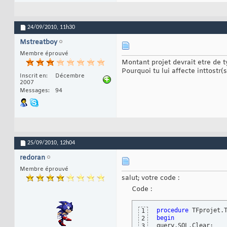
24/09/2010,
11h30
Mstreatboy
Membre éprouvé
Montant projet devrait etre de 
Pourquoi tu lui affecte inttostr(s
Inscrit en
Décembre
2007
Messages
94
25/09/2010,
12h04
redoran
Membre éprouvé
salut; votre code :
Code :
procedure
 TFprojet.
1
begin
2
query.SQL.Clear;

3