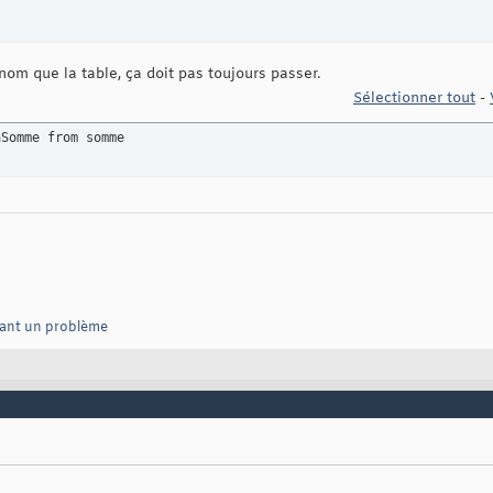
nom que la table, ça doit pas toujours passer.
Sélectionner tout
-
aSomme from somme
vant un problème