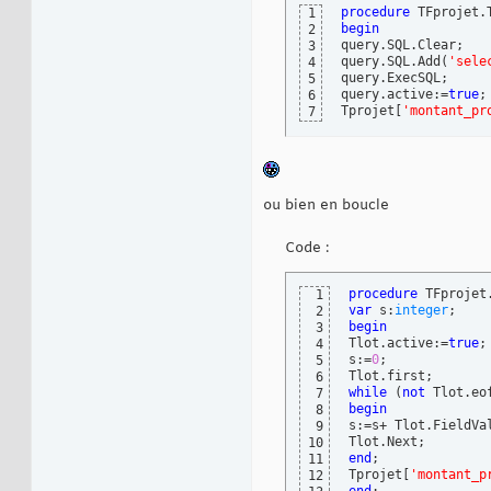
procedure
 TFprojet.
1
begin
2
query.SQL.Clear;

3
query.SQL.Add
(
'sele
4
query.ExecSQL;

5
query.active:=
true
;

6
Tprojet
[
'montant_pr
7
ou bien en boucle
Code :
procedure
 TFprojet
1
var
 s:
integer
2
begin
3
Tlot.active:=
true
;

4
s:=
0
;

5
6
while
(
not
 Tlot.eo
7
begin
8
s:=s+ Tlot.FieldVa
9
10
end
;

11
Tprojet
[
'montant_p
12