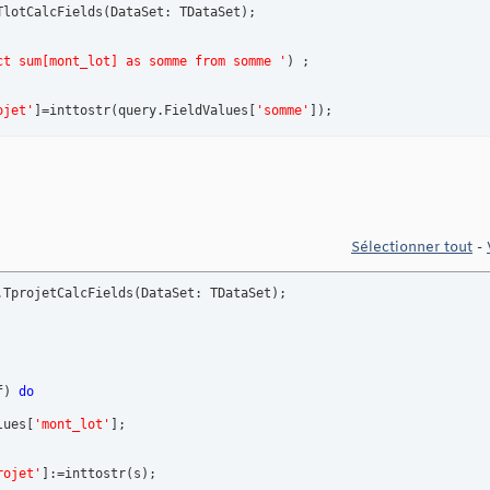
TlotCalcFields
(
DataSet: TDataSet
)
ct sum[mont_lot] as somme from somme '
)
 ;

ojet'
]
=inttostr
(
query.FieldValues
[
'somme'
]
)
;
Sélectionner tout
-
.TprojetCalcFields
(
DataSet: TDataSet
)
f
)
do
lues
[
'mont_lot'
]
;

rojet'
]
:=inttostr
(
s
)