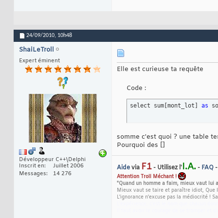
24/09/2010,
10h48
ShaiLeTroll
Expert éminent
Elle est curieuse ta requête
Code :
select sum
[
mont_lot
]
as
 s
somme c'est quoi ? une table te
Pourquoi des []
Développeur C++\Delphi
F1
I.A.
Inscrit en
Juillet 2006
Aide
via
- Utilisez l'
-
FAQ
Messages
14 276
Attention Troll Méchant !
"Quand un homme a faim, mieux vaut lui a
Mieux vaut se taire et paraître idiot, Que l
L'ignorance n'excuse pas la médiocrité ! Sa
L'expérience, c'est le nom que chacun donn
Il faut avoir le courage de se tromper et d