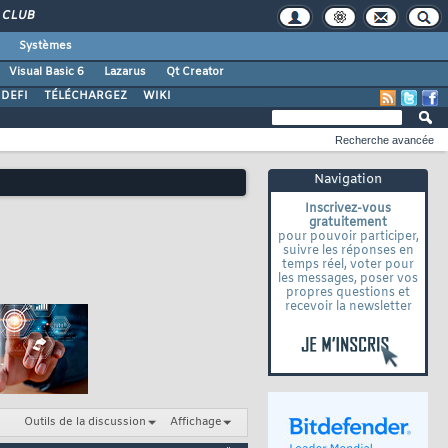
CLUB
Systèmes
Visual Basic 6
Lazarus
Qt Creator
DEFI
TÉLÉCHARGEZ
WIKI
Recherche avancée
Navigation
Inscrivez-vous
gratuitement
pour pouvoir participer,
suivre les réponses en
temps réel, voter pour
les messages, poser vos
propres questions et
recevoir la newsletter
Outils de la discussion
Affichage