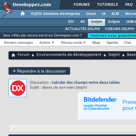
FORUMS
TUTORIELS
FAQ
DI/DSI Solutions d'entreprise
Cloud
IA
ALM
Micros
EDI
4D
Delphi
Eclipse
JetBr
ACTUALITÉS DELPHI
FORUMS DELPHI
Vous n'êtes pas encore inscrit sur Developpez.com ?
Inscrivez-vous gratuitem
Derniers messages
Actions
Réseau social
Blogs
Agenda
Chat
Forum
Environnements de développement
Delphi
Base
+
Répondre à la discussion
Discussion :
Calculer des champs entre deux tables
Sujet :
Bases de données Delphi