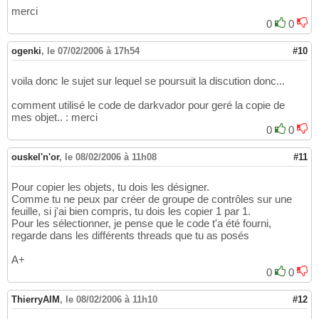
merci
0
0
ogenki
,
le 07/02/2006 à 17h54
#10
voila donc le sujet sur lequel se poursuit la discution donc...
comment utilisé le code de darkvador pour geré la copie de
mes objet.. : merci
0
0
ouskel'n'or
,
le 08/02/2006 à 11h08
#11
Pour copier les objets, tu dois les désigner.
Comme tu ne peux par créer de groupe de contrôles sur une
feuille, si j'ai bien compris, tu dois les copier 1 par 1.
Pour les sélectionner, je pense que le code t'a été fourni,
regarde dans les différents threads que tu as posés
A+
0
0
ThierryAIM
,
le 08/02/2006 à 11h10
#12