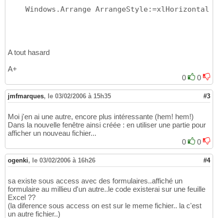
    Windows.Arrange ArrangeStyle:=xlHorizontal
A tout hasard
A+
0
0
jmfmarques
,
le 03/02/2006 à 15h35
#3
Moi j'en ai une autre, encore plus intéressante (hem! hem!)
Dans la nouvelle fenêtre ainsi créée : en utiliser une partie pour
afficher un nouveau fichier...
0
0
ogenki
,
le 03/02/2006 à 16h26
#4
sa existe sous access avec des formulaires..affiché un
formulaire au millieu d'un autre..le code existerai sur une feuille
Excel ??
(la diference sous access on est sur le meme fichier.. la c'est
un autre fichier..)