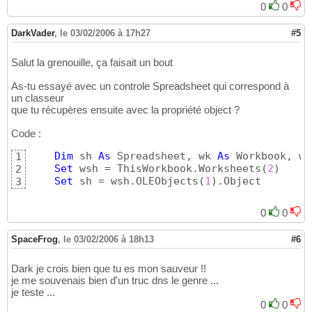
0
0
DarkVader
,
le 03/02/2006 à 17h27
#5
Salut la grenouille, ça faisait un bout
As-tu essayé avec un controle Spreadsheet qui correspond à
un classeur
que tu récupères ensuite avec la propriété object ?
Code :
Dim
 sh 
As
 Spreadsheet, wk 
As
 Workbook, ws
1
Set
 wsh = ThisWorkbook.Worksheets
(
2
)
2
Set
 sh = wsh.OLEObjects
(
1
)
.Object
3
0
0
SpaceFrog
,
le 03/02/2006 à 18h13
#6
Dark je crois bien que tu es mon sauveur !!
je me souvenais bien d'un truc dns le genre ...
je teste ...
0
0