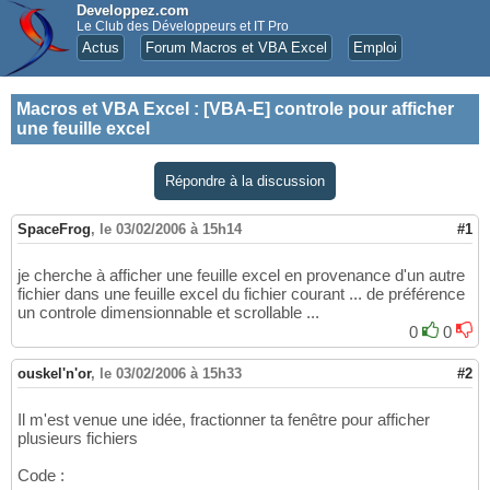
Developpez.com
Le Club des Développeurs et IT Pro
Actus
Forum Macros et VBA Excel
Emploi
Macros et VBA Excel
:
[VBA-E] controle pour afficher
une feuille excel
Répondre à la discussion
SpaceFrog
,
le 03/02/2006 à 15h14
#1
je cherche à afficher une feuille excel en provenance d'un autre
fichier dans une feuille excel du fichier courant ... de préférence
un controle dimensionnable et scrollable ...
0
0
ouskel'n'or
,
le 03/02/2006 à 15h33
#2
Il m'est venue une idée, fractionner ta fenêtre pour afficher
plusieurs fichiers
Code :