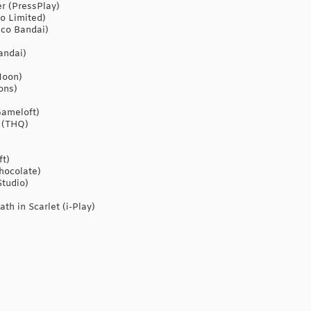
r (PressPlay)
o Limited)
co Bandai)
andai)
Moon)
ons)
Gameloft)
h (THQ)
ft)
hocolate)
Studio)
h in Scarlet (i-Play)