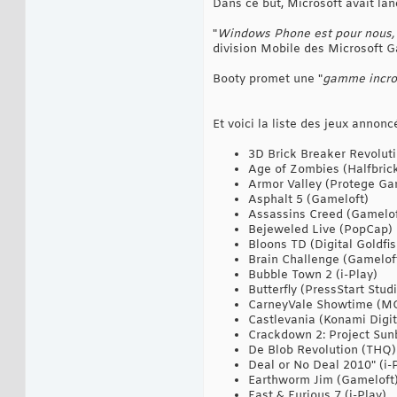
Dans ce but, Microsoft avait l
"
Windows Phone est pour nous, l
division Mobile des Microsoft 
Booty promet une "
gamme incroy
Et voici la liste des jeux annonc
3D Brick Breaker Revoluti
Age of Zombies (Halfbric
Armor Valley (Protege G
Asphalt 5 (Gameloft)
Assassins Creed (Gamelof
Bejeweled Live (PopCap)
Bloons TD (Digital Goldfis
Brain Challenge (Gamelof
Bubble Town 2 (i-Play)
Butterfly (PressStart Stud
CarneyVale Showtime (M
Castlevania (Konami Digit
Crackdown 2: Project Sun
De Blob Revolution (THQ)
Deal or No Deal 2010" (i-
Earthworm Jim (Gameloft
Fast & Furious 7 (i-Play)