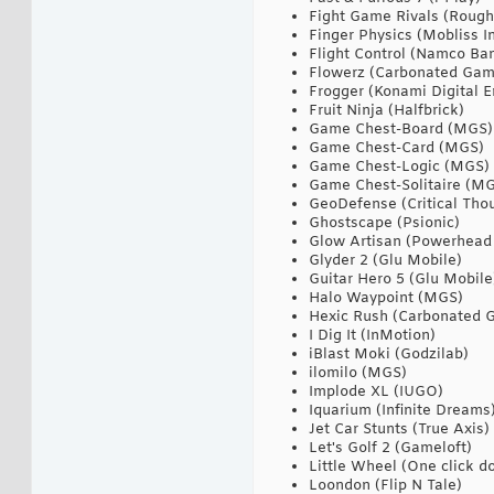
Fight Game Rivals (Rough
Finger Physics (Mobliss In
Flight Control (Namco Ba
Flowerz (Carbonated Gam
Frogger (Konami Digital E
Fruit Ninja (Halfbrick)
Game Chest-Board (MGS)
Game Chest-Card (MGS)
Game Chest-Logic (MGS)
Game Chest-Solitaire (M
GeoDefense (Critical Tho
Ghostscape (Psionic)
Glow Artisan (Powerhea
Glyder 2 (Glu Mobile)
Guitar Hero 5 (Glu Mobile
Halo Waypoint (MGS)
Hexic Rush (Carbonated 
I Dig It (InMotion)
iBlast Moki (Godzilab)
ilomilo (MGS)
Implode XL (IUGO)
Iquarium (Infinite Dreams
Jet Car Stunts (True Axis)
Let's Golf 2 (Gameloft)
Little Wheel (One click d
Loondon (Flip N Tale)