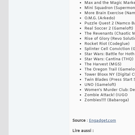
Max and the Magic Marke
Mini Squadron (Supermon
More Brain Exercise (Nam
O.M.G. (Arkedo)
Puzzle Quest 2 (Namco B
Real Soccer 2 (Gameloft)
The Revenants (Chaotic 
Rise of Glory (Revo Soluti
Rocket Riot (Codeglue)
Splinter Cell Conviction (
Star Wars: Battle for Hot
Star Wars: Cantina (THQ)
The Harvest (MGS)
The Oregon Trail (Gamelo
Tower Bloxx NY (Digital C
Twin Blades (Press Start 
UNO (Gameloft)
Women's Murder Club: Deat
Zombie Attack! (IUGO
Zombies!!!! (Babaroga)
Source
:
Engadget.com
Lire aussi :