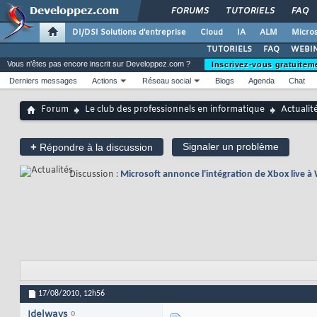
FORUMS
TUTORIELS
FAQ
DI/DSI Solutions d'entreprise
Cloud
IA
ALM
Micros
TUTORIELS
FAQ
WEBIN
Vous n'êtes pas encore inscrit sur Developpez.com ?
Inscrivez-vous gratuitem
Derniers messages
Actions
Réseau social
Blogs
Agenda
Chat
Forum
Le club des professionnels en informatique
Actualit
+
Signaler un problème
Répondre à la discussion
Discussion :
Microsoft annonce l'intégration de Xbox live
17/08/2010,
12h56
Idelways