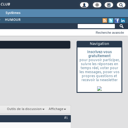
CLUB
Systèmes
O
HUMOUR
Recherche avancée
Navigation
Inscrivez-vous
gratuitement
pour pouvoir participer,
suivre les réponses en
temps réel, voter pour
les messages, poser vos
propres questions et
recevoir la newsletter
Outils de la discussion
Affichage
#1