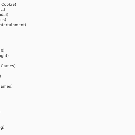
 Cookie)
c.)
ndai)
es)
ntertainment)
GS)
ught)
d Games)
)
Games)
)
og)