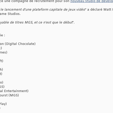
ancé une compagne de recrutement pour son
nouveau studio de dévelo
e lancement d'une plateform capitale de jeux vidéo
" a déclaré Matt 
Game Studios.
able de titres MGS, et ce n'est que le début
".
ée :
on (Digital Chocolate)
k)
ames)
t)
h)
t)
io)
GS)
al Entertainment)
burst (MGS)
Play)
)