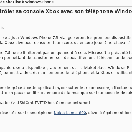
n de Xbox live à Windows Phone
rôler sa console Xbox avec son téléphone Wind
ric
mise à jour Windows Phone 7.5 Mango seront les premiers dispositifs
la Xbox Live pour consulter leur score, ou encore jouer (lire ci-avant).
7.5 ne se limiteront pas uniquement à cela. Microsoft a présenté l
on permettant de transformer son dispositif en une télécommande pou
mpanion, sera disponible gratuitement sur le Maketplace Windows Ph
, permettra de créer un lien entre le téléphone et la Xbox en utilisant
emple grâce à cette application, consulter leur gamescore, effectuer 
ettre en pause un film ou encore de la musique sur leur console dep
/watch?v=1SbICrhUFVE"]Xbox Companion[/ame]
 présentée sur le smartphone
Nokia Lumia 800
, dévoilé également lor