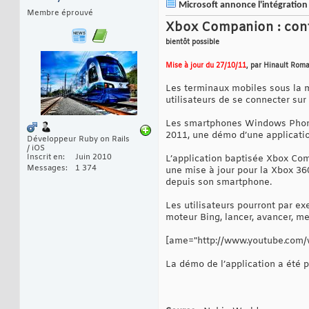
Microsoft annonce l'intégratio
Membre éprouvé
Xbox Companion : cont
bientôt possible
Mise à jour du 27/10/11
, par Hinault Roma
Les terminaux mobiles sous la 
utilisateurs de se connecter sur 
Les smartphones Windows Phone 
2011, une démo d’une applicati
Développeur Ruby on Rails
/ iOS
Inscrit en
Juin 2010
L’application baptisée Xbox Co
Messages
1 374
une mise à jour pour la Xbox 360
depuis son smartphone.
Les utilisateurs pourront par ex
moteur Bing, lancer, avancer, m
[ame="http://www.youtube.com
La démo de l’application a été