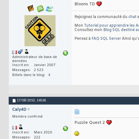
Bloons TD
Rejoignez la communauté du
chat
e
Mon
Tutoriel pour apprendre les A
Consultez mon
Blog SQL destiné a
Pensez à
FAQ SQL Server
Ainsi qu
Administrateur de base de
données
Inscrit en
Janvier 2007
Messages
2 523
Billets dans le blog
4
17/08/2010,
14h36
Caly4D
Membre confirmé
Puzzle Quest 2
Inscrit en
Mars 2010
Messages
222