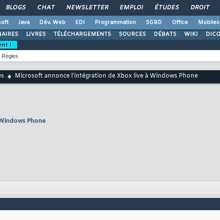
BLOGS
CHAT
NEWSLETTER
EMPLOI
ÉTUDES
DROIT
oft
Java
Dév. Web
EDI
Programmation
SGBD
Office
Mobiles
AIRES
LIVRES
TÉLÉCHARGEMENTS
SOURCES
DÉBATS
WIKI
DIC
ent !
Règles
és
Microsoft annonce l'intégration de Xbox live à Windows Phone
 à Windows Phone