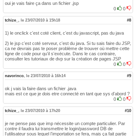
oui je vais faire ça dans un fichier .jsp
0
0
tchize_
,
le 23/07/2010 à 15h18
#8
1) le onclick c'est coté client, c'est du javascript, pas du java
2) le jsp c'est coté serveur, c'est du java. Si tu sais faire du JSP,
ca ne devrais pas te poser problème de trouver où mettre cette
ligne de code pour qu'il s'exécute. Dans le cas contraire,
consulter les tutoriaux de dvp sur la création de pages JSP
0
0
navorinco
,
le 23/07/2010 à 16h14
#9
ok j vais la faire dans un fichier .java
mais est ce que je dois etre connecté en tant que sys d'abord ?
0
0
tchize_
,
le 23/07/2010 à 17h20
#10
je ne pense pas que imp nécessite un compte particulier. Par
contre il faudra lui transmettre le login/password DB de
l'utilisateur sous lequel l'importation se fera, mais ça fait partie