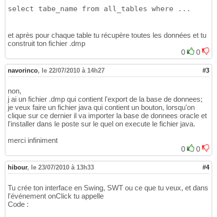
select tabe_name from all_tables where ...
et après pour chaque table tu récupère toutes les données et tu
construit ton fichier .dmp
0
0
navorinco
,
le 22/07/2010 à 14h27
#3
non,
j ai un fichier .dmp qui contient l'export de la base de donnees;
je veux faire un fichier java qui contient un bouton, lorsqu'on
clique sur ce dernier il va importer la base de donnees oracle et
l'installer dans le poste sur le quel on execute le fichier java.
merci infiniment
0
0
hibour
,
le 23/07/2010 à 13h33
#4
Tu crée ton interface en Swing, SWT ou ce que tu veux, et dans
l'événement onClick tu appelle
Code :