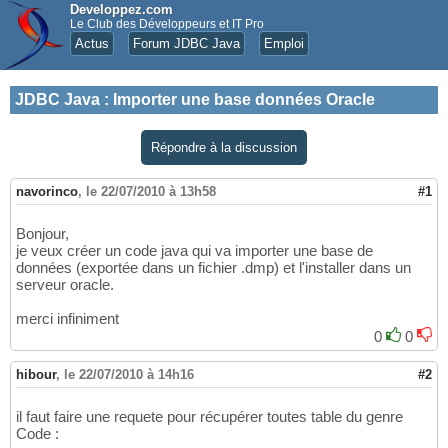
Developpez.com
Le Club des Développeurs et IT Pro
Actus
Forum JDBC Java
Emploi
JDBC Java
:
Importer une base données Oracle
Répondre à la discussion
navorinco
,
le 22/07/2010 à 13h58
#1
Bonjour,
je veux créer un code java qui va importer une base de
données (exportée dans un fichier .dmp) et l'installer dans un
serveur oracle.
merci infiniment
0
0
hibour
,
le 22/07/2010 à 14h16
#2
il faut faire une requete pour récupérer toutes table du genre
Code :