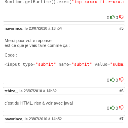
Runtime.getRuntime
(
)
.exec
(
"imp xxxxx file=xxx.dm
0
0
navorinco
,
le 23/07/2010 à 13h54
#5
Merci pour votre reponse.
est ce que je vais faire comme ça :
Code :
<input type=
"submit"
 name=
"submit"
 value=
"submit
0
0
tchize_
,
le 23/07/2010 à 14h32
#6
c'est du HTML, rien à voir avec java!
0
0
navorinco
,
le 23/07/2010 à 14h52
#7