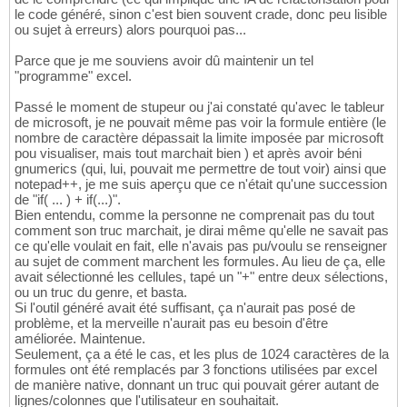
le code généré, sinon c'est bien souvent crade, donc peu lisible
ou sujet à erreurs) alors pourquoi pas...
Parce que je me souviens avoir dû maintenir un tel
"programme" excel.
Passé le moment de stupeur ou j'ai constaté qu'avec le tableur
de microsoft, je ne pouvait même pas voir la formule entière (le
nombre de caractère dépassait la limite imposée par microsoft
pou visualiser, mais tout marchait bien ) et après avoir béni
gnumerics (qui, lui, pouvait me permettre de tout voir) ainsi que
notepad++, je me suis aperçu que ce n'était qu'une succession
de "if( ... ) + if(...)".
Bien entendu, comme la personne ne comprenait pas du tout
comment son truc marchait, je dirai même qu'elle ne savait pas
ce qu'elle voulait en fait, elle n'avais pas pu/voulu se renseigner
au sujet de comment marchent les formules. Au lieu de ça, elle
avait sélectionné les cellules, tapé un "+" entre deux sélections,
ou un truc du genre, et basta.
Si l'outil généré avait été suffisant, ça n'aurait pas posé de
problème, et la merveille n'aurait pas eu besoin d'être
améliorée. Maintenue.
Seulement, ça a été le cas, et les plus de 1024 caractères de la
formules ont été remplacés par 3 fonctions utilisées par excel
de manière native, donnant un truc qui pouvait gérer autant de
lignes/colonnes que l'utilisateur en souhaitait.