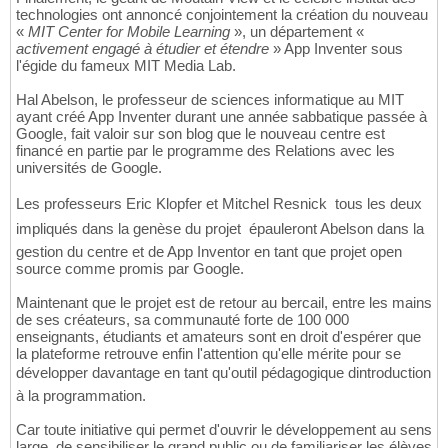
technologies ont annoncé conjointement la création du nouveau
«
MIT Center for Mobile Learning
», un département «
activement engagé à étudier et étendre
» App Inventer sous
l'égide du fameux MIT Media Lab.
Hal Abelson, le professeur de sciences informatique au MIT
ayant créé App Inventer durant une année sabbatique passée à
Google, fait valoir sur son blog que le nouveau centre est
financé en partie par le programme des Relations avec les
universités de Google.
Les professeurs Eric Klopfer et Mitchel Resnick  tous les deux
impliqués dans la genèse du projet  épauleront Abelson dans la
gestion du centre et de App Inventor en tant que projet open
source comme promis par Google.
Maintenant que le projet est de retour au bercail, entre les mains
de ses créateurs, sa communauté forte de 100 000
enseignants, étudiants et amateurs sont en droit d'espérer que
la plateforme retrouve enfin l'attention qu'elle mérite pour se
développer davantage en tant qu'outil pédagogique dintroduction
à la programmation.
Car toute initiative qui permet d'ouvrir le développement au sens
large, de sensibiliser le grand public ou de familiariser les élèves