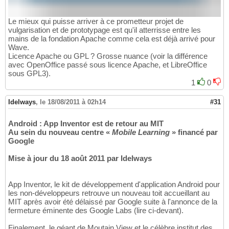
Le mieux qui puisse arriver à ce prometteur projet de
vulgarisation et de prototypage est qu'il atterrisse entre les
mains de la fondation Apache comme cela est déjà arrivé pour
Wave.
Licence Apache ou GPL ? Grosse nuance (voir la différence
avec OpenOffice passé sous licence Apache, et LibreOffice
sous GPL3).
1
0
Idelways
,
le 18/08/2011 à 02h14
#31
Android : App Inventor est de retour au MIT
Au sein du nouveau centre «
Mobile Learning
» financé par
Google
Mise à jour du 18 août 2011 par Idelways
App Inventor, le kit de développement d'application Android pour
les non-développeurs retrouve un nouveau toit accueillant au
MIT après avoir été délaissé par Google suite à l'annonce de la
fermeture éminente des Google Labs (lire ci-devant).
Finalement, le géant de Moutain View et le célèbre institut des