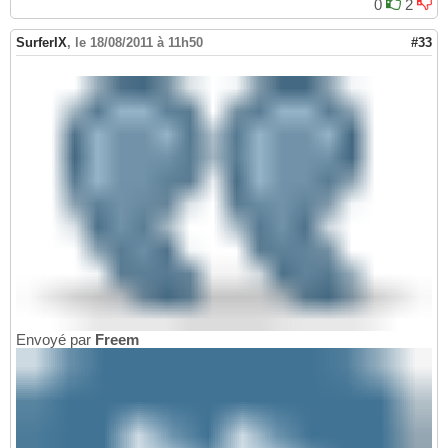
0
2
SurferIX
,
le 18/08/2011 à 11h50
#33
Envoyé par
Freem