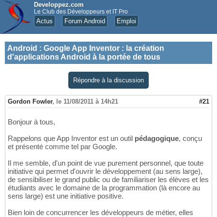
Developpez.com
Le Club des Développeurs et IT Pro
Actus
Forum Android
Emploi
Android
:
Google App Inventor : la création
d'applications Android à la portée de tous
Répondre à la discussion
Gordon Fowler
,
le 11/08/2011 à 14h21
#21
Bonjour à tous,
Rappelons que App Inventor est un outil
pédagogique
, conçu
et présenté comme tel par Google.
Il me semble, d'un point de vue purement personnel, que toute
initiative qui permet d'ouvrir le développement (au sens large),
de sensibiliser le grand public ou de familiariser les élèves et les
étudiants avec le domaine de la programmation (là encore au
sens large) est une initiative positive.
Bien loin de concurrencer les développeurs de métier, elles