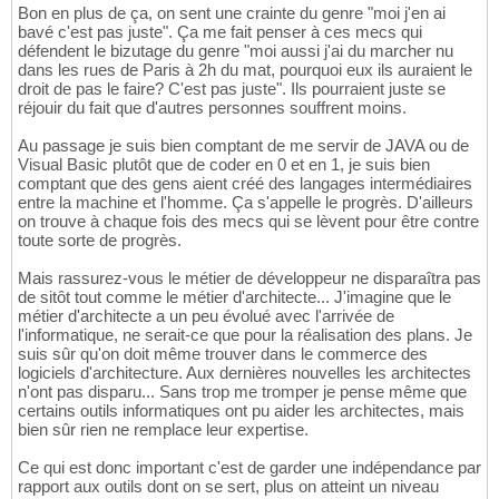
Bon en plus de ça, on sent une crainte du genre "moi j'en ai
bavé c'est pas juste". Ça me fait penser à ces mecs qui
défendent le bizutage du genre "moi aussi j'ai du marcher nu
dans les rues de Paris à 2h du mat, pourquoi eux ils auraient le
droit de pas le faire? C'est pas juste". Ils pourraient juste se
réjouir du fait que d'autres personnes souffrent moins.
Au passage je suis bien comptant de me servir de JAVA ou de
Visual Basic plutôt que de coder en 0 et en 1, je suis bien
comptant que des gens aient créé des langages intermédiaires
entre la machine et l'homme. Ça s'appelle le progrès. D'ailleurs
on trouve à chaque fois des mecs qui se lèvent pour être contre
toute sorte de progrès.
Mais rassurez-vous le métier de développeur ne disparaîtra pas
de sitôt tout comme le métier d'architecte... J'imagine que le
métier d'architecte a un peu évolué avec l'arrivée de
l'informatique, ne serait-ce que pour la réalisation des plans. Je
suis sûr qu'on doit même trouver dans le commerce des
logiciels d'architecture. Aux dernières nouvelles les architectes
n'ont pas disparu... Sans trop me tromper je pense même que
certains outils informatiques ont pu aider les architectes, mais
bien sûr rien ne remplace leur expertise.
Ce qui est donc important c'est de garder une indépendance par
rapport aux outils dont on se sert, plus on atteint un niveau