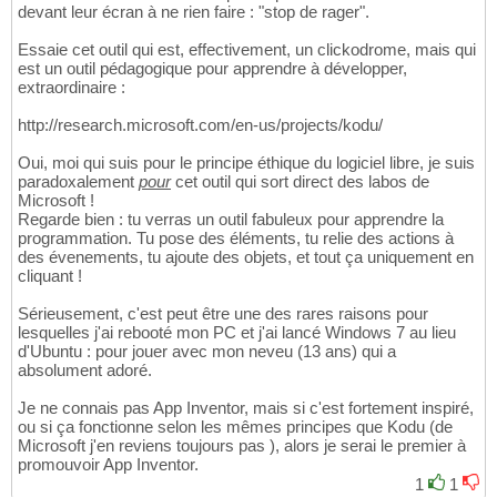
devant leur écran à ne rien faire : "stop de rager".
Essaie cet outil qui est, effectivement, un clickodrome, mais qui
est un outil pédagogique pour apprendre à développer,
extraordinaire :
http://research.microsoft.com/en-us/projects/kodu/
Oui, moi qui suis pour le principe éthique du logiciel libre, je suis
paradoxalement
pour
cet outil qui sort direct des labos de
Microsoft !
Regarde bien : tu verras un outil fabuleux pour apprendre la
programmation. Tu pose des éléments, tu relie des actions à
des évenements, tu ajoute des objets, et tout ça uniquement en
cliquant !
Sérieusement, c'est peut être une des rares raisons pour
lesquelles j'ai rebooté mon PC et j'ai lancé Windows 7 au lieu
d'Ubuntu : pour jouer avec mon neveu (13 ans) qui a
absolument adoré.
Je ne connais pas App Inventor, mais si c'est fortement inspiré,
ou si ça fonctionne selon les mêmes principes que Kodu (de
Microsoft j'en reviens toujours pas ), alors je serai le premier à
promouvoir App Inventor.
1
1