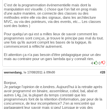
C'est de la programmation événementielle mais dont la
manipulation est visuelle. ( chose que l'on fait en prog mais
d'une autre manière, on connecte des classes ou des
méthodes entre elle via des signaux, dans les architecture
MVC, ou via des pointeurs, via des events, etc... Les classes
sont des boites )
Pour quelqu'un qui est a milles lieux de savoir comment les
programmes sont conçus, je trouve le principe pas mal du tout.
une fois qu'ils auront comprit les bases de la logique, ils
commenceront à réfléchir autrement.
Et attention ça n'a pas besoin d'être pédagogique pour un dev
mais au contraire pour un gars lambda qui y connaît rien.
4
0
wernerdang
,
le 17/08/2011 à 09h00
#28
Bonjour,
Je partage l'opinion de e.londres. Aujourd'hui à la retraite après
avoir programmé en binaire, assembleur, cobol, bal, abal et
autres L4g, j'ai, la plupart du temps constaté que les
programmeurs font de la rétention d'information, par peur de la
concurrence, de leur incompétence? J'en ai rencontré qui
partageaient leur savoir mais si peu! Lorsque je vois des