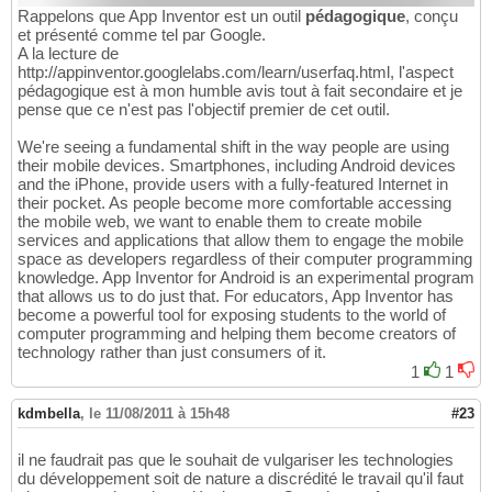
Rappelons que App Inventor est un outil
pédagogique
, conçu
et présenté comme tel par Google.
A la lecture de
http://appinventor.googlelabs.com/learn/userfaq.html, l'aspect
pédagogique est à mon humble avis tout à fait secondaire et je
pense que ce n'est pas l'objectif premier de cet outil.
We're seeing a fundamental shift in the way people are using
their mobile devices. Smartphones, including Android devices
and the iPhone, provide users with a fully-featured Internet in
their pocket. As people become more comfortable accessing
the mobile web, we want to enable them to create mobile
services and applications that allow them to engage the mobile
space as developers regardless of their computer programming
knowledge. App Inventor for Android is an experimental program
that allows us to do just that. For educators, App Inventor has
become a powerful tool for exposing students to the world of
computer programming and helping them become creators of
technology rather than just consumers of it.
1
1
kdmbella
,
le 11/08/2011 à 15h48
#23
il ne faudrait pas que le souhait de vulgariser les technologies
du développement soit de nature a discrédité le travail qu'il faut