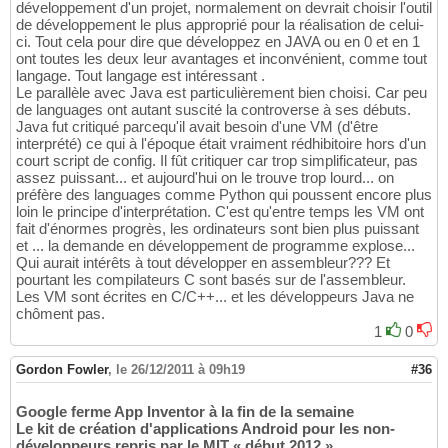
développement d'un projet, normalement on devrait choisir l'outil
de développement le plus approprié pour la réalisation de celui-
ci. Tout cela pour dire que développez en JAVA ou en 0 et en 1
ont toutes les deux leur avantages et inconvénient, comme tout
langage. Tout langage est intéressant .
Le parallèle avec Java est particulièrement bien choisi. Car peu
de languages ont autant suscité la controverse à ses débuts.
Java fut critiqué parcequ'il avait besoin d'une VM (d'être
interprété) ce qui à l'époque était vraiment rédhibitoire hors d'un
court script de config. Il fût critiquer car trop simplificateur, pas
assez puissant... et aujourd'hui on le trouve trop lourd... on
préfère des languages comme Python qui poussent encore plus
loin le principe d'interprétation. C'est qu'entre temps les VM ont
fait d'énormes progrès, les ordinateurs sont bien plus puissant
et ... la demande en développement de programme explose...
Qui aurait intérêts à tout développer en assembleur??? Et
pourtant les compilateurs C sont basés sur de l'assembleur.
Les VM sont écrites en C/C++... et les développeurs Java ne
chôment pas.
1
0
Gordon Fowler
,
le 26/12/2011 à 09h19
#36
Google ferme App Inventor à la fin de la semaine
Le kit de création d'applications Android pour les non-
développeurs repris par le MIT « début 2012 »