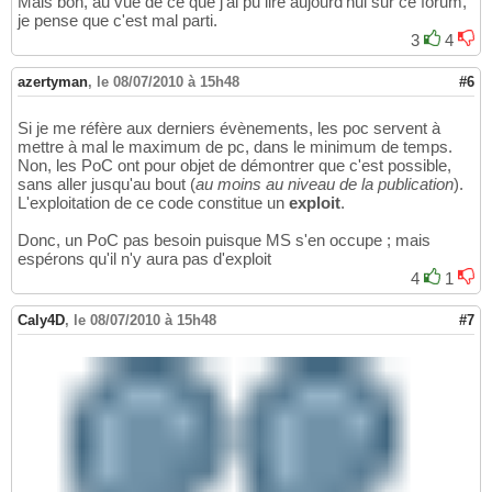
Mais bon, au vue de ce que j'ai pu lire aujourd'hui sur ce forum,
je pense que c'est mal parti.
3
4
azertyman
,
le 08/07/2010 à 15h48
#6
Si je me réfère aux derniers évènements, les poc servent à
mettre à mal le maximum de pc, dans le minimum de temps.
Non, les PoC ont pour objet de démontrer que c'est possible,
sans aller jusqu'au bout (
au moins au niveau de la publication
).
L'exploitation de ce code constitue un
exploit
.
Donc, un PoC pas besoin puisque MS s'en occupe ; mais
espérons qu'il n'y aura pas d'exploit
4
1
Caly4D
,
le 08/07/2010 à 15h48
#7