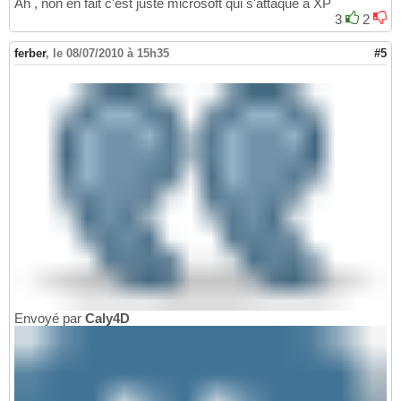
Ah , non en fait c'est juste microsoft qui s'attaque à XP
3
2
ferber
,
le 08/07/2010 à 15h35
#5
Envoyé par
Caly4D