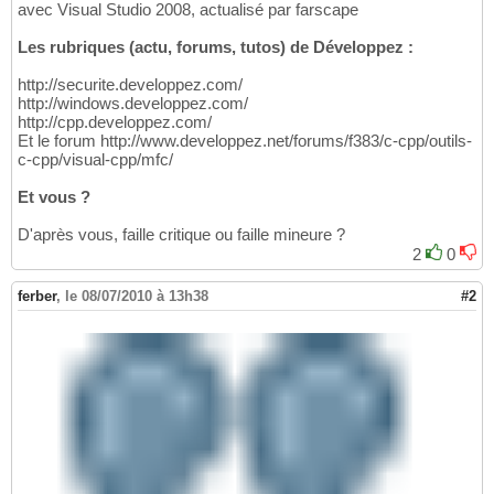
avec Visual Studio 2008, actualisé par farscape
Les rubriques (actu, forums, tutos) de Développez :
http://securite.developpez.com/
http://windows.developpez.com/
http://cpp.developpez.com/
Et le forum http://www.developpez.net/forums/f383/c-cpp/outils-
c-cpp/visual-cpp/mfc/
Et vous ?
D'après vous, faille critique ou faille mineure ?
2
0
ferber
,
le 08/07/2010 à 13h38
#2