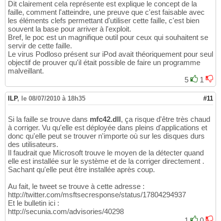
Dit clairement cela représente est explique le concept de la
faille, comment l'atteindre, une preuve que c'est faisable avec
les éléments clefs permettant d'utiliser cette faille, c'est bien
souvent la base pour arriver à l'exploit.
Bref, le poc est un magnifique outil pour ceux qui souhaitent se
servir de cette faille.
Le virus Podloso présent sur iPod avait théoriquement pour seul
objectif de prouver qu'il était possible de faire un programme
malveillant.
5
1
ILP
,
le 08/07/2010 à 18h35
#11
Si la faille se trouve dans
mfc42.dll
, ça risque d'être très chaud
à corriger. Vu qu'elle est déployée dans pleins d'applications et
donc qu'elle peut se trouver n'importe où sur les disques durs
des utilisateurs.
Il faudrait que Microsoft trouve le moyen de la détecter quand
elle est installée sur le système et de la corriger directement .
Sachant qu'elle peut être installée après coup.
Au fait, le tweet se trouve à cette adresse :
http://twitter.com/msftsecresponse/status/17804294937
Et le bulletin ici :
http://secunia.com/advisories/40298
1
0