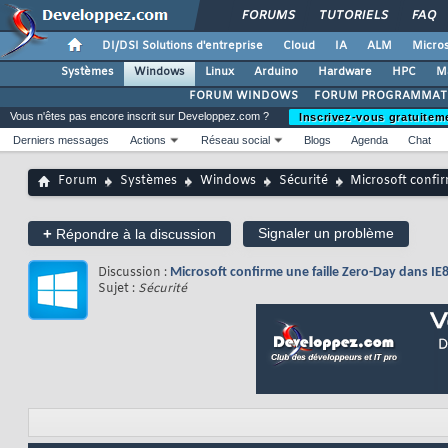
FORUMS
TUTORIELS
FAQ
DI/DSI Solutions d'entreprise
Cloud
IA
ALM
Micros
Systèmes
Windows
Linux
Arduino
Hardware
HPC
M
FORUM WINDOWS
FORUM PROGRAMMAT
Vous n'êtes pas encore inscrit sur Developpez.com ?
Inscrivez-vous gratuitem
Derniers messages
Actions
Réseau social
Blogs
Agenda
Chat
Forum
Systèmes
Windows
Sécurité
Microsoft confir
+
Signaler un problème
Répondre à la discussion
Discussion :
Microsoft confirme une faille Zero-Day dans IE
Sujet :
Sécurité