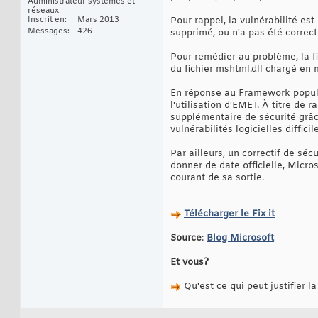
Administrateur systèmes et
réseaux
Inscrit en
Mars 2013
Pour rappel, la vulnérabilité e
Messages
426
supprimé, ou n'a pas été correct
Pour remédier au problème, la f
du fichier mshtml.dll chargé en 
En réponse au Framework populai
l'utilisation d'EMET. À titre de 
supplémentaire de sécurité grâce
vulnérabilités logicielles difficile
Par ailleurs, un correctif de sé
donner de date officielle, Micro
courant de sa sortie.
Télécharger le Fix it
Source
:
Blog Microsoft
Et vous?
Qu'est ce qui peut justifier la