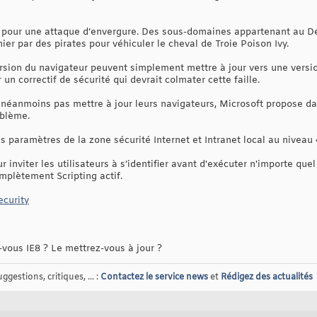
tée pour une attaque d’envergure. Des sous-domaines appartenant au D
r par des pirates pour véhiculer le cheval de Troie Poison Ivy.
rsion du navigateur peuvent simplement mettre à jour vers une version
 un correctif de sécurité qui devrait colmater cette faille.
t néanmoins pas mettre à jour leurs navigateurs, Microsoft propose da
oblème.
es paramètres de la zone sécurité Internet et Intranet local au niveau 
r inviter les utilisateurs à s’identifier avant d'exécuter n'importe qu
plètement Scripting actif.
ecurity
vous IE8 ? Le mettrez-vous à jour ?
gestions, critiques, ... :
Contactez le service news
et
Rédigez des actualités