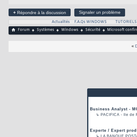
+
Signaler un problème
Répondre à la discussion
Actualités
F.A.Qs WINDOWS
TUTORIEL
Forum
Systèmes
Windows
Sécurité
Microsoft confir
«
D
Business Analyst - M
↳
PACIFICA
- Ile de
Experte / Expert prod
↳
LA BANQUE POST