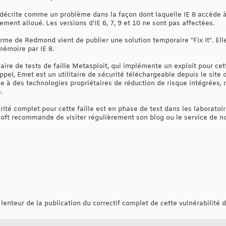
st décrite comme un problème dans la façon dont laquelle IE 8 accède 
ement alloué. Les versions d'IE 6, 7, 9 et 10 ne sont pas affectées.
irme de Redmond vient de publier une solution temporaire "Fix It". E
mémoire par IE 8.
re de tests de faille Metasploit, qui implémente un exploit pour cet
rappel, Emet est un utilitaire de sécurité téléchargeable depuis le site
 à des technologies propriétaires de réduction de risque intégrées, r
.
curité complet pour cette faille est en phase de test dans les laborato
soft recommande de visiter régulièrement son blog ou le service de no
 lenteur de la publication du correctif complet de cette vulnérabilité d