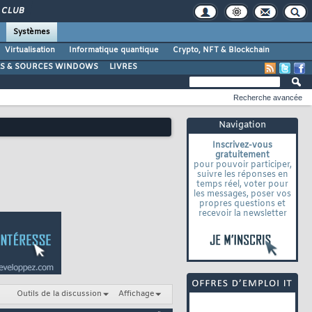
CLUB
Systèmes
Virtualisation
Informatique quantique
Crypto, NFT & Blockchain
LS & SOURCES WINDOWS
LIVRES
Recherche avancée
Navigation
Inscrivez-vous
gratuitement
pour pouvoir participer,
suivre les réponses en
temps réel, voter pour
les messages, poser vos
propres questions et
recevoir la newsletter
Outils de la discussion
Affichage