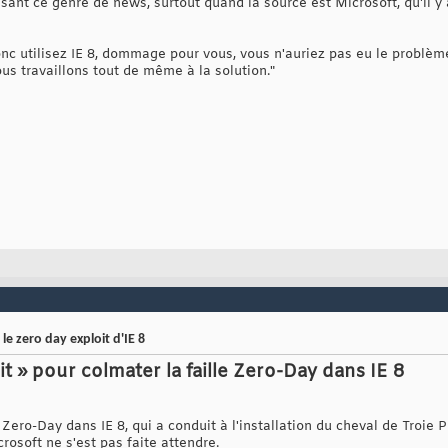
sant ce genre de news, surtout quand la source est Microsoft, qu'il 
nc utilisez IE 8, dommage pour vous, vous n'auriez pas eu le problèm
us travaillons tout de même à la solution."
le zero day exploit d'IE 8
it » pour colmater la faille Zero-Day dans IE 8
 Zero-Day dans IE 8, qui a conduit à l'installation du cheval de Troie
rosoft ne s'est pas faite attendre.