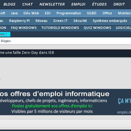
BLOGS
CHAT
NEWSLETTER
EMPLOI
ÉTUDES
DROIT
oft
Java
Dév. Web
EDI
Programmation
SGBD
Office
Mobiles
ac
Raspberry Pi
Réseau
Green IT
Sécurité
Systèmes embarqués
ION
FAQ WINDOWS
TUTORIELS WINDOWS
QUIZ WINDOWS
LOGICIE
ent !
Règles
me une faille Zero-Day dans IE8
8