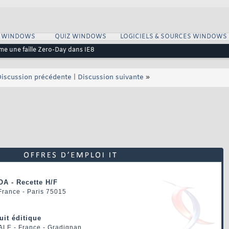
S WINDOWS
QUIZ WINDOWS
LOGICIELS & SOURCES WINDOWS
me une faille Zero-Day dans IE8
iscussion précédente
|
Discussion suivante
»
OA - Recette H/F
 France - Paris 75015
uit éditique
ALE
- France - Gradignan