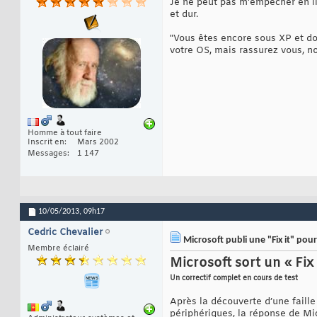
Je ne peut pas m'empêcher en li
et dur.
"Vous êtes encore sous XP et do
votre OS, mais rassurez vous, no
Homme à tout faire
Inscrit en
Mars 2002
Messages
1 147
10/05/2013,
09h17
Cedric Chevalier
Microsoft publi une "Fix it" pour 
Membre éclairé
Microsoft sort un « Fix 
Un correctif complet en cours de test
Après la découverte d’une faille
périphériques, la réponse de Mic