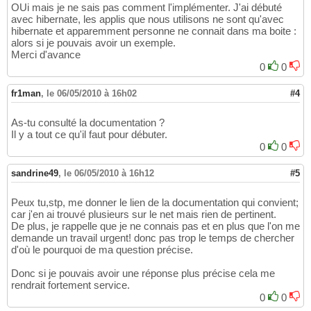
OUi mais je ne sais pas comment l'implémenter. J'ai débuté
avec hibernate, les applis que nous utilisons ne sont qu'avec
hibernate et apparemment personne ne connait dans ma boite :
alors si je pouvais avoir un exemple.
Merci d'avance
0
0
fr1man
,
le 06/05/2010 à 16h02
#4
As-tu consulté la documentation ?
Il y a tout ce qu'il faut pour débuter.
0
0
sandrine49
,
le 06/05/2010 à 16h12
#5
Peux tu,stp, me donner le lien de la documentation qui convient;
car j'en ai trouvé plusieurs sur le net mais rien de pertinent.
De plus, je rappelle que je ne connais pas et en plus que l'on me
demande un travail urgent! donc pas trop le temps de chercher
d'où le pourquoi de ma question précise.
Donc si je pouvais avoir une réponse plus précise cela me
rendrait fortement service.
0
0