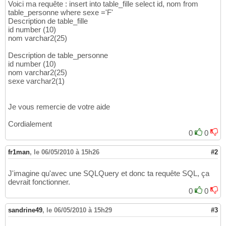
Voici ma requête : insert into table_fille select id, nom from
table_personne where sexe ='F'
Description de table_fille
id number (10)
nom varchar2(25)
Description de table_personne
id number (10)
nom varchar2(25)
sexe varchar2(1)
Je vous remercie de votre aide
Cordialement
0
0
fr1man
,
le 06/05/2010 à 15h26
#2
J'imagine qu'avec une SQLQuery et donc ta requête SQL, ça
devrait fonctionner.
0
0
sandrine49
,
le 06/05/2010 à 15h29
#3