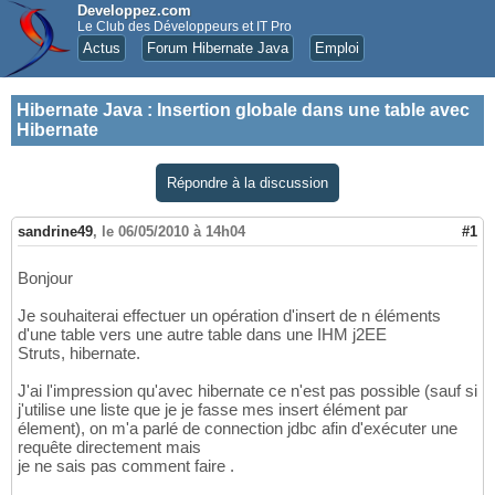
Developpez.com
Le Club des Développeurs et IT Pro
Actus
Forum Hibernate Java
Emploi
Hibernate Java
:
Insertion globale dans une table avec
Hibernate
Répondre à la discussion
sandrine49
,
le 06/05/2010 à 14h04
#1
Bonjour
Je souhaiterai effectuer un opération d'insert de n éléments
d'une table vers une autre table dans une IHM j2EE
Struts, hibernate.
J'ai l'impression qu'avec hibernate ce n'est pas possible (sauf si
j'utilise une liste que je je fasse mes insert élément par
élement), on m'a parlé de connection jdbc afin d'exécuter une
requête directement mais
je ne sais pas comment faire .