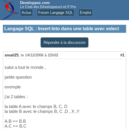
Developpez.com
Le Club des Développeurs et IT Pro
Actus
Forum Langage SQL
Emploi
Langage SQL
:
Insert Into dans une table avec select
Répondre à la discussion
smail25
,
le 14/12/2006 à 22h02
#1
salut a tout le monde ,
petite question
exemple
j'ai 2 tables :
la table A avec le champs B, C, D
la table B avec le champs B, C ,D , X ,Y
A.B == B.B
A.C == B.C