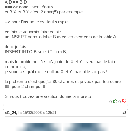
A.D == B.D
===>> donc il sont égaux.
et B.X et B.Y c'est 2 char(5) par exemple
--> pour l'instant c'est tout simple
en fais je voudrais faire ce si :
un INSERT dans la table B avec les elements de la table A.
donc je fais :
INSERT INTO B select * from B;
mais le probleme c'est d'ajouter le X et Y il veut pas le faire
comme ca,
je voudrais qu'il mette null au X et Y mais il le fait pas !!!
le probleme c'est que j'ai 80 champs et je veux pas tou ecrire
!!!!! pour 2 champs !!!
Si vous trouvez une solution donne la moi stp
0
0
al1_24
,
le 15/12/2006 à 12h21
#2