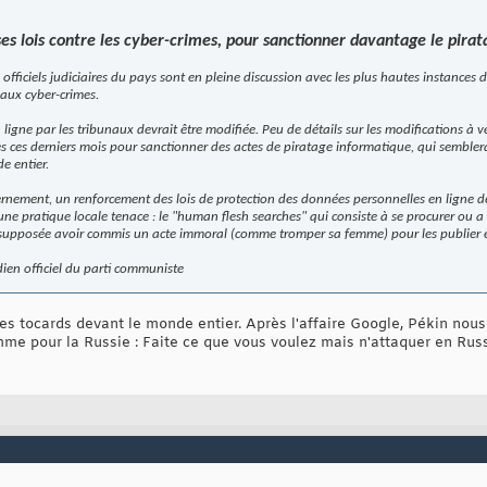
ses lois contre les cyber-crimes, pour sanctionner davantage le pirat
s officiels judiciaires du pays sont en pleine discussion avec les plus hautes instance
 aux cyber-crimes.
 ligne par les tribunaux devrait être modifiée. Peu de détails sur les modifications à ve
ces derniers mois pour sanctionner des actes de piratage informatique, qui sembler
e entier.
nement, un renforcement des lois de protection des données personnelles en ligne de
 une pratique locale tenace : le "human flesh searches" qui consiste à se procurer ou a
upposée avoir commis un acte immoral (comme tromper sa femme) pour les publier en
idien officiel du parti communiste
s tocards devant le monde entier. Après l'affaire Google, Pékin nous
mme pour la Russie : Faite ce que vous voulez mais n'attaquer en Russ