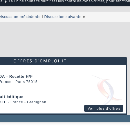
és
La Chine souhaite durcir ses lois contre les cyber-crimes, pour sanctio
iscussion précédente
|
Discussion suivante
»
OA - Recette H/F
 France - Paris 75015
uit éditique
ALE
- France - Gradignan
Voir plus d'offres