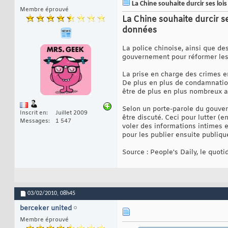
La Chine souhaite durcir ses loi
Membre éprouvé
La Chine souhaite durcir se
données
La police chinoise, ainsi que de
gouvernement pour réformer les 
La prise en charge des crimes en
De plus en plus de condamnatio
être de plus en plus nombreux a
Selon un porte-parole du gouve
Inscrit en
Juillet 2009
être discuté. Ceci pour lutter (
Messages
1 547
voler des informations intimes
pour les publier ensuite publiqu
Source : People's Daily, le quoti
03/02/2010,
08h45
berceker united
Membre éprouvé