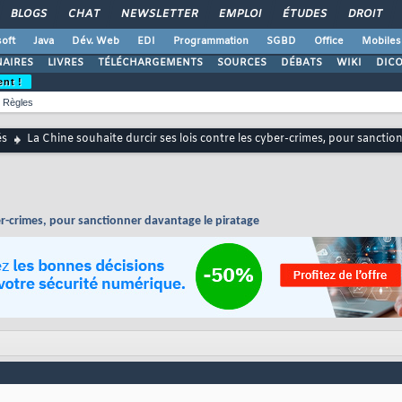
BLOGS
CHAT
NEWSLETTER
EMPLOI
ÉTUDES
DROIT
oft
Java
Dév. Web
EDI
Programmation
SGBD
Office
Mobiles
AIRES
LIVRES
TÉLÉCHARGEMENTS
SOURCES
DÉBATS
WIKI
DIC
ent !
Règles
és
La Chine souhaite durcir ses lois contre les cyber-crimes, pour sanctio
ber-crimes, pour sanctionner davantage le piratage