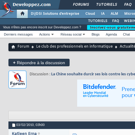
FORUMS
TUTORIELS
FAQ
DI/DSI Solutions d'entreprise
Cloud
IA
ALM
Micros
TUTORIELS
FAQ
WEBIN
Vous n'êtes pas encore inscrit sur Developpez.com ?
Inscrivez-vous gratuitem
Derniers messages
Actions
Réseau social
Blogs
Agenda
Chat
Forum
Le club des professionnels en informatique
Actualit
+
Répondre à la discussion
Discussion :
La Chine souhaite durcir ses lois contre les cy
03/02/2010,
03h00
Katleen Erna