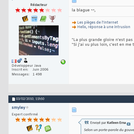
Rédacteur
la blague ^^,
Les pièges de l'Internet
Helix, réponse à une intrusion
La plus grande gloire n'est pas
"
Si j'ai vu plus loin, c'est en m
"
Développeur Java
Inscrit en
Juin 2006
Messages
1 498
03/02/2010,
11h50
smyley
Expert confirmé
Envoyé par
Katleen Erna
Selon un porte-parole du gouver