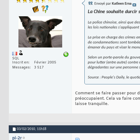
Envoyé par
Katleen Erna
La Chine souhaite durcir 
La police chinoise, ainsi que de
les lois nationales s'appliquant
La prise en charge des crimes en
de condamnations sont tombées 
émaner du pays et viser le mond
Selon un porte-parole du gouver
SQL
Inscrit en
Février 2005
pour lutter (entre autre) contre
Messages
3 517
dégradantes sur une personne s
Source : People's Daily, le quot
Comment se faire passer pour de
préoccupaient. Cela va faire co
laisse tranquille.
03/02/2010,
11h18
pi-2r