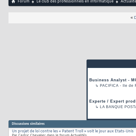
Forum
Le club des professionnels en informatique
Actualit
«
D
Business Analyst - M
↳
PACIFICA
- Ile de
Experte / Expert prod
↳
LA BANQUE POST
Discussions similaires
Un projet de loi contre les « Patent Troll » voit le jour aux Etats-Unis
Par Cedric Chevalier dans le forum Actualités