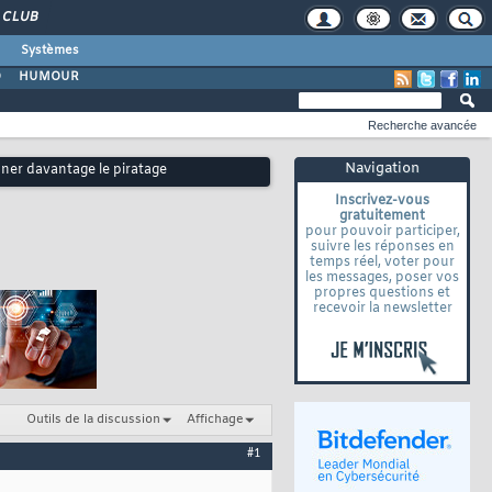
CLUB
Systèmes
O
HUMOUR
Recherche avancée
Navigation
nner davantage le piratage
Inscrivez-vous
gratuitement
pour pouvoir participer,
suivre les réponses en
temps réel, voter pour
les messages, poser vos
propres questions et
recevoir la newsletter
Outils de la discussion
Affichage
#1