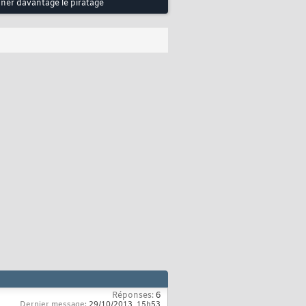
nner davantage le piratage
Réponses:
6
Dernier message:
29/10/2013,
15h53