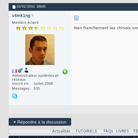
03/02/2010,
16h05
s4mk1ng
Membre éclairé
Nan franchement les chinois sont
Administrateur systèmes et
réseaux
Inscrit en
Juillet 2008
Messages
535
+
Répondre à la discussion
Actualités
TUTORIELS
FAQs
LIVRES
T