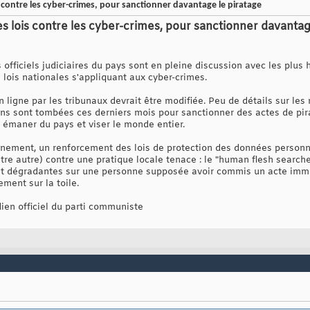
s contre les cyber-crimes, pour sanctionner davantage le piratage
s lois contre les cyber-crimes, pour sanctionner davantage
s officiels judiciaires du pays sont en pleine discussion avec les plus
lois nationales s'appliquant aux cyber-crimes.
 ligne par les tribunaux devrait être modifiée. Peu de détails sur les 
ns sont tombées ces derniers mois pour sanctionner des actes de pir
 émaner du pays et viser le monde entier.
rnement, un renforcement des lois de protection des données personn
entre autre) contre une pratique locale tenace : le "human flesh search
 et dégradantes sur une personne supposée avoir commis un acte i
ement sur la toile.
dien officiel du parti communiste