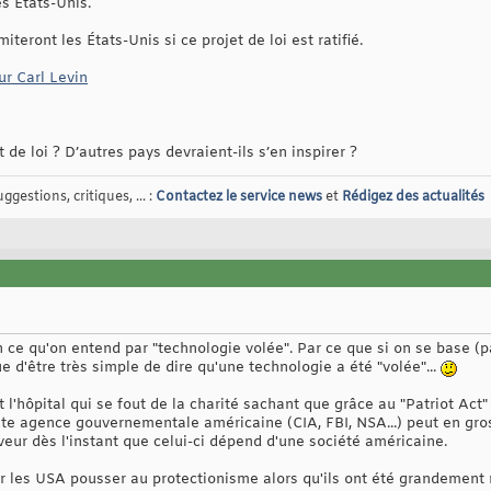
s États-Unis.
iteront les États-Unis si ce projet de loi est ratifié.
r Carl Levin
e loi ? D’autres pays devraient-ils s’en inspirer ?
gestions, critiques, ... :
Contactez le service news
et
Rédigez des actualités
sion ce qu'on entend par "technologie volée". Par ce que si on se base 
e d'être très simple de dire qu'une technologie a été "volée"...
t l'hôpital qui se fout de la charité sachant que grâce au "Patriot Act
oute agence gouvernementale américaine (CIA, FBI, NSA...) peut en gro
eur dès l'instant que celui-ci dépend d'une société américaine.
oir les USA pousser au protectionisme alors qu'ils ont été grandement