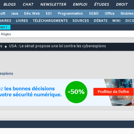
BLOGS
CHAT
NEWSLETTER
EMPLOI
ÉTUDES
DROIT
oft
Java
Dév. Web
EDI
Programmation
SGBD
Office
Mobiles
AIRES
LIVRES
TÉLÉCHARGEMENTS
SOURCES
DÉBATS
WIKI
DIC
ent !
Règles
és
USA : Le sénat propose une loi contre les cyberespions
respions