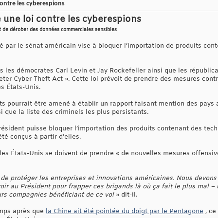
contre les cyberespions
 une loi contre les cyberespions
nt de dérober des données commerciales sensibles
é par le sénat américain vise à bloquer l’importation de produits con
s les démocrates Carl Levin et Jay Rockefeller ainsi que les républi
 Deter Cyber Theft Act ». Cette loi prévoit de prendre des mesures cont
s États-Unis.
 pourrait être amené à établir un rapport faisant mention des pays a
 que la liste des criminels les plus persistants.
Président puisse bloquer l’importation des produits contenant des tec
té conçus à partir d’elles.
les États-Unis se doivent de prendre « de nouvelles mesures offensiv
 de protéger les entreprises et innovations américaines. Nous devons
ir au Président pour frapper ces brigands là où ça fait le plus mal –
urs compagnies bénéficiant de ce vol
» dit-il.
emps après que
la Chine ait été pointée du doigt par le Pentagone
, ce