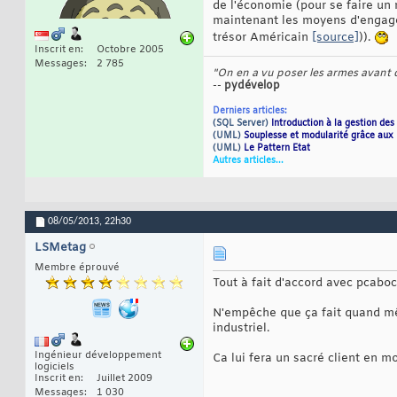
de l'économie (pour se faire un
maintenant les moyens d'engager
trésor Américain
[source]
)).
Inscrit en
Octobre 2005
Messages
2 785
"On en a vu poser les armes avant de
--
pydévelop
Derniers articles:
(SQL Server)
Introduction à la gestion des 
(UML)
Souplesse et modularité grâce aux
(UML)
Le Pattern Etat
Autres articles...
08/05/2013,
22h30
LSMetag
Membre éprouvé
Tout à fait d'accord avec pcaboc
N'empêche que ça fait quand mêm
industriel.
Ingénieur développement
Ca lui fera un sacré client en mo
logiciels
Inscrit en
Juillet 2009
Messages
1 030