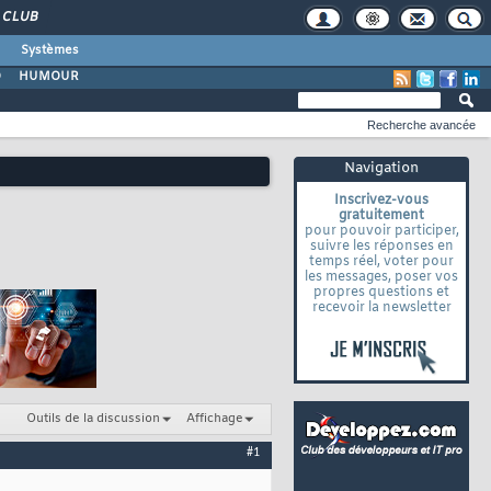
CLUB
Systèmes
O
HUMOUR
Recherche avancée
Navigation
Inscrivez-vous
gratuitement
pour pouvoir participer,
suivre les réponses en
temps réel, voter pour
les messages, poser vos
propres questions et
recevoir la newsletter
Outils de la discussion
Affichage
#1