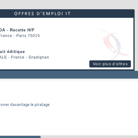
OA - Recette H/F
 France - Paris 75015
uit éditique
ALE
- France - Gradignan
Voir plus d'offres
ionner davantage le piratage