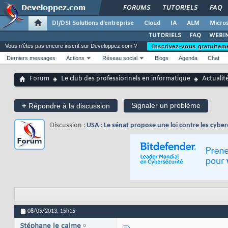
FORUMS
TUTORIELS
FAQ
DI/DSI Solutions d'entreprise
Cloud
IA
ALM
Micros
TUTORIELS
FAQ
WEBIN
Vous n'êtes pas encore inscrit sur Developpez.com ?
Inscrivez-vous gratuitem
Derniers messages
Actions
Réseau social
Blogs
Agenda
Chat
Forum
Le club des professionnels en informatique
Actualit
+
Signaler un problème
Répondre à la discussion
Discussion :
USA : Le sénat propose une loi contre les cybe
08/05/2013,
15h15
Stéphane le calme