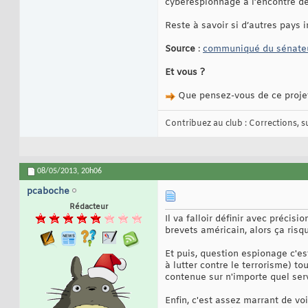
cyberespionnage à l’encontre de
Reste à savoir si d’autres pays im
Source
:
communiqué du sénateu
Et vous ?
Que pensez-vous de ce projet d
Contribuez au club : Corrections, sug
08/05/2013,
20h06
pcaboche
Rédacteur
Il va falloir définir avec préci
brevets américain, alors ça risqu
Et puis, question espionage c'es
à lutter contre le terrorisme) t
contenue sur n'importe quel serv
Enfin, c'est assez marrant de v