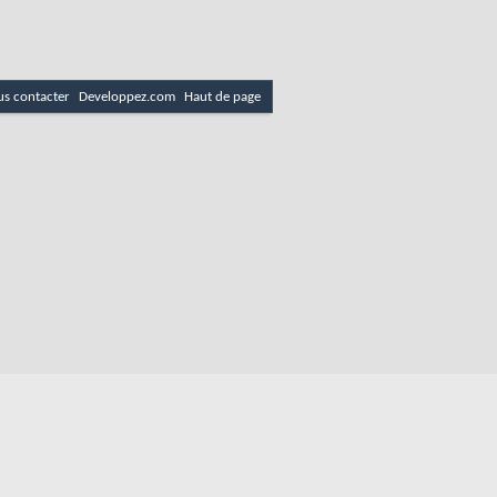
s contacter
Developpez.com
Haut de page
es
Politique de cookies