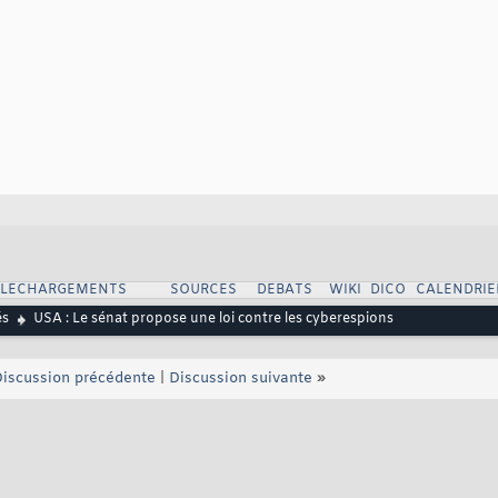
ELECHARGEMENTS
SOURCES
DEBATS
WIKI
DICO
CALENDRIE
és
USA : Le sénat propose une loi contre les cyberespions
iscussion précédente
|
Discussion suivante
»