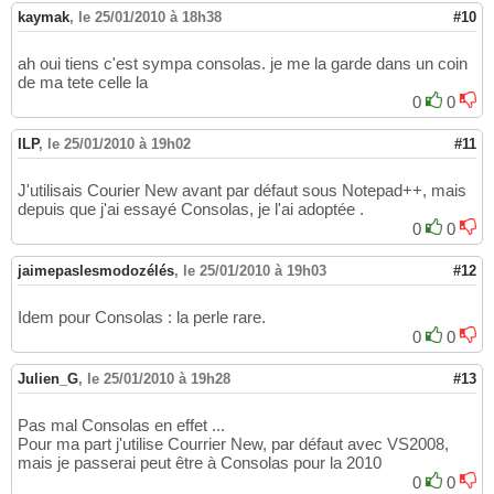
kaymak
,
le 25/01/2010 à 18h38
#10
ah oui tiens c'est sympa consolas. je me la garde dans un coin
de ma tete celle la
0
0
ILP
,
le 25/01/2010 à 19h02
#11
J'utilisais Courier New avant par défaut sous Notepad++, mais
depuis que j'ai essayé Consolas, je l'ai adoptée .
0
0
jaimepaslesmodozélés
,
le 25/01/2010 à 19h03
#12
Idem pour Consolas : la perle rare.
0
0
Julien_G
,
le 25/01/2010 à 19h28
#13
Pas mal Consolas en effet ...
Pour ma part j'utilise Courrier New, par défaut avec VS2008,
mais je passerai peut être à Consolas pour la 2010
0
0