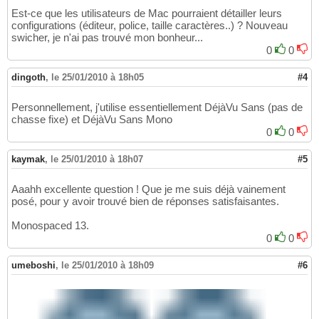
Est-ce que les utilisateurs de Mac pourraient détailler leurs
configurations (éditeur, police, taille caractères..) ? Nouveau
swicher, je n'ai pas trouvé mon bonheur...
0
0
dingoth
,
le 25/01/2010 à 18h05
#4
Personnellement, j'utilise essentiellement DéjàVu Sans (pas de
chasse fixe) et DéjàVu Sans Mono
0
0
kaymak
,
le 25/01/2010 à 18h07
#5
Aaahh excellente question ! Que je me suis déjà vainement
posé, pour y avoir trouvé bien de réponses satisfaisantes.
Monospaced 13.
0
0
umeboshi
,
le 25/01/2010 à 18h09
#6