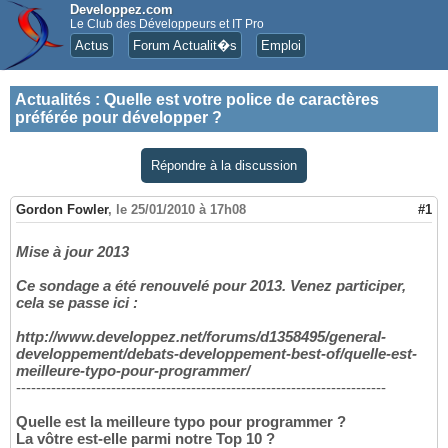
Developpez.com
Le Club des Développeurs et IT Pro
Actus
Forum Actualit�s
Emploi
Actualités
:
Quelle est votre police de caractères
préférée pour développer ?
Répondre à la discussion
Gordon Fowler
,
le 25/01/2010 à 17h08
#1
Mise à jour 2013
Ce sondage a été renouvelé pour 2013. Venez participer,
cela se passe ici :
http://www.developpez.net/forums/d1358495/general-
developpement/debats-developpement-best-of/quelle-est-
meilleure-typo-pour-programmer/
--------------------------------------------------------------------------
Quelle est la meilleure typo pour programmer ?
La vôtre est-elle parmi notre Top 10 ?