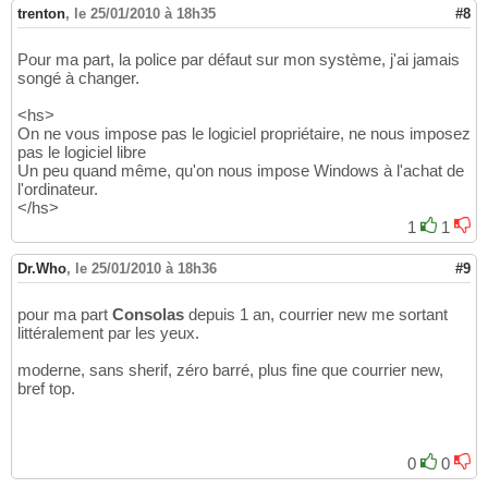
trenton
,
le 25/01/2010 à 18h35
#8
Pour ma part, la police par défaut sur mon système, j'ai jamais
songé à changer.
<hs>
On ne vous impose pas le logiciel propriétaire, ne nous imposez
pas le logiciel libre
Un peu quand même, qu'on nous impose Windows à l'achat de
l'ordinateur.
</hs>
1
1
Dr.Who
,
le 25/01/2010 à 18h36
#9
pour ma part
Consolas
depuis 1 an, courrier new me sortant
littéralement par les yeux.
moderne, sans sherif, zéro barré, plus fine que courrier new,
bref top.
0
0