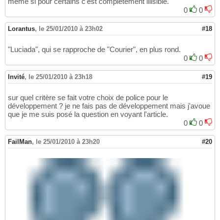
même si pour certains c'est complètement illisible.
0
0
Lorantus
,
le 25/01/2010 à 23h02
#18
"Luciada", qui se rapproche de "Courier", en plus rond.
0
0
Invité
,
le 25/01/2010 à 23h18
#19
sur quel critère se fait votre choix de police pour le
développement ? je ne fais pas de développement mais j'avoue
que je me suis posé la question en voyant l'article.
0
0
FailMan
,
le 25/01/2010 à 23h20
#20