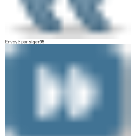
Envoyé par
siger95