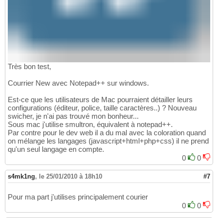
Très bon test,
Courrier New avec Notepad++ sur windows.
Est-ce que les utilisateurs de Mac pourraient détailler leurs
configurations (éditeur, police, taille caractères..) ? Nouveau
swicher, je n'ai pas trouvé mon bonheur...
Sous mac j'utilise smultron, équivalent à notepad++.
Par contre pour le dev web il a du mal avec la coloration quand
on mélange les langages (javascript+html+php+css) il ne prend
qu'un seul langage en compte.
0
0
s4mk1ng
,
le 25/01/2010 à 18h10
#7
Pour ma part j'utilises principalement courier
0
0