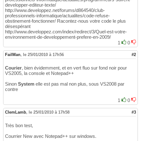
developper-editeur-texte/
http://www.developpez.net/forums/d864540/club-
professionnels-informatique/actualites/code-refuse-
obstinement-fonctionner/ Racontez-nous votre code le plus
désespérant
http://www.developpez.com/index/redirect/3/Quel-est-votre-
environnement-de-developpement-prefere-en-2009/
1
0
FailMan
,
le 25/01/2010 à 17h56
#2
Courier
, bien évidemment, et en vert fluo sur fond noir pour
VS2005, la console et Notepad++
Sinon
System
elle est pas mal non plus, sous VS2008 par
contre
1
0
ClemLamb
,
le 25/01/2010 à 17h58
#3
Très bon test,
Courrier New avec Notepad++ sur windows.