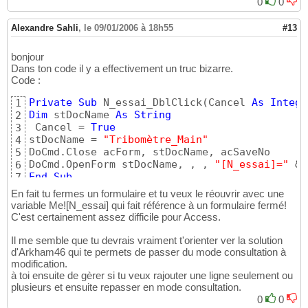
0
0
Alexandre Sahli
,
le 09/01/2006 à 18h55
#13
bonjour
Dans ton code il y a effectivement un truc bizarre.
Code :
Private
Sub
 N_essai_DblClick
(
Cancel 
As
Intege
1
Dim
 stDocName 
As
String
2
 Cancel = 
True
3
stDocName = 
"Tribomètre_Main"
4
DoCmd.Close acForm, stDocName, acSaveNo 

5
DoCmd.OpenForm stDocName, , , 
"[N_essai]="
 & 
6
End
Sub
7
En fait tu fermes un formulaire et tu veux le réouvrir avec une
variable Me![N_essai] qui fait référence à un formulaire fermé!
C'est certainement assez difficile pour Access.
Il me semble que tu devrais vraiment t'orienter ver la solution
d'Arkham46 qui te permets de passer du mode consultation à
modification.
à toi ensuite de gèrer si tu veux rajouter une ligne seulement ou
plusieurs et ensuite repasser en mode consultation.
0
0