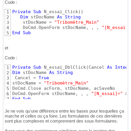
Code :
Private
Sub
 N_essai_Click
(
)
1
Dim
 stDocName 
As
String
2
    stDocName = 
"Tribomètre_Main"
3
    DoCmd.OpenForm stDocName, , , 
"[N_essai]=
4
End
Sub
5
et
Code :
Private
Sub
 N_essai_DblClick
(
Cancel 
As
Intege
1
Dim
 stDocName 
As
String
2
 Cancel = 
True
3
stDocName = 
"Tribomètre_Main"
4
DoCmd.Close acForm, stDocName, acSaveNo

5
DoCmd.OpenForm stDocName, , , 
"[N_essai]="
 & 
6
End
Sub
7
Je ne vois qu'une différence entre les bases pour lesquelles ça
marche et celles ou ça foire. Les formulaires de ces dernières
sont plus complexes et comprennent des sous-formulaires.
Avez vous des expériences similaires avec la gestion des