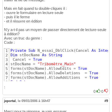
Mais en fait quand tu double-cliques il :
- ouvre le formulaire en lecture seule
- puis il le ferme
- et il réouvre en édition
N'y a-t-il pas un moyen de passer directement de lecture-seule
à édition?
Avec un truc du genre :
Code :
Private
Sub
 N_essai_DblClick
(
Cancel 
As
Intege
1
Dim
 stDocName 
As
String
2
 Cancel = 
True
3
stDocName = 
"Tribomètre_Main"
4
forms
(
stDocName
)
.AllowEdits = 
True
5
forms
(
stDocName
)
.AllowDeletions  = 
True
6
forms
(
stDocName
)
.AllowAdditions  = 
True
7
End
Sub
8
:
0
0
jeportal
,
le 09/01/2006 à 16h47
#9
Merci pour ta réponse, je vais essayer.