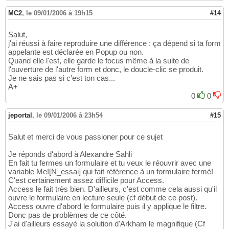
MC2
,
le 09/01/2006 à 19h15
#14
Salut,
j'ai réussi à faire reproduire une différence : ça dépend si ta form
appelante est déclarée en Popup ou non.
Quand elle l'est, elle garde le focus même à la suite de
l'ouverture de l'autre form et donc, le doucle-clic se produit.
Je ne sais pas si c'est ton cas...
A+
0
0
jeportal
,
le 09/01/2006 à 23h54
#15
Salut et merci de vous passioner pour ce sujet
Je réponds d'abord à Alexandre Sahli
En fait tu fermes un formulaire et tu veux le réouvrir avec une
variable Me![N_essai] qui fait référence à un formulaire fermé!
C'est certainement assez difficile pour Access.
Access le fait très bien. D'ailleurs, c'est comme cela aussi qu'il
ouvre le formulaire en lecture seule (cf début de ce post).
Access ouvre d'abord le formulaire puis il y applique le filtre.
Donc pas de problèmes de ce côté.
J'ai d'ailleurs essayé la solution d'Arkham le magnifique (Cf