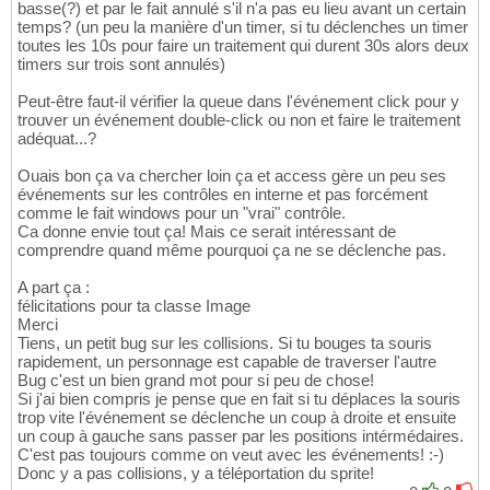
basse(?) et par le fait annulé s'il n'a pas eu lieu avant un certain
temps? (un peu la manière d'un timer, si tu déclenches un timer
toutes les 10s pour faire un traitement qui durent 30s alors deux
timers sur trois sont annulés)
Peut-être faut-il vérifier la queue dans l'événement click pour y
trouver un événement double-click ou non et faire le traitement
adéquat...?
Ouais bon ça va chercher loin ça et access gère un peu ses
événements sur les contrôles en interne et pas forcément
comme le fait windows pour un "vrai" contrôle.
Ca donne envie tout ça! Mais ce serait intéressant de
comprendre quand même pourquoi ça ne se déclenche pas.
A part ça :
félicitations pour ta classe Image
Merci
Tiens, un petit bug sur les collisions. Si tu bouges ta souris
rapidement, un personnage est capable de traverser l'autre
Bug c'est un bien grand mot pour si peu de chose!
Si j'ai bien compris je pense que en fait si tu déplaces la souris
trop vite l'événement se déclenche un coup à droite et ensuite
un coup à gauche sans passer par les positions intérmédaires.
C'est pas toujours comme on veut avec les événements! :-)
Donc y a pas collisions, y a téléportation du sprite!