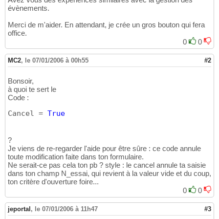
évènements.
Merci de m'aider. En attendant, je crée un gros bouton qui fera
office.
0
0
MC2
,
le 07/01/2006 à 00h55
#2
Bonsoir,
à quoi te sert le
Code :
Cancel = 
True
?
Je viens de re-regarder l'aide pour être sûre : ce code annule
toute modification faite dans ton formulaire.
Ne serait-ce pas cela ton pb ? style : le cancel annule ta saisie
dans ton champ N_essai, qui revient à la valeur vide et du coup,
ton critère d'ouverture foire...
0
0
jeportal
,
le 07/01/2006 à 11h47
#3