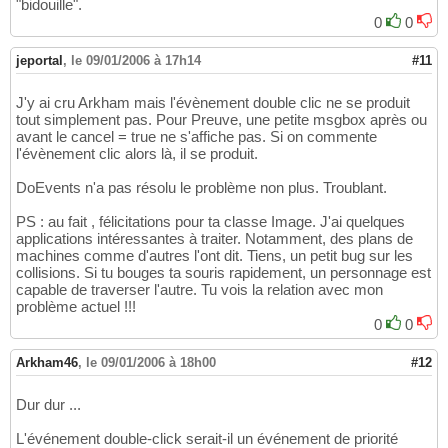
"bidouille".
0
0
jeportal
,
le 09/01/2006 à 17h14
#11
J'y ai cru Arkham mais l'évènement double clic ne se produit
tout simplement pas. Pour Preuve, une petite msgbox après ou
avant le cancel = true ne s'affiche pas. Si on commente
l'évènement clic alors là, il se produit.
DoEvents n'a pas résolu le problème non plus. Troublant.
PS : au fait , félicitations pour ta classe Image. J'ai quelques
applications intéressantes à traiter. Notamment, des plans de
machines comme d'autres l'ont dit. Tiens, un petit bug sur les
collisions. Si tu bouges ta souris rapidement, un personnage est
capable de traverser l'autre. Tu vois la relation avec mon
problème actuel !!!
0
0
Arkham46
,
le 09/01/2006 à 18h00
#12
Dur dur ...
L'événement double-click serait-il un événement de priorité