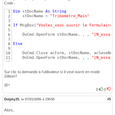
Code :
Dim
 stDocName 
As
String
1
    stDocName = 
"Tribomètre_Main"
2
3
If
 MsgBox
(
"Voulez_vous ouvrir le Formulaire 
4
5
    DoCmd.OpenForm stDocName, , , 
"[N_essai]
6
7
Else
8
9
    DoCmd.Close acForm, stDocName, acSaveNo

10
    DoCmd.OpenForm stDocName, , , 
"[N_essai]
11
12
End
If
13
Sur clic tu demande à l'utilisateur si il veut ouvrir en mode
2dition?
@+
0
0
Dolphy35
,
le 07/01/2006 à 19h50
#5
Alors,