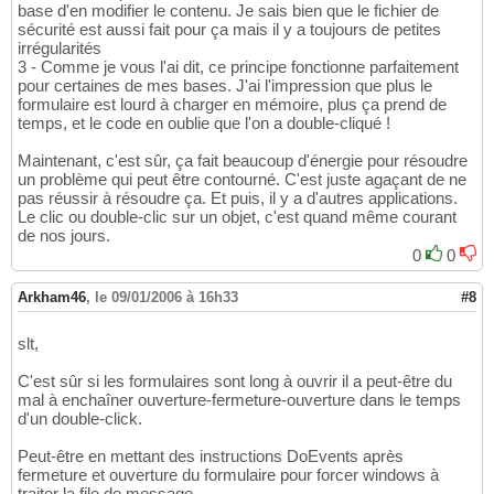
base d'en modifier le contenu. Je sais bien que le fichier de
sécurité est aussi fait pour ça mais il y a toujours de petites
irrégularités
3 - Comme je vous l'ai dit, ce principe fonctionne parfaitement
pour certaines de mes bases. J'ai l'impression que plus le
formulaire est lourd à charger en mémoire, plus ça prend de
temps, et le code en oublie que l'on a double-cliqué !
Maintenant, c'est sûr, ça fait beaucoup d'énergie pour résoudre
un problème qui peut être contourné. C'est juste agaçant de ne
pas réussir à résoudre ça. Et puis, il y a d'autres applications.
Le clic ou double-clic sur un objet, c'est quand même courant
de nos jours.
0
0
Arkham46
,
le 09/01/2006 à 16h33
#8
slt,
C'est sûr si les formulaires sont long à ouvrir il a peut-être du
mal à enchaîner ouverture-fermeture-ouverture dans le temps
d'un double-click.
Peut-être en mettant des instructions DoEvents après
fermeture et ouverture du formulaire pour forcer windows à
traiter la file de message.