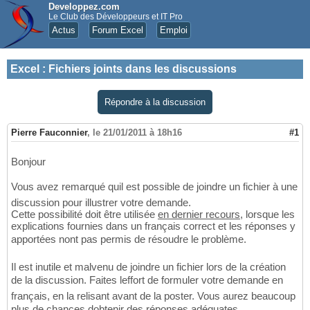
Developpez.com
Le Club des Développeurs et IT Pro
Actus
Forum Excel
Emploi
Excel
:
Fichiers joints dans les discussions
Répondre à la discussion
Pierre Fauconnier
,
le 21/01/2011 à 18h16
#1
Bonjour
Vous avez remarqué quil est possible de joindre un fichier à une
discussion pour illustrer votre demande.
Cette possibilité doit être utilisée
en dernier recours
, lorsque les
explications fournies dans un français correct et les réponses y
apportées nont pas permis de résoudre le problème.
Il est inutile et malvenu de joindre un fichier lors de la création
de la discussion. Faites leffort de formuler votre demande en
français, en la relisant avant de la poster. Vous aurez beaucoup
plus de chances dobtenir des réponses adéquates.