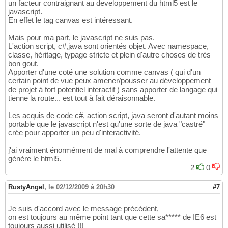
un facteur contraignant au developpement du html5 est le
javascript.
En effet le tag canvas est intéressant.
Mais pour ma part, le javascript ne suis pas.
L'action script, c#,java sont orientés objet. Avec namespace,
classe, héritage, typage stricte et plein d'autre choses de très
bon gout.
Apporter d'une coté une solution comme canvas ( qui d'un
certain point de vue peux amener/pousser au développement
de projet à fort potentiel interactif ) sans apporter de langage qui
tienne la route... est tout à fait déraisonnable.
Les acquis de code c#, action script, java seront d'autant moins
portable que le javascript n'est qu'une sorte de java "castré"
crée pour apporter un peu d'interactivité.
j'ai vraiment énormément de mal à comprendre l'attente que
génère le html5.
2
0
RustyAngel
,
le 02/12/2009 à 20h30
#7
Je suis d'accord avec le message précédent,
on est toujours au même point tant que cette sa***** de IE6 est
toujours aussi utilisé !!!