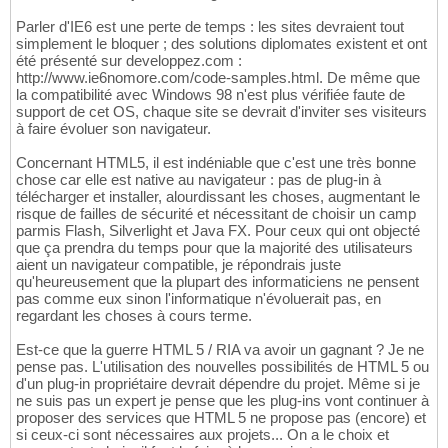
Parler d'IE6 est une perte de temps : les sites devraient tout
simplement le bloquer ; des solutions diplomates existent et ont
été présenté sur developpez.com :
http://www.ie6nomore.com/code-samples.html. De même que
la compatibilité avec Windows 98 n'est plus vérifiée faute de
support de cet OS, chaque site se devrait d'inviter ses visiteurs
à faire évoluer son navigateur.
Concernant HTML5, il est indéniable que c'est une très bonne
chose car elle est native au navigateur : pas de plug-in à
télécharger et installer, alourdissant les choses, augmentant le
risque de failles de sécurité et nécessitant de choisir un camp
parmis Flash, Silverlight et Java FX. Pour ceux qui ont objecté
que ça prendra du temps pour que la majorité des utilisateurs
aient un navigateur compatible, je répondrais juste
qu'heureusement que la plupart des informaticiens ne pensent
pas comme eux sinon l'informatique n'évoluerait pas, en
regardant les choses à cours terme.
Est-ce que la guerre HTML 5 / RIA va avoir un gagnant ? Je ne
pense pas. L'utilisation des nouvelles possibilités de HTML 5 ou
d'un plug-in propriétaire devrait dépendre du projet. Même si je
ne suis pas un expert je pense que les plug-ins vont continuer à
proposer des services que HTML 5 ne propose pas (encore) et
si ceux-ci sont nécessaires aux projets... On a le choix et