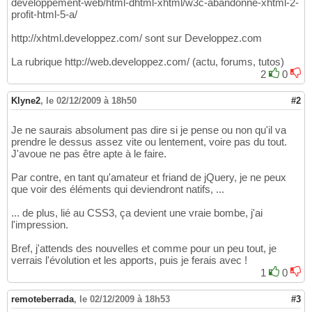
developpement-web/html-dhtml-xhtml/w3c-abandonne-xhtml-2-
profit-html-5-a/
http://xhtml.developpez.com/ sont sur Developpez.com
La rubrique http://web.developpez.com/ (actu, forums, tutos)
2
0
Klyne2
,
le 02/12/2009 à 18h50
#2
Je ne saurais absolument pas dire si je pense ou non qu'il va
prendre le dessus assez vite ou lentement, voire pas du tout.
J'avoue ne pas être apte à le faire.
Par contre, en tant qu'amateur et friand de jQuery, je ne peux
que voir des éléments qui deviendront natifs, ...
... de plus, lié au CSS3, ça devient une vraie bombe, j'ai
l'impression.
Bref, j'attends des nouvelles et comme pour un peu tout, je
verrais l'évolution et les apports, puis je ferais avec !
1
0
remoteberrada
,
le 02/12/2009 à 18h53
#3