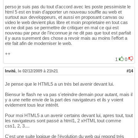
perso je suis pas du tout d'accord avec les poste pessimiste le
html 5 est en train d'apporter un nouveau souffle au web et
surtout aux developpeurs, et aussi en proposant canvas ou
video le web devient plus libre et moin proprietaire en tout cas
on ne doit pas se permettre de critiquer en mal ce qui est
nouveau par peur de l'inconnue je ne dit pas que tout est parfait
il y aura surement des chose a revoir mais au moins l'effort a
ete fait afin de moderniser le web.
++
1
0
Invité
,
le 02/12/2009 à 21h21
#14
Je pense que le HTML5 a un trés bel avenir devant lui.
Biensur le flash ne va pas s'eteindre demain pour autant, mais il
y a une nette envie de la part des navigateurs et ils y voient
evidement tous leur intérêt.
Pour moi HTML5 a un avenir certains devant lui, apres tout, tout
les navigateurs sont passé a html1, 2 xHTML tout comme
css1, 2, 3....
C'est une suite logique de l'évolution du web qui repond trés