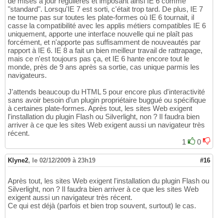
de mises à jour régulières et imposant ainsi IE 6 comme
"standard". Lorsqu'IE 7 est sorti, c'était trop tard. De plus, IE 7
ne tourne pas sur toutes les plate-formes où IE 6 tournait, il
casse la compatibilité avec les applis métiers compatibles IE 6
uniquement, apporte une interface nouvelle qui ne plaît pas
forcément, et n'apporte pas suffisamment de nouveautés par
rapport à IE 6. IE 8 a fait un bien meilleur travail de rattrapage,
mais ce n'est toujours pas ça, et IE 6 hante encore tout le
monde, près de 9 ans après sa sortie, cas unique parmis les
navigateurs.
J'attends beaucoup du HTML 5 pour encore plus d'interactivité
sans avoir besoin d'un plugin propriétaire buggué ou spécifique
à certaines plate-formes. Après tout, les sites Web exigent
l'installation du plugin Flash ou Silverlight, non ? Il faudra bien
arriver à ce que les sites Web exigent aussi un navigateur très
récent.
1
0
Klyne2
,
le 02/12/2009 à 23h19
#16
Après tout, les sites Web exigent l'installation du plugin Flash ou
Silverlight, non ? Il faudra bien arriver à ce que les sites Web
exigent aussi un navigateur très récent.
Ce qui est déjà (parfois et bien trop souvent, surtout) le cas.