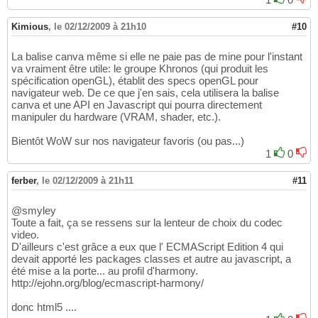
Kimious
,
le 02/12/2009 à 21h10
#10
La balise canva même si elle ne paie pas de mine pour l'instant
va vraiment être utile: le groupe Khronos (qui produit les
spécification openGL), établit des specs openGL pour
navigateur web. De ce que j'en sais, cela utilisera la balise
canva et une API en Javascript qui pourra directement
manipuler du hardware (VRAM, shader, etc.).
Bientôt WoW sur nos navigateur favoris (ou pas...)
1
0
ferber
,
le 02/12/2009 à 21h11
#11
@smyley
Toute a fait, ça se ressens sur la lenteur de choix du codec
video.
D'ailleurs c'est grâce a eux que l' ECMAScript Edition 4 qui
devait apporté les packages classes et autre au javascript, a
été mise a la porte... au profil d'harmony.
http://ejohn.org/blog/ecmascript-harmony/
donc html5 ....