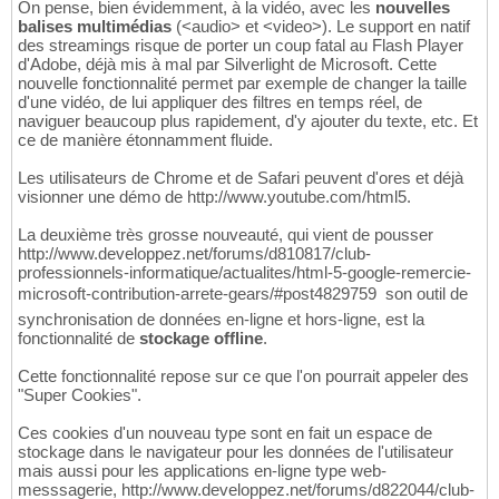
On pense, bien évidemment, à la vidéo, avec les
nouvelles
balises multimédias
(<audio> et <video>). Le support en natif
des streamings risque de porter un coup fatal au Flash Player
d'Adobe, déjà mis à mal par Silverlight de Microsoft. Cette
nouvelle fonctionnalité permet par exemple de changer la taille
d'une vidéo, de lui appliquer des filtres en temps réel, de
naviguer beaucoup plus rapidement, d'y ajouter du texte, etc. Et
ce de manière étonnamment fluide.
Les utilisateurs de Chrome et de Safari peuvent d'ores et déjà
visionner une démo de http://www.youtube.com/html5.
La deuxième très grosse nouveauté, qui vient de pousser
http://www.developpez.net/forums/d810817/club-
professionnels-informatique/actualites/html-5-google-remercie-
microsoft-contribution-arrete-gears/#post4829759  son outil de
synchronisation de données en-ligne et hors-ligne, est la
fonctionnalité de
stockage offline
.
Cette fonctionnalité repose sur ce que l'on pourrait appeler des
"Super Cookies".
Ces cookies d'un nouveau type sont en fait un espace de
stockage dans le navigateur pour les données de l'utilisateur
mais aussi pour les applications en-ligne type web-
messsagerie, http://www.developpez.net/forums/d822044/club-