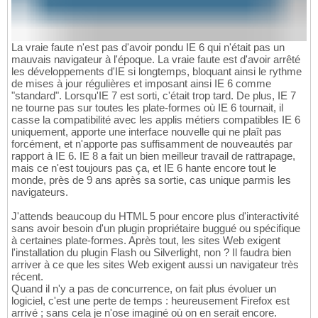
La vraie faute n'est pas d'avoir pondu IE 6 qui n'était pas un
mauvais navigateur à l'époque. La vraie faute est d'avoir arrêté
les développements d'IE si longtemps, bloquant ainsi le rythme
de mises à jour régulières et imposant ainsi IE 6 comme
"standard". Lorsqu'IE 7 est sorti, c'était trop tard. De plus, IE 7
ne tourne pas sur toutes les plate-formes où IE 6 tournait, il
casse la compatibilité avec les applis métiers compatibles IE 6
uniquement, apporte une interface nouvelle qui ne plaît pas
forcément, et n'apporte pas suffisamment de nouveautés par
rapport à IE 6. IE 8 a fait un bien meilleur travail de rattrapage,
mais ce n'est toujours pas ça, et IE 6 hante encore tout le
monde, près de 9 ans après sa sortie, cas unique parmis les
navigateurs.
J'attends beaucoup du HTML 5 pour encore plus d'interactivité
sans avoir besoin d'un plugin propriétaire buggué ou spécifique
à certaines plate-formes. Après tout, les sites Web exigent
l'installation du plugin Flash ou Silverlight, non ? Il faudra bien
arriver à ce que les sites Web exigent aussi un navigateur très
récent.
Quand il n'y a pas de concurrence, on fait plus évoluer un
logiciel, c'est une perte de temps : heureusement Firefox est
arrivé ; sans cela je n'ose imaginé où on en serait encore.