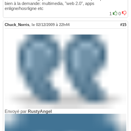
bien à la demande: multimedia, "web 2.0", apps
enligne/hosrligne etc
1
0
Chuck_Norris
,
le 02/12/2009 à 22h44
#15
Envoyé par
RustyAngel