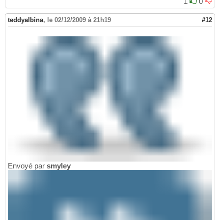
1
0
teddyalbina
,
le 02/12/2009 à 21h19
#12
Envoyé par
smyley