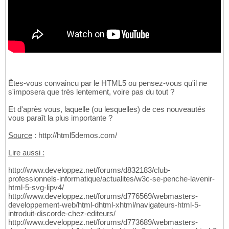
Êtes-vous convaincu par le HTML5 ou pensez-vous qu'il ne
s'imposera que très lentement, voire pas du tout ?
Et d'après vous, laquelle (ou lesquelles) de ces nouveautés
vous paraît la plus importante ?
Source
: http://html5demos.com/
Lire aussi :
http://www.developpez.net/forums/d832183/club-
professionnels-informatique/actualites/w3c-se-penche-lavenir-
html-5-svg-lipv4/
http://www.developpez.net/forums/d776569/webmasters-
developpement-web/html-dhtml-xhtml/navigateurs-html-5-
introduit-discorde-chez-editeurs/
http://www.developpez.net/forums/d773689/webmasters-