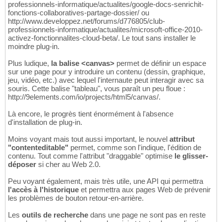
professionnels-informatique/actualites/google-docs-senrichit-
fonctions-collaboratives-partage-dossier/ ou
http://www.developpez.net/forums/d776805/club-
professionnels-informatique/actualites/microsoft-office-2010-
activez-fonctionnalites-cloud-beta/. Le tout sans installer le
moindre plug-in.
Plus ludique,
la balise <canvas>
permet de définir un espace
sur une page pour y introduire un contenu (dessin, graphique,
jeu, vidéo, etc.) avec lequel l'internaute peut interagir avec sa
souris. Cette balise "tableau", vous paraît un peu floue :
http://9elements.com/io/projects/html5/canvas/.
Là encore, le progrès tient énormément à l'absence
d'installation de plug-in.
Moins voyant mais tout aussi important, le nouvel
attribut
"contenteditable"
permet, comme son l'indique, l'édition de
contenu. Tout comme l'attribut "draggable" optimise
le glisser-
déposer
si cher au Web 2.0.
Peu voyant également, mais très utile, une API qui permettra
l'accès à l'historique
et permettra aux pages Web de prévenir
les problèmes de bouton retour-en-arrière.
Les
outils de recherche
dans une page ne sont pas en reste