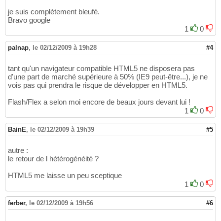
je suis complètement bleufé.
Bravo google
1
0
palnap
,
le 02/12/2009 à 19h28
#4
tant qu'un navigateur compatible HTML5 ne disposera pas
d'une part de marché supérieure à 50% (IE9 peut-être...), je ne
vois pas qui prendra le risque de développer en HTML5.
Flash/Flex a selon moi encore de beaux jours devant lui !
1
0
BainE
,
le 02/12/2009 à 19h39
#5
autre :
le retour de l hétérogénéité ?
HTML5 me laisse un peu sceptique
1
0
ferber
,
le 02/12/2009 à 19h56
#6