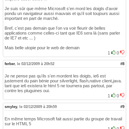
Je suis sûr que même Microsoft s'en mord les doigts d'avoir
pondu un navigateur aussi mauvais et qu'il soit toujours aussi
important en part de marché.
Bref, c'est pas demain que l'on va voir fleurir de belles
applications comme celles-ci tant que IE6 sera là (sans parler
de IE7 et etc ... )
Mais belle utopie pour le web de demain
1
0
ferber
,
le 02/12/2009 à 20h52
#8
Je ne pense pas qu'ils s'en mordent les doigts, ie6 est
justement du pain bénie pour silverlight, flash,native client,java.
tant que ie6 existera le html 5 ne tournera pas partout, par
contre les pluguines oui.
1
0
smyley
,
le 02/12/2009 à 20h59
#9
En même temps Microsoft fait aussi partie du groupe de travail
sur le HTML 5
1
0