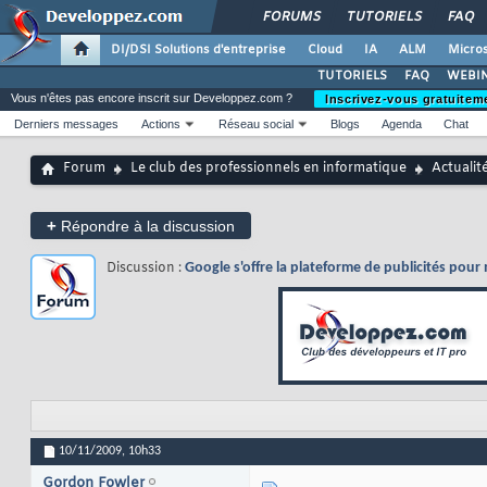
FORUMS
TUTORIELS
FAQ
DI/DSI Solutions d'entreprise
Cloud
IA
ALM
Micros
TUTORIELS
FAQ
WEBIN
Vous n'êtes pas encore inscrit sur Developpez.com ?
Inscrivez-vous gratuitem
Derniers messages
Actions
Réseau social
Blogs
Agenda
Chat
Forum
Le club des professionnels en informatique
Actualit
+
Répondre à la discussion
Discussion :
Google s'offre la plateforme de publicités pou
10/11/2009,
10h33
Gordon Fowler