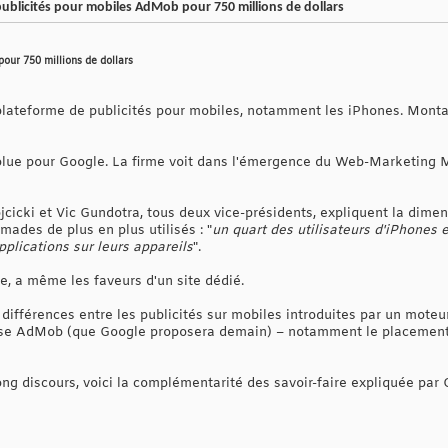
publicités pour mobiles AdMob pour 750 millions de dollars
pour 750 millions de dollars
 plateforme de publicités pour mobiles, notamment les iPhones. Montan
solue pour Google. La firme voit dans l'émergence du Web-Marketing 
ojcicki et Vic Gundotra, tous deux vice-présidents, expliquent la dime
ades de plus en plus utilisés : "
un quart des utilisateurs d'iPhones 
pplications sur leurs appareils
".
e, a même les faveurs d'un site dédié.
 différences entre les publicités sur mobiles introduites par un mote
pose AdMob (que Google proposera demain) – notamment le placement
ng discours, voici la complémentarité des savoir-faire expliquée par 