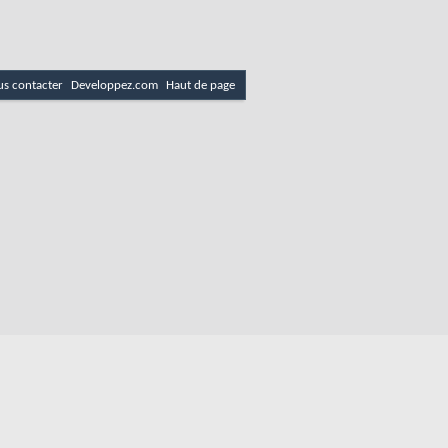
s contacter
Developpez.com
Haut de page
es
Politique de cookies