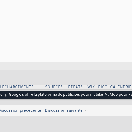
ELECHARGEMENTS
SOURCES
DEBATS
WIKI
DICO
CALENDRIE
és
Google s'offre la plateforme de publicités pour mobiles AdMob pour 750
iscussion précédente
|
Discussion suivante
»