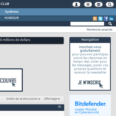
CLUB
Systèmes
O
HUMOUR
Recherche avancée
Navigation
 millions de dollars
Inscrivez-vous
gratuitement
pour pouvoir participer,
suivre les réponses en
temps réel, voter pour
les messages, poser vos
propres questions et
recevoir la newsletter
Outils de la discussion
Affichage
#1