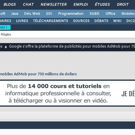
BLOGS
CHAT
NEWSLETTER
EMPLOI
ÉTUDES
DROIT
oft
Java
Dév. Web
EDI
Programmation
SGBD
Office
Mobiles
AIRES
LIVRES
TÉLÉCHARGEMENTS
SOURCES
DÉBATS
WIKI
DIC
ent !
Règles
és
Google s'offre la plateforme de publicités pour mobiles AdMob pour 750
r mobiles AdMob pour 750 millions de dollars