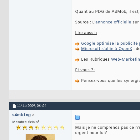
Quant au PDG de AdMob, il est, e
Source
: L'
annonce officielle
sur 
Lire aussi :
Google optimise la publicité 
Microsoft s'allie à OpenX
: d
Les Rubriques
Web-Marketi
Et vous ? :
Pensez-vous que les synergies
11/11/2009,
08h24
s4mk1ng
Membre éclairé
Mais je ne comprends pas ce n'e
urgent pour lui?