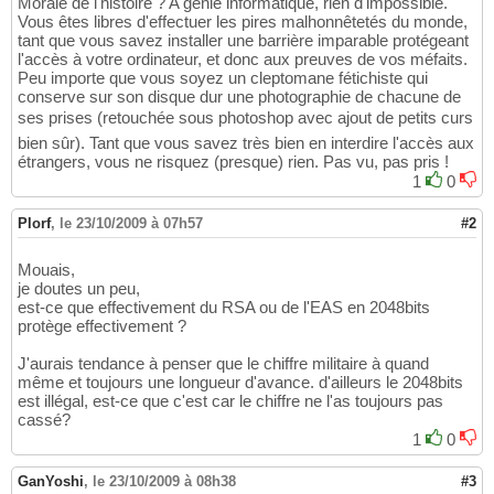
Morale de l'histoire ? A génie informatique, rien d'impossible.
Vous êtes libres d'effectuer les pires malhonnêtetés du monde,
tant que vous savez installer une barrière imparable protégeant
l'accès à votre ordinateur, et donc aux preuves de vos méfaits.
Peu importe que vous soyez un cleptomane fétichiste qui
conserve sur son disque dur une photographie de chacune de
ses prises (retouchée sous photoshop avec ajout de petits curs
bien sûr). Tant que vous savez très bien en interdire l'accès aux
étrangers, vous ne risquez (presque) rien. Pas vu, pas pris !
1
0
Plorf
,
le 23/10/2009 à 07h57
#2
Mouais,
je doutes un peu,
est-ce que effectivement du RSA ou de l'EAS en 2048bits
protège effectivement ?
J'aurais tendance à penser que le chiffre militaire à quand
même et toujours une longueur d'avance. d'ailleurs le 2048bits
est illégal, est-ce que c'est car le chiffre ne l'as toujours pas
cassé?
1
0
GanYoshi
,
le 23/10/2009 à 08h38
#3