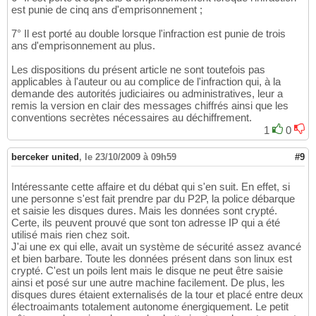
est punie de cinq ans d'emprisonnement ;
7° Il est porté au double lorsque l'infraction est punie de trois
ans d'emprisonnement au plus.
Les dispositions du présent article ne sont toutefois pas
applicables à l'auteur ou au complice de l'infraction qui, à la
demande des autorités judiciaires ou administratives, leur a
remis la version en clair des messages chiffrés ainsi que les
conventions secrètes nécessaires au déchiffrement.
1
0
berceker united
,
le 23/10/2009 à 09h59
#9
Intéressante cette affaire et du débat qui s'en suit. En effet, si
une personne s'est fait prendre par du P2P, la police débarque
et saisie les disques dures. Mais les données sont crypté.
Certe, ils peuvent prouvé que sont ton adresse IP qui a été
utilisé mais rien chez soit.
J'ai une ex qui elle, avait un système de sécurité assez avancé
et bien barbare. Toute les données présent dans son linux est
crypté. C'est un poils lent mais le disque ne peut être saisie
ainsi et posé sur une autre machine facilement. De plus, les
disques dures étaient externalisés de la tour et placé entre deux
électroaimants totalement autonome énergiquement. Le petit