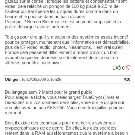
gâteau sur la cerise , lorsque les batterie et condensateur sont
vides, cela relâche un poinçon de 100 kg placé à 2,5 m de
hauteur qui transperce les disques dures comme dans du
beurre et le pousse dans un bain d'acide.
Pourquoi ? Ben en Biélorussie c'est un peut compliqué et la
police débarque assez facilement .
Tout ça pour dire qu'il y a toujours des systèmes assez inventif
pour ce protéger, maintenant que l'information est dématérialisé,
plus de K7 video, audio, photos. Néanmoins, il est vrai qu'en
France cela passerait difficilement à moins d'avoir un bon
avocat ou que les données soit totalement détruite ou trop
altérées pour être poursuivie.
1
0
Obligen
,
le 23/10/2009 à 10h26
#10
Du langage asm ? Merci pour le grand public
Pour alléger la tâche, vous téléchargez TrueCrypt (libre) et
l'exécutez sur vos données sensibles, voire sur le disque dur
complet avec un bon AES-256. Vous êtes tranquilles pour un
moment.
Bon, il existe des techniques pour cracker les systèmes
cryptographiques de ce genre. En effet, les clés secrètes
restent dans la RAM aussi longtemps que le système a besoin