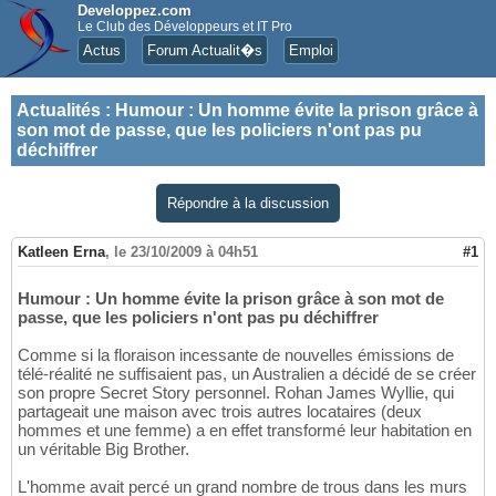
Developpez.com
Le Club des Développeurs et IT Pro
Actus
Forum Actualit�s
Emploi
Actualités
:
Humour : Un homme évite la prison grâce à
son mot de passe, que les policiers n'ont pas pu
déchiffrer
Répondre à la discussion
Katleen Erna
,
le 23/10/2009 à 04h51
#1
Humour : Un homme évite la prison grâce à son mot de
passe, que les policiers n'ont pas pu déchiffrer
Comme si la floraison incessante de nouvelles émissions de
télé-réalité ne suffisaient pas, un Australien a décidé de se créer
son propre Secret Story personnel. Rohan James Wyllie, qui
partageait une maison avec trois autres locataires (deux
hommes et une femme) a en effet transformé leur habitation en
un véritable Big Brother.
L'homme avait percé un grand nombre de trous dans les murs