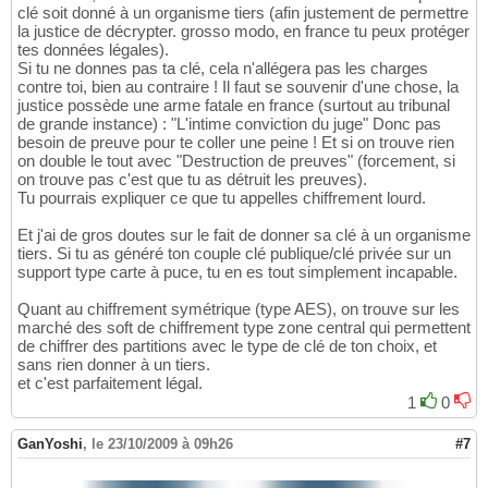
clé soit donné à un organisme tiers (afin justement de permettre
la justice de décrypter. grosso modo, en france tu peux protéger
tes données légales).
Si tu ne donnes pas ta clé, cela n'allégera pas les charges
contre toi, bien au contraire ! Il faut se souvenir d'une chose, la
justice possède une arme fatale en france (surtout au tribunal
de grande instance) : "L'intime conviction du juge" Donc pas
besoin de preuve pour te coller une peine ! Et si on trouve rien
on double le tout avec "Destruction de preuves" (forcement, si
on trouve pas c'est que tu as détruit les preuves).
Tu pourrais expliquer ce que tu appelles chiffrement lourd.
Et j'ai de gros doutes sur le fait de donner sa clé à un organisme
tiers. Si tu as généré ton couple clé publique/clé privée sur un
support type carte à puce, tu en es tout simplement incapable.
Quant au chiffrement symétrique (type AES), on trouve sur les
marché des soft de chiffrement type zone central qui permettent
de chiffrer des partitions avec le type de clé de ton choix, et
sans rien donner à un tiers.
et c'est parfaitement légal.
1
0
GanYoshi
,
le 23/10/2009 à 09h26
#7