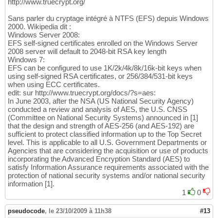
http://www.truecrypt.org/
Sans parler du cryptage intégré à NTFS (EFS) depuis Windows
2000. Wikipedia dit :
Windows Server 2008:
EFS self-signed certificates enrolled on the Windows Server
2008 server will default to 2048-bit RSA key length
Windows 7:
EFS can be configured to use 1K/2k/4k/8k/16k-bit keys when
using self-signed RSA certificates, or 256/384/531-bit keys
when using ECC certificates.
edit: sur http://www.truecrypt.org/docs/?s=aes:
In June 2003, after the NSA (US National Security Agency)
conducted a review and analysis of AES, the U.S. CNSS
(Committee on National Security Systems) announced in [1]
that the design and strength of AES-256 (and AES-192) are
sufficient to protect classified information up to the Top Secret
level. This is applicable to all U.S. Government Departments or
Agencies that are considering the acquisition or use of products
incorporating the Advanced Encryption Standard (AES) to
satisfy Information Assurance requirements associated with the
protection of national security systems and/or national security
information [1].
1
0
pseudocode
,
le 23/10/2009 à 11h38
#13