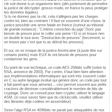
clé soit donné à un organisme tiers (afin justement de permettre
la justice de décrypter. grosso modo, en france tu peux protéger
tes données légales).
Si tu ne donnes pas ta clé, cela n'allégera pas les charges
contre toi, bien au contraire ! Il faut se souvenir d'une chose, la
justice possède une arme fatale en france (surtout au tribunal
de grande instance) : "L'intime conviction du juge" Donc pas
besoin de preuve pour te coller une peine ! Et si on trouve rien
on double le tout avec "Destruction de preuves" (forcement, si
on trouve pas c'est que tu as détruit les preuves).
Et oui, on se moque de la justice Américaine (à juste titre sur
certains points) mais EUX ils ont besoin de preuves pour
condamner les gens.
Du point de vue technique, un code AES 256bits suffit (selon la
NSA, annonce de 2003). Par contre, il faut bien faire attention
aux implémentations informatiques qui sont très souvent coder
en C ou autre langage évolué qui génère donc un code pas tout
à fait pareil que vous aimeriez... ceci permet souvent aux petits
crackers de diminuer considérablement le nombre de bits de
cryptage. Donc un conseil pour bien crypter, utiliser le langage
ASM. (si vous savez faire que du click&code, veuillez utiliser
des libraries déjà codées en assembleur)
Sinon l'algo RSA en 4096bits ne parait pas attaquables de nos