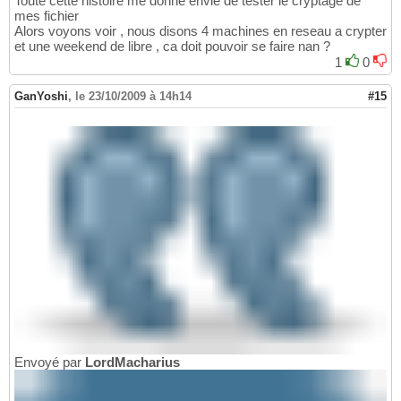
Toute cette histoire me donne envie de tester le cryptage de
mes fichier
Alors voyons voir , nous disons 4 machines en reseau a crypter
et une weekend de libre , ca doit pouvoir se faire nan ?
1
0
GanYoshi
,
le 23/10/2009 à 14h14
#15
Envoyé par
LordMacharius