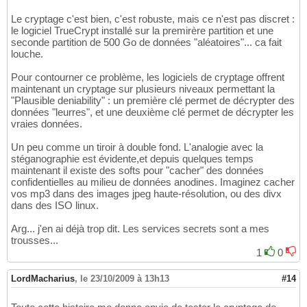
Le cryptage c'est bien, c'est robuste, mais ce n'est pas discret :
le logiciel TrueCrypt installé sur la premirère partition et une
seconde partition de 500 Go de données "aléatoires"... ca fait
louche.
Pour contourner ce problème, les logiciels de cryptage offrent
maintenant un cryptage sur plusieurs niveaux permettant la
"Plausible deniability" : un première clé permet de décrypter des
données "leurres", et une deuxième clé permet de décrypter les
vraies données.
Un peu comme un tiroir à double fond. L'analogie avec la
stéganographie est évidente,et depuis quelques temps
maintenant il existe des softs pour "cacher" des données
confidentielles au milieu de données anodines. Imaginez cacher
vos mp3 dans des images jpeg haute-résolution, ou des divx
dans des ISO linux.
Arg... j'en ai déjà trop dit. Les services secrets sont a mes
trousses...
1
0
LordMacharius
,
le 23/10/2009 à 13h13
#14