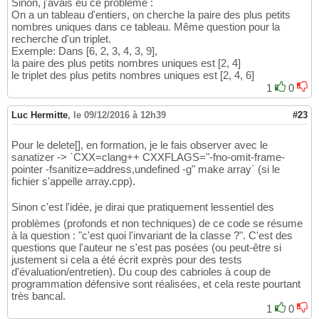
Sinon, j'avais eu ce problème :
On a un tableau d'entiers, on cherche la paire des plus petits
nombres uniques dans ce tableau. Même question pour la
recherche d'un triplet.
Exemple: Dans [6, 2, 3, 4, 3, 9],
la paire des plus petits nombres uniques est [2, 4]
le triplet des plus petits nombres uniques est [2, 4, 6]
1
0
Luc Hermitte
,
le 09/12/2016 à 12h39
#23
Pour le delete[], en formation, je le fais observer avec le
sanatizer -> `CXX=clang++ CXXFLAGS="-fno-omit-frame-
pointer -fsanitize=address,undefined -g" make array` (si le
fichier s'appelle array.cpp).
Sinon c'est l'idée, je dirai que pratiquement lessentiel des
problèmes (profonds et non techniques) de ce code se résume
à la question : "c'est quoi l'invariant de la classe ?". C'est des
questions que l'auteur ne s'est pas posées (ou peut-être si
justement si cela a été écrit exprès pour des tests
d'évaluation/entretien). Du coup des cabrioles à coup de
programmation défensive sont réalisées, et cela reste pourtant
très bancal.
1
0