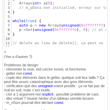
   Array<
int
> a
(
0
)
;

2
// m_pData non initialisé, erreur sur le 
3
}
4
5
while
(
true
)
{
6
auto
 p = 
new
 Array
(
unsigned
(
0xffffffff
)
)
;
7
   p->Set
(
unsigned
(
0xfffffffe
)
, 
0
)
; 
// et on
8
}
9
10
// delete au lieu de delete[], ça peut se te
11
12
// problèmes de copie / affectation
13
?
{
14
(Yen a d'autres ?)
   Array<
int
> a0
(
5
)
;

15
Problèmes de design:
   Array<
int
> a1
(
4
)
;

16
- réinventer la roue, std::vector existe, et fonctionne.
   Array<
int
> a2
(
a0
)
; 
// a2 pointe sur la mê
17
- getter non
const
.
18
- copie des éléments dans le getter, quelque soit leur taille ? Ça
   a1 = a0; 
// mémoire de a1 non libérée (bu
19
peut être assez catastrophique avec des gros éléments.
// a1 pointe sur la même zone mémoire que
20
- vérification que des
unsigned
soient positifs : ça ne fait pas de
21
mal en soit, mais c'est inutile.
// multiples deletes sur la même zone mém
22
- ctor a 1 argument non
explicit
: possible problème de cast.
}
23
- dtor virtuel ? Vouloir hériter d'un tableau semble bizarre.
- m_nSize pourrait être déclaré
const
.