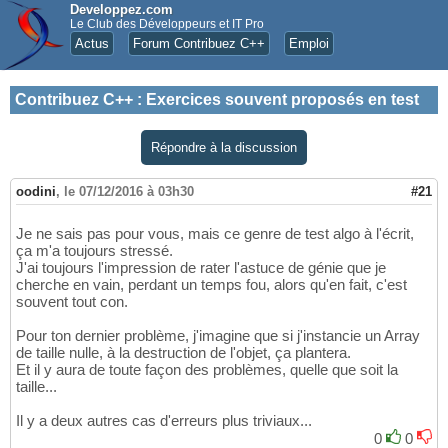
Developpez.com
Le Club des Développeurs et IT Pro
Actus
Forum Contribuez C++
Emploi
Contribuez C++
:
Exercices souvent proposés en test
Répondre à la discussion
oodini
,
le 07/12/2016 à 03h30
#21
Je ne sais pas pour vous, mais ce genre de test algo à l'écrit,
ça m'a toujours stressé.
J'ai toujours l'impression de rater l'astuce de génie que je
cherche en vain, perdant un temps fou, alors qu'en fait, c'est
souvent tout con.
Pour ton dernier problème, j'imagine que si j'instancie un Array
de taille nulle, à la destruction de l'objet, ça plantera.
Et il y aura de toute façon des problèmes, quelle que soit la
taille...
Il y a deux autres cas d'erreurs plus triviaux...
0
0