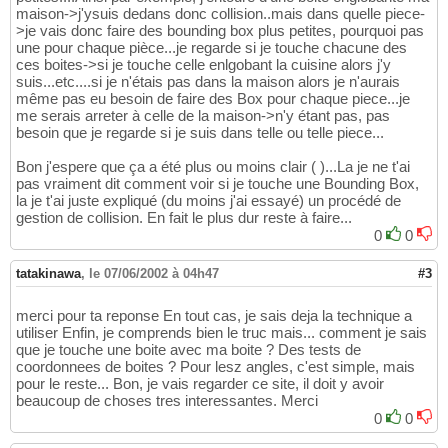
maison->j'ysuis dedans donc collision..mais dans quelle piece-
>je vais donc faire des bounding box plus petites, pourquoi pas
une pour chaque pièce...je regarde si je touche chacune des
ces boites->si je touche celle enlgobant la cuisine alors j'y
suis...etc....si je n'étais pas dans la maison alors je n'aurais
même pas eu besoin de faire des Box pour chaque piece...je
me serais arreter à celle de la maison->n'y étant pas, pas
besoin que je regarde si je suis dans telle ou telle piece...
Bon j'espere que ça a été plus ou moins clair ( )...La je ne t'ai
pas vraiment dit comment voir si je touche une Bounding Box,
la je t'ai juste expliqué (du moins j'ai essayé) un procédé de
gestion de collision. En fait le plus dur reste à faire...
0
0
tatakinawa
,
le 07/06/2002 à 04h47
#3
merci pour ta reponse En tout cas, je sais deja la technique a
utiliser Enfin, je comprends bien le truc mais... comment je sais
que je touche une boite avec ma boite ? Des tests de
coordonnees de boites ? Pour lesz angles, c'est simple, mais
pour le reste... Bon, je vais regarder ce site, il doit y avoir
beaucoup de choses tres interessantes. Merci
0
0