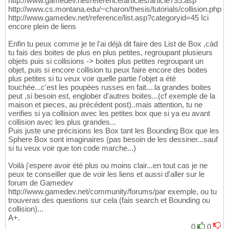
http://www.gamedev.net/reference/articles/article735.asp
http://www.cs.montana.edu/~charon/thesis/tutorials/collision.php
http://www.gamedev.net/reference/list.asp?categoryid=45 Ici
encore plein de liens
Enfin tu peux comme je te l'ai déjà dit faire des List de Box ,càd
tu fais des boites de plus en plus petites, regroupant plusieurs
objets puis si collisions -> boites plus petites regroupant un
objet, puis si encore collision tu peux faire encore des boites
plus petites si tu veux voir quelle partie l'objet a été
touchée...c'est les poupées russes en fait....la grandes boites
peut ,si besoin est, englober d'autres boites...(cf exemple de la
maison et pieces, au précédent post)..mais attention, tu ne
verifies si ya collision avec les petites box que si ya eu avant
collision avec les plus grandes...
Puis juste une précisions les Box tant les Bounding Box que les
Sphere Box sont imaginaires (pas besoin de les dessiner...sauf
si tu veux voir que ton code marche...)
Voilà j'espere avoir été plus ou moins clair...en tout cas je ne
peux te conseiller que de voir les liens et aussi d'aller sur le
forum de Gamedev
http://www.gamedev.net/community/forums/par exemple, ou tu
trouveras des questions sur cela (fais search et Bounding ou
collision)...
A+.
0
0