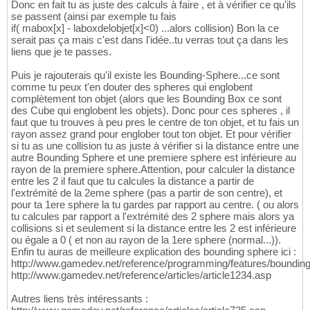
Donc en fait tu as juste des calculs à faire , et à vérifier ce qu'ils
se passent (ainsi par exemple tu fais
if( mabox[x] - laboxdelobjet[x]<0) ...alors collision) Bon la ce
serait pas ça mais c'est dans l'idée..tu verras tout ça dans les
liens que je te passes.
Puis je rajouterais qu'il existe les Bounding-Sphere...ce sont
comme tu peux t'en douter des spheres qui englobent
complètement ton objet (alors que les Bounding Box ce sont
des Cube qui englobent les objets). Donc pour ces spheres , il
faut que tu trouves à peu pres le centre de ton objet, et tu fais un
rayon assez grand pour englober tout ton objet. Et pour vérifier
si tu as une collision tu as juste à vérifier si la distance entre une
autre Bounding Sphere et une premiere sphere est inférieure au
rayon de la premiere sphere.Attention, pour calculer la distance
entre les 2 il faut que tu calcules la distance a partir de
l'extrémité de la 2eme sphere (pas a partir de son centre), et
pour ta 1ere sphere la tu gardes par rapport au centre. ( ou alors
tu calcules par rapport a l'extrémité des 2 sphere mais alors ya
collisions si et seulement si la distance entre les 2 est inférieure
ou égale a 0 ( et non au rayon de la 1ere sphere (normal...)).
Enfin tu auras de meilleure explication des bounding sphere ici :
http://www.gamedev.net/reference/programming/features/bounding
http://www.gamedev.net/reference/articles/article1234.asp
Autres liens très intéressants :