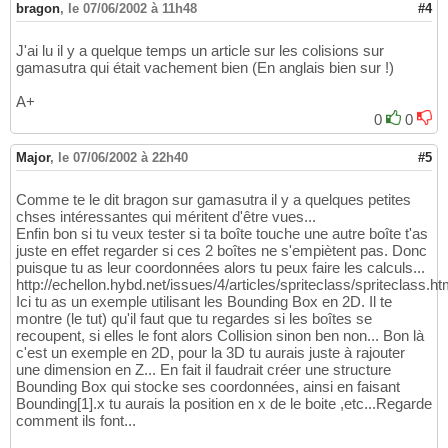
bragon
,
le 07/06/2002 à 11h48
#4
J'ai lu il y a quelque temps un article sur les colisions sur
gamasutra qui était vachement bien (En anglais bien sur !)
A+
0
0
Major
,
le 07/06/2002 à 22h40
#5
Comme te le dit bragon sur gamasutra il y a quelques petites
chses intéressantes qui méritent d'être vues...
Enfin bon si tu veux tester si ta boîte touche une autre boîte t'as
juste en effet regarder si ces 2 boîtes ne s'empiètent pas. Donc
puisque tu as leur coordonnées alors tu peux faire les calculs...
http://echellon.hybd.net/issues/4/articles/spriteclass/spriteclass.ht
Ici tu as un exemple utilisant les Bounding Box en 2D. Il te
montre (le tut) qu'il faut que tu regardes si les boîtes se
recoupent, si elles le font alors Collision sinon ben non... Bon là
c'est un exemple en 2D, pour la 3D tu aurais juste à rajouter
une dimension en Z... En fait il faudrait créer une structure
Bounding Box qui stocke ses coordonnées, ainsi en faisant
Bounding[1].x tu aurais la position en x de le boite ,etc...Regarde
comment ils font...