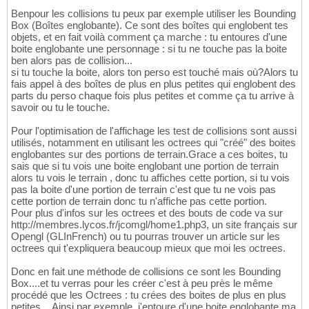
Benpour les collisions tu peux par exemple utiliser les Bounding
Box (Boîtes englobante). Ce sont des boîtes qui englobent tes
objets, et en fait voilà comment ça marche : tu entoures d'une
boite englobante une personnage : si tu ne touche pas la boite
ben alors pas de collision...
si tu touche la boite, alors ton perso est touché mais où?Alors tu
fais appel à des boîtes de plus en plus petites qui englobent des
parts du perso chaque fois plus petites et comme ça tu arrive à
savoir ou tu le touche.
Pour l'optimisation de l'affichage les test de collisions sont aussi
utilisés, notamment en utilisant les octrees qui "créé" des boites
englobantes sur des portions de terrain.Grace a ces boites, tu
sais que si tu vois une boite englobant une portion de terrain
alors tu vois le terrain , donc tu affiches cette portion, si tu vois
pas la boite d'une portion de terrain c'est que tu ne vois pas
cette portion de terrain donc tu n'affiche pas cette portion.
Pour plus d'infos sur les octrees et des bouts de code va sur
http://membres.lycos.fr/jcomgl/home1.php3, un site français sur
Opengl (GLInFrench) ou tu pourras trouver un article sur les
octrees qui t'expliquera beaucoup mieux que moi les octrees.
Donc en fait une méthode de collisions ce sont les Bounding
Box....et tu verras pour les créer c'est à peu près le même
procédé que les Octrees : tu crées des boites de plus en plus
petites....Ainsi par exemple, j'entoure d'une boite englobante ma