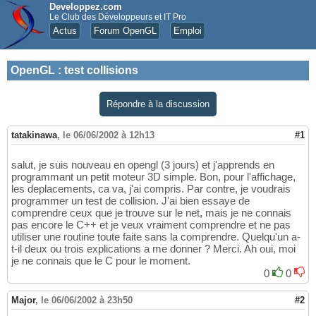
Developpez.com
Le Club des Développeurs et IT Pro
Actus
Forum OpenGL
Emploi
OpenGL
:
test collisions
Répondre à la discussion
tatakinawa
,
le 06/06/2002 à 12h13
#1
salut, je suis nouveau en opengl (3 jours) et j'apprends en
programmant un petit moteur 3D simple. Bon, pour l'affichage,
les deplacements, ca va, j'ai compris. Par contre, je voudrais
programmer un test de collision. J'ai bien essaye de
comprendre ceux que je trouve sur le net, mais je ne connais
pas encore le C++ et je veux vraiment comprendre et ne pas
utiliser une routine toute faite sans la comprendre. Quelqu'un a-
t-il deux ou trois explications a me donner ? Merci. Ah oui, moi
je ne connais que le C pour le moment.
0
0
Major
,
le 06/06/2002 à 23h50
#2